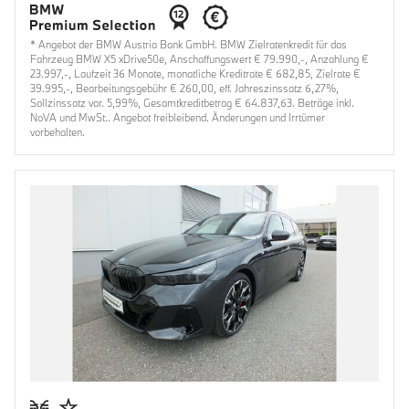
* Angebot der BMW Austria Bank GmbH. BMW Zielratenkredit für das
Fahrzeug BMW X5 xDrive50e, Anschaffungswert € 79.990,-, Anzahlung €
23.997,-, Laufzeit 36 Monate, monatliche Kreditrate € 682,85, Zielrate €
39.995,-, Bearbeitungsgebühr € 260,00, eff. Jahreszinssatz 6,27%,
Sollzinssatz var. 5,99%, Gesamtkreditbetrag € 64.837,63. Beträge inkl.
NoVA und MwSt.. Angebot freibleibend. Änderungen und Irrtümer
vorbehalten.