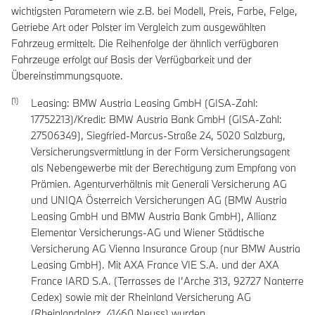
wichtigsten Parametern wie z.B. bei Modell, Preis, Farbe, Felge,
Getriebe Art oder Polster im Vergleich zum ausgewählten
Fahrzeug ermittelt. Die Reihenfolge der ähnlich verfügbaren
Fahrzeuge erfolgt auf Basis der Verfügbarkeit und der
Übereinstimmungsquote.
Leasing: BMW Austria Leasing GmbH (GISA-Zahl:
17752213)/Kredit: BMW Austria Bank GmbH (GISA-Zahl:
27506349), Siegfried-Marcus-Straße 24, 5020 Salzburg,
Versicherungsvermittlung in der Form Versicherungsagent
als Nebengewerbe mit der Berechtigung zum Empfang von
Prämien. Agenturverhältnis mit Generali Versicherung AG
und UNIQA Österreich Versicherungen AG (BMW Austria
Leasing GmbH und BMW Austria Bank GmbH), Allianz
Elementar Versicherungs-AG und Wiener Städtische
Versicherung AG Vienna Insurance Group (nur BMW Austria
Leasing GmbH). Mit AXA France VIE S.A. und der AXA
France IARD S.A. (Terrasses de I’Arche 313, 92727 Nanterre
Cedex) sowie mit der Rheinland Versicherung AG
(Rheinlandplatz, 41460 Neuss) wurden