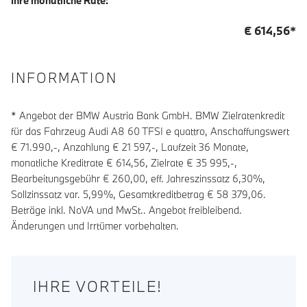
Ihre monatliche Rate:
€
614,56
*
INFORMATION
* Angebot der BMW Austria Bank GmbH. BMW Zielratenkredit
für das Fahrzeug Audi A8 60 TFSI e quattro, Anschaffungswert
€ 71.990,-, Anzahlung €
21 597
,-, Laufzeit
36
Monate,
monatliche Kreditrate €
614,56
, Zielrate €
35 995
,-,
Bearbeitungsgebühr €
260,00
, eff. Jahreszinssatz
6,30
%,
Sollzinssatz var.
5,99
%, Gesamtkreditbetrag €
58 379,06
.
Beträge inkl. NoVA und MwSt.. Angebot freibleibend.
Änderungen und Irrtümer vorbehalten.
IHRE VORTEILE!