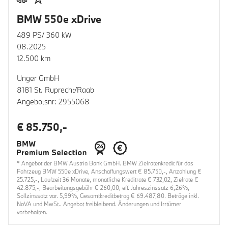
BMW 550e xDrive
489 PS/ 360 kW
08.2025
12.500 km
Unger GmbH
8181 St. Ruprecht/Raab
Angebotsnr: 2955068
€ 85.750,-
* Angebot der BMW Austria Bank GmbH. BMW Zielratenkredit für das
Fahrzeug BMW 550e xDrive, Anschaffungswert € 85.750,-, Anzahlung €
25.725,-, Laufzeit 36 Monate, monatliche Kreditrate € 732,02, Zielrate €
42.875,-, Bearbeitungsgebühr € 260,00, eff. Jahreszinssatz 6,26%,
Sollzinssatz var. 5,99%, Gesamtkreditbetrag € 69.487,80. Beträge inkl.
NoVA und MwSt.. Angebot freibleibend. Änderungen und Irrtümer
vorbehalten.