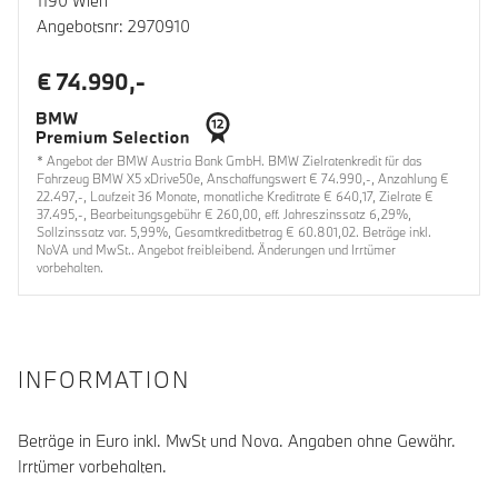
1190 Wien
Angebotsnr: 2970910
€ 74.990,-
* Angebot der BMW Austria Bank GmbH. BMW Zielratenkredit für das
Fahrzeug BMW X5 xDrive50e, Anschaffungswert € 74.990,-, Anzahlung €
22.497,-, Laufzeit 36 Monate, monatliche Kreditrate € 640,17, Zielrate €
37.495,-, Bearbeitungsgebühr € 260,00, eff. Jahreszinssatz 6,29%,
Sollzinssatz var. 5,99%, Gesamtkreditbetrag € 60.801,02. Beträge inkl.
NoVA und MwSt.. Angebot freibleibend. Änderungen und Irrtümer
vorbehalten.
INFORMATION
Beträge in Euro inkl. MwSt und Nova. Angaben ohne Gewähr.
Irrtümer vorbehalten.