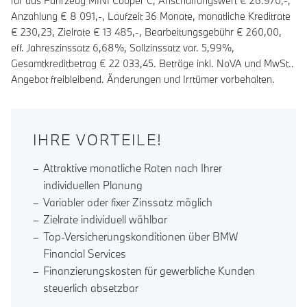
für das Fahrzeug MINI Cooper C, Anschaffungswert € 26.970,-,
Anzahlung €
8 091
,-, Laufzeit
36
Monate, monatliche Kreditrate
€
230,23
, Zielrate €
13 485
,-, Bearbeitungsgebühr €
260,00
,
eff. Jahreszinssatz
6,68
%, Sollzinssatz var.
5,99
%,
Gesamtkreditbetrag €
22 033,45
. Beträge inkl. NoVA und MwSt..
Angebot freibleibend. Änderungen und Irrtümer vorbehalten.
IHRE VORTEILE!
Attraktive monatliche Raten nach Ihrer
individuellen Planung
Variabler oder fixer Zinssatz möglich
Zielrate individuell wählbar
Top-Versicherungskonditionen über BMW
Financial Services
Finanzierungskosten für gewerbliche Kunden
steuerlich absetzbar