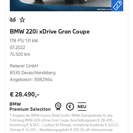
BMW 220i xDrive Gran Coupe
178 PS/ 131 kW
07.2022
74.500 km
Reiterer GmbH
8530 Deutschlandsberg
Angebotsnr: 3082964
€ 28.490,-
* Angebot der BMW Austria Bank GmbH. BMW Zielratenkredit für das
Fahrzeug BMW 220i xDrive Gran Coupe, Anschaffungswert € 28.490,-,
Anzahlung € 8.547,-, Laufzeit 36 Monate, monatliche Kreditrate € 243,21,
Zielrate € 14.245,-, Bearbeitungsgebühr € 259,26, eff. Jahreszinssatz