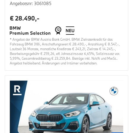
Angebotsnr: 3061085
€ 28.490,-
* Angebot der BMW Austria Bank GmbH. BMW Zielratenkredit für das
Fahrzeug BMW 318i, Anschaffungswert € 28.490,-, Anzahlung € 8.547,-,
Laufzeit 36 Monate, monatliche Kreditrate € 243,21, Zielrate € 14.245,-,
Bearbeitungsgebühr € 259,26, eff. Jahreszinssatz 6,65%, Sollzinssatz var.
5,99%, Gesamtkreditbetrag € 23.259,84. Beträge inkl. NoVA und MwSt..
Angebot freibleibend. Änderungen und Irrtümer vorbehalten.