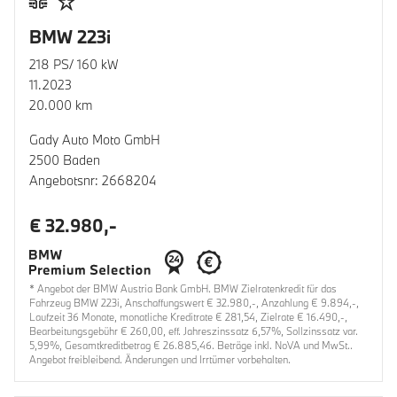
BMW 223i
218 PS/ 160 kW
11.2023
20.000 km
Gady Auto Moto GmbH
2500 Baden
Angebotsnr: 2668204
€ 32.980,-
* Angebot der BMW Austria Bank GmbH. BMW Zielratenkredit für das
Fahrzeug BMW 223i, Anschaffungswert € 32.980,-, Anzahlung € 9.894,-,
Laufzeit 36 Monate, monatliche Kreditrate € 281,54, Zielrate € 16.490,-,
Bearbeitungsgebühr € 260,00, eff. Jahreszinssatz 6,57%, Sollzinssatz var.
5,99%, Gesamtkreditbetrag € 26.885,46. Beträge inkl. NoVA und MwSt..
Angebot freibleibend. Änderungen und Irrtümer vorbehalten.