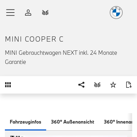
Freude
am Fahren
Zum Hauptinhalt springen
Anmelden
Fahrzeugvergleich
MINI COOPER C
MINI Gebrauchtwagen NEXT inkl. 24 Monate
Garantie
Übersicht
Fahrzeuginfos
360° Außenansicht
360° Innenans