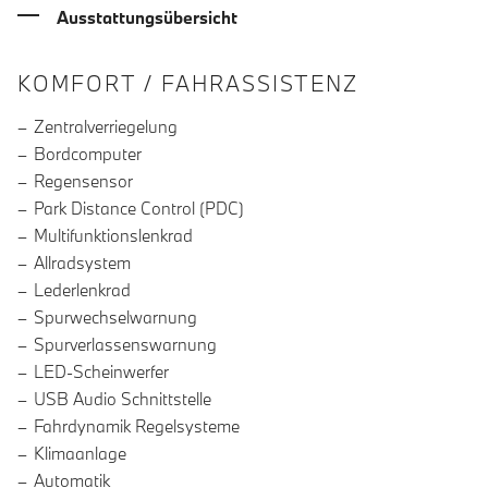
Ausstattungsübersicht
INFORMATIONEN ÜBER DIE AUSSTA
KOMFORT / FAHRASSISTENZ
Zentralverriegelung
Bordcomputer
Regensensor
Park Distance Control (PDC)
Multifunktionslenkrad
Allradsystem
Lederlenkrad
Spurwechselwarnung
Spurverlassenswarnung
LED-Scheinwerfer
USB Audio Schnittstelle
Fahrdynamik Regelsysteme
Klimaanlage
Automatik