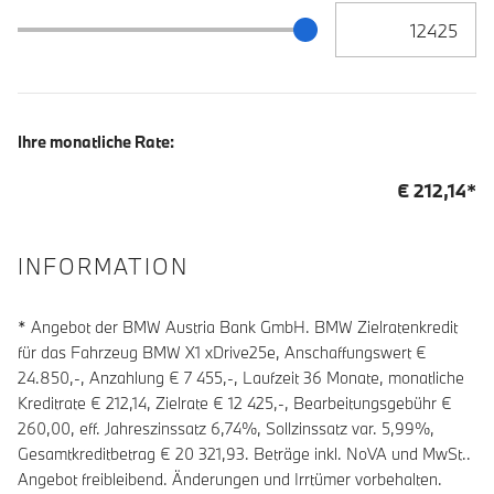
Zielrate / Restbetra
Zielrate / Restbetrag Schieberegler
Ihre monatliche Rate:
€
212,14
*
INFORMATION
* Angebot der BMW Austria Bank GmbH. BMW Zielratenkredit
für das Fahrzeug BMW X1 xDrive25e, Anschaffungswert €
24.850,-, Anzahlung €
7 455
,-, Laufzeit
36
Monate, monatliche
Kreditrate €
212,14
, Zielrate €
12 425
,-, Bearbeitungsgebühr €
260,00
, eff. Jahreszinssatz
6,74
%, Sollzinssatz var.
5,99
%,
Gesamtkreditbetrag €
20 321,93
. Beträge inkl. NoVA und MwSt..
Angebot freibleibend. Änderungen und Irrtümer vorbehalten.