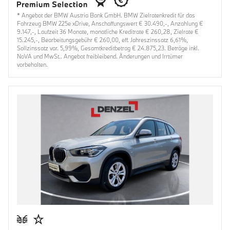
* Angebot der BMW Austria Bank GmbH. BMW Zielratenkredit für das
Fahrzeug BMW 225e xDrive, Anschaffungswert € 30.490,-, Anzahlung €
9.147,-, Laufzeit 36 Monate, monatliche Kreditrate € 260,28, Zielrate €
15.245,-, Bearbeitungsgebühr € 260,00, eff. Jahreszinssatz 6,61%,
Sollzinssatz var. 5,99%, Gesamtkreditbetrag € 24.875,23. Beträge inkl.
NoVA und MwSt.. Angebot freibleibend. Änderungen und Irrtümer
vorbehalten.