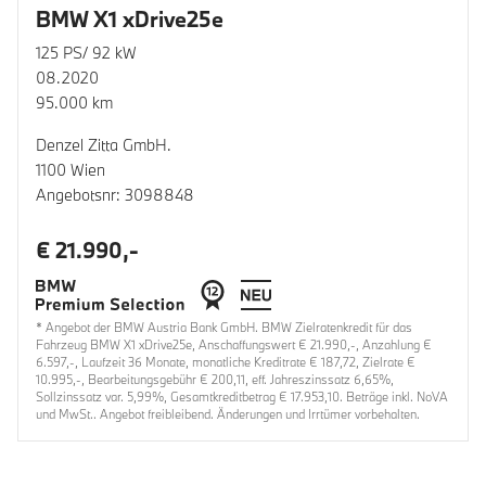
BMW X1 xDrive25e
125 PS/ 92 kW
08.2020
95.000 km
Denzel Zitta GmbH.
1100 Wien
Angebotsnr: 3098848
€ 21.990,-
* Angebot der BMW Austria Bank GmbH. BMW Zielratenkredit für das
Fahrzeug BMW X1 xDrive25e, Anschaffungswert € 21.990,-, Anzahlung €
6.597,-, Laufzeit 36 Monate, monatliche Kreditrate € 187,72, Zielrate €
10.995,-, Bearbeitungsgebühr € 200,11, eff. Jahreszinssatz 6,65%,
Sollzinssatz var. 5,99%, Gesamtkreditbetrag € 17.953,10. Beträge inkl. NoVA
und MwSt.. Angebot freibleibend. Änderungen und Irrtümer vorbehalten.