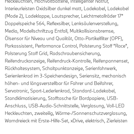
Heckleuchten, Hochvoltbatterie, Intelligenter Notruf,
Interieurleisten Oxidsilber dunkel matt, Ladekabel, Ladekabel
(Mode 2), Ladeklappe, Lautsprecher, Leichtmetallräder 17"
Doppelspeiche 564, Reflexsilber, Lenksäulenverstellung,
Media, Modellschriftzug Entfall, Multikollisionsbremse,
Ölsensor für Niveau und Qualität, Otto-Partikelfilter (OPF),
Parkassistent, Performance Control, Polsterung Stoff "Race",
Polsterung Stoff Grid, Radschraubensicherung,
Reifendruckanzeige, Reifendruck-Kontrolle, Reifenpannenset,
Rückhaltesystem, Schaltpunktanzeige, Serienfahrwerk,
Serienlenkrad im 3-Speichendesign, Seriensitz, mechanisch
höhen- und längsverstellbar für Fahrer und Beifahrer,
Servotronic, Sport-Lederlenkrad, Standard-Ladekabel,
Standklimatisierung, Stofftasche für Bordpapiere, USB-
Anschluss, USB-Audio-Schnittstelle, Verglasung, Voll-LED
Heckleuchten, zweiteilig, Wärme-/Sonnenschutzverglasung,
Warndreieck mit Erste-Hilfe-Set, xDrive, elektrisch, Zierleisten