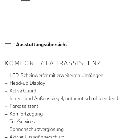
Ausstattungsübersicht
INFORMATIONEN ÜBER DIE AUSSTA
KOMFORT / FAHRASSISTENZ
LED-Scheinwerfer mit erweiterten Umfängen
Head-up Display
Active Guard
Innen- und Außenspiegel, automatisch abblendend
Parkassistent
Komfortzugang
TeleServices
Sonnenschutzverglasung
Aktiver Fussgängerschutz