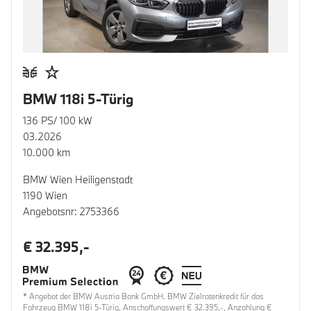
BMW 118i 5-Türig
136 PS/ 100 kW
03.2026
10.000 km
BMW Wien Heiligenstadt
1190 Wien
Angebotsnr: 2753366
€ 32.395,-
* Angebot der BMW Austria Bank GmbH. BMW Zielratenkredit für das
Fahrzeug BMW 118i 5-Türig, Anschaffungswert € 32.395,-, Anzahlung €