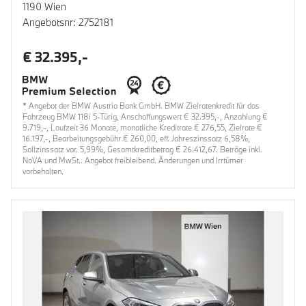
1190 Wien
Angebotsnr: 2752181
€ 32.395,-
* Angebot der BMW Austria Bank GmbH. BMW Zielratenkredit für das
Fahrzeug BMW 118i 5-Türig, Anschaffungswert € 32.395,-, Anzahlung €
9.719,-, Laufzeit 36 Monate, monatliche Kreditrate € 276,55, Zielrate €
16.197,-, Bearbeitungsgebühr € 260,00, eff. Jahreszinssatz 6,58%,
Sollzinssatz var. 5,99%, Gesamtkreditbetrag € 26.412,67. Beträge inkl.
NoVA und MwSt.. Angebot freibleibend. Änderungen und Irrtümer
vorbehalten.