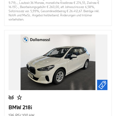
9.719,-, Laufzeit 36 Monate, monatliche Kreditrate € 276,55, Zielrate €
16.197,-, Bearbeitungsgebühr € 260,00, eff. Jahreszinssatz 6,58%,
Sollzinssatz var. 5,99%, Gesamtkreditbetrag € 26.412,67. Beträge inkl.
NoVA und MwSt.. Angebot freibleibend. Änderungen und Irrtümer
vorbehalten.
BMW 218i
136 PS/ 100 kW