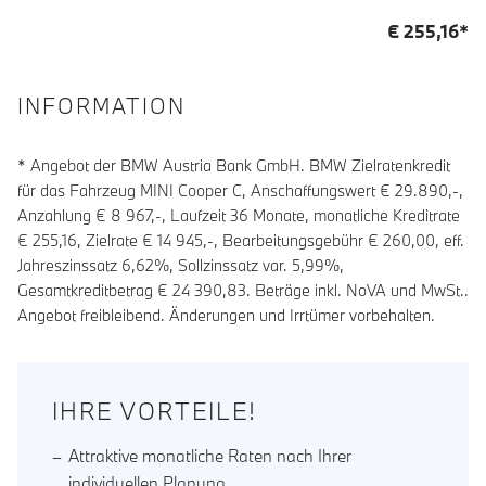
€
255,16
*
INFORMATION
* Angebot der BMW Austria Bank GmbH. BMW Zielratenkredit
für das Fahrzeug MINI Cooper C, Anschaffungswert € 29.890,-,
Anzahlung €
8 967
,-, Laufzeit
36
Monate, monatliche Kreditrate
€
255,16
, Zielrate €
14 945
,-, Bearbeitungsgebühr €
260,00
, eff.
Jahreszinssatz
6,62
%, Sollzinssatz var.
5,99
%,
Gesamtkreditbetrag €
24 390,83
. Beträge inkl. NoVA und MwSt..
Angebot freibleibend. Änderungen und Irrtümer vorbehalten.
IHRE VORTEILE!
Attraktive monatliche Raten nach Ihrer
individuellen Planung