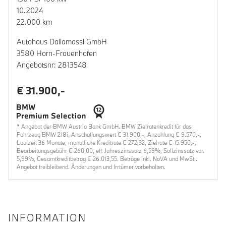
10.2024
22.000 km
Autohaus Dallamassl GmbH
3580 Horn-Frauenhofen
Angebotsnr: 2813548
€ 31.900,-
* Angebot der BMW Austria Bank GmbH. BMW Zielratenkredit für das
Fahrzeug BMW 218i, Anschaffungswert € 31.900,-, Anzahlung € 9.570,-,
Laufzeit 36 Monate, monatliche Kreditrate € 272,32, Zielrate € 15.950,-,
Bearbeitungsgebühr € 260,00, eff. Jahreszinssatz 6,59%, Sollzinssatz var.
5,99%, Gesamtkreditbetrag € 26.013,55. Beträge inkl. NoVA und MwSt..
Angebot freibleibend. Änderungen und Irrtümer vorbehalten.
INFORMATION