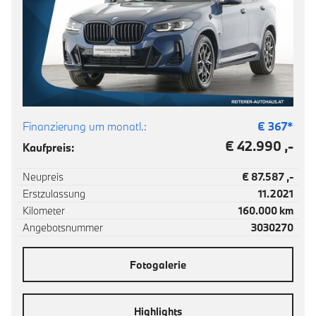
Finanzierung um monatl.:
€
367
*
€ 42.990 ,-
Kaufpreis:
Neupreis
€ 87.587 ,-
Erstzulassung
11.2021
Kilometer
160.000 km
Angebotsnummer
3030270
Fotogalerie
Highlights