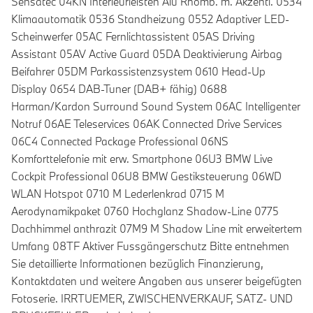
Sensatec 04KN Interieurleisten Alu Rhomb. m. Akzentl. 0534
Klimaautomatik 0536 Standheizung 0552 Adaptiver LED-
Scheinwerfer 05AC Fernlichtassistent 05AS Driving
Assistant 05AV Active Guard 05DA Deaktivierung Airbag
Beifahrer 05DM Parkassistenzsystem 0610 Head-Up
Display 0654 DAB-Tuner (DAB+ fähig) 0688
Harman/Kardon Surround Sound System 06AC Intelligenter
Notruf 06AE Teleservices 06AK Connected Drive Services
06C4 Connected Package Professional 06NS
Komforttelefonie mit erw. Smartphone 06U3 BMW Live
Cockpit Professional 06U8 BMW Gestiksteuerung 06WD
WLAN Hotspot 0710 M Lederlenkrad 0715 M
Aerodynamikpaket 0760 Hochglanz Shadow-Line 0775
Dachhimmel anthrazit 07M9 M Shadow Line mit erweitertem
Umfang 08TF Aktiver Fussgängerschutz Bitte entnehmen
Sie detaillierte Informationen bezüglich Finanzierung,
Kontaktdaten und weitere Angaben aus unserer beigefügten
Fotoserie. IRRTUEMER, ZWISCHENVERKAUF, SATZ- UND