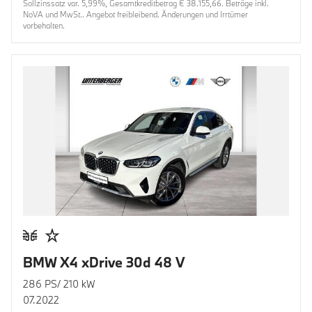
Sollzinssatz var. 5,99%, Gesamtkreditbetrag € 38.155,66. Beträge inkl.
NoVA und MwSt.. Angebot freibleibend. Änderungen und Irrtümer
vorbehalten.
BMW X4 xDrive 30d 48 V
286 PS/ 210 kW
07.2022