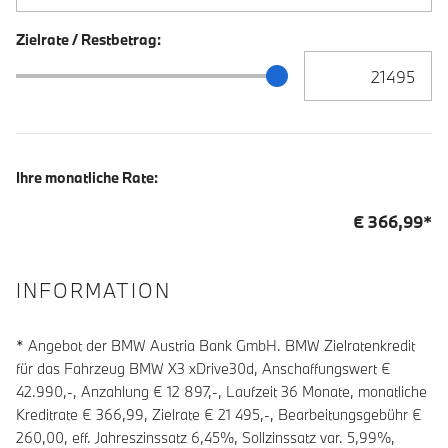
Zielrate / Restbetrag:
Zielrate / Restbetra
Zielrate / Restbetrag Schieberegler
Ihre monatliche Rate:
€
366,99
*
INFORMATION
* Angebot der BMW Austria Bank GmbH. BMW Zielratenkredit
für das Fahrzeug BMW X3 xDrive30d, Anschaffungswert €
42.990,-, Anzahlung €
12 897
,-, Laufzeit
36
Monate, monatliche
Kreditrate €
366,99
, Zielrate €
21 495
,-, Bearbeitungsgebühr €
260,00
, eff. Jahreszinssatz
6,45
%, Sollzinssatz var.
5,99
%,