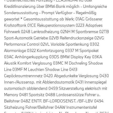
- Österreichisches Fahrzeug - LEASINGFÄHIG oder
Kreditfinanzierung über BMW-Bank möglich - Umfangreiche
Sonderausstattung - Prompt Verfügbar - Regelmäßig
gewartet * Gesamtausstattung ab Werk: 01AG Grösserer
Krafstofftank 01CE Rekuperationssystem 0223 Adaptives
Fahrwerk 0248 Lenkradheizung 02NH M Sportbremse 02TB
Sport-Automatik Getriebe 02VB Reifendruckanzeige 02VG
Performance Control 02VL Variable Sportlenkung 0302
Alarmanlage 0322 Komfortzugang 0337 M Sportpaket
03AC Anhängerkupplung 03DS BMW Display Key 03KA
Akustik Komfort Verglasung 03MC M Dachreling Shadow
Line 03MF M Leuchten Shadow Line 0413
Gepäckraumtrennnetz 0420 Abgedunkelte Verglasung 0430
Innen-/Aussensp. mit Abblendautomatik 0431 Innenspiegel
automatisch abblendend 0459 Sitzverstellung elektrisch mit
Memory 0481 Sportsitz 0488 Lordosenstütze Fahrer u.
Beifahrer 048Z ENTF. BF-LORDOSENST. /BF-LBV 0494
Sitzheizung Fahrer/Beifahrer 04AW Instrumententafel