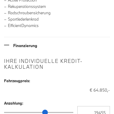
Active Protection
Rekuperationssystem
Radschraubensicherung
Sportlederlenkrad
EfficientDynamics
Finanzierung
IHRE INDIVIDUELLE KREDIT-
KALKULATION
Fahrzeugpreis:
€ 64.850,-
Anzahlung:
Anzahlung Eingabe
Anzahlung Schieberegler