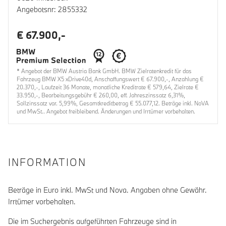
Angebotsnr: 2855332
€ 67.900,-
* Angebot der BMW Austria Bank GmbH. BMW Zielratenkredit für das
Fahrzeug BMW X5 xDrive40d, Anschaffungswert € 67.900,-, Anzahlung €
20.370,-, Laufzeit 36 Monate, monatliche Kreditrate € 579,64, Zielrate €
33.950,-, Bearbeitungsgebühr € 260,00, eff. Jahreszinssatz 6,31%,
Sollzinssatz var. 5,99%, Gesamtkreditbetrag € 55.077,12. Beträge inkl. NoVA
und MwSt.. Angebot freibleibend. Änderungen und Irrtümer vorbehalten.
INFORMATION
Beträge in Euro inkl. MwSt und Nova. Angaben ohne Gewähr.
Irrtümer vorbehalten.
Die im Suchergebnis aufgeführten Fahrzeuge sind in