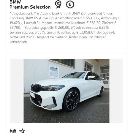
* Angebot der BMW Austria Bank GmbH. BMW Zielratenkredit für das
Fahrzeug BMW X5 xDrive30d, Anschaffungswert € 65.400,-, Anzahlung €
19.620,-, Laufzeit 36 Monate, monatliche Kreditrate € 558,30, Zielrate €
32.700,-, Bearbeitungsgebühr € 260,00, eff. Jahreszinssatz 6,32%,
Sollzinssatz var. 5,99%, Gesamtkreditbetrag € 53.058,81. Beträge inkl.
NoVA und MwSt.. Angebot freibleibend. Änderungen und Irrtümer
vorbehalten.