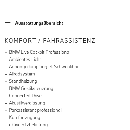
Ausstattungsübersicht
INFORMATIONEN ÜBER DIE AUSSTA
KOMFORT / FAHRASSISTENZ
BMW Live Cockpit Professional
Ambientes Licht
Anhängerkupplung el. Schwenkbar
Allradsystem
Standheizung
BMW Gestiksteuerung
Connected Drive
Akustikverglasung
Parkassistent professional
Komfortzugang
aktive Sitzbelüftung