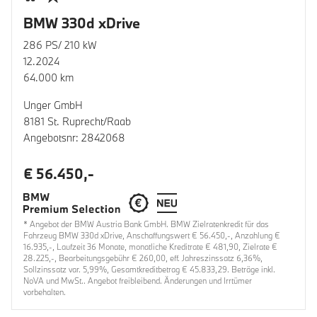
BMW 330d xDrive
286 PS/ 210 kW
12.2024
64.000 km
Unger GmbH
8181 St. Ruprecht/Raab
Angebotsnr: 2842068
€ 56.450,-
* Angebot der BMW Austria Bank GmbH. BMW Zielratenkredit für das
Fahrzeug BMW 330d xDrive, Anschaffungswert € 56.450,-, Anzahlung €
16.935,-, Laufzeit 36 Monate, monatliche Kreditrate € 481,90, Zielrate €
28.225,-, Bearbeitungsgebühr € 260,00, eff. Jahreszinssatz 6,36%,
Sollzinssatz var. 5,99%, Gesamtkreditbetrag € 45.833,29. Beträge inkl.
NoVA und MwSt.. Angebot freibleibend. Änderungen und Irrtümer
vorbehalten.