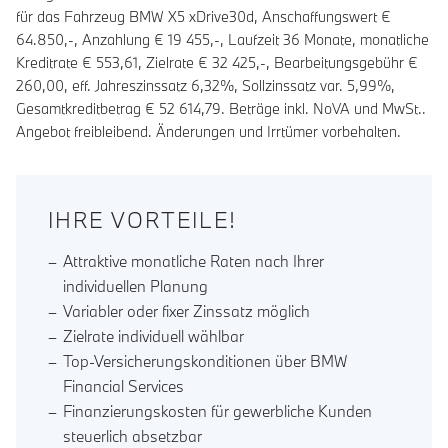
für das Fahrzeug BMW X5 xDrive30d, Anschaffungswert €
64.850,-, Anzahlung €
19 455
,-, Laufzeit
36
Monate, monatliche
Kreditrate €
553,61
, Zielrate €
32 425
,-, Bearbeitungsgebühr €
260,00
, eff. Jahreszinssatz
6,32
%, Sollzinssatz var.
5,99
%,
Gesamtkreditbetrag €
52 614,79
. Beträge inkl. NoVA und MwSt..
Angebot freibleibend. Änderungen und Irrtümer vorbehalten.
IHRE VORTEILE!
Attraktive monatliche Raten nach Ihrer
individuellen Planung
Variabler oder fixer Zinssatz möglich
Zielrate individuell wählbar
Top-Versicherungskonditionen über BMW
Financial Services
Finanzierungskosten für gewerbliche Kunden
steuerlich absetzbar