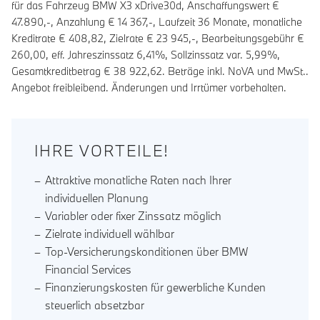
für das Fahrzeug BMW X3 xDrive30d, Anschaffungswert €
47.890,-, Anzahlung €
14 367
,-, Laufzeit
36
Monate, monatliche
Kreditrate €
408,82
, Zielrate €
23 945
,-, Bearbeitungsgebühr €
260,00
, eff. Jahreszinssatz
6,41
%, Sollzinssatz var.
5,99
%,
Gesamtkreditbetrag €
38 922,62
. Beträge inkl. NoVA und MwSt..
Angebot freibleibend. Änderungen und Irrtümer vorbehalten.
IHRE VORTEILE!
Attraktive monatliche Raten nach Ihrer
individuellen Planung
Variabler oder fixer Zinssatz möglich
Zielrate individuell wählbar
Top-Versicherungskonditionen über BMW
Financial Services
Finanzierungskosten für gewerbliche Kunden
steuerlich absetzbar