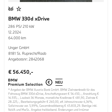
BMW 330d xDrive
286 PS/ 210 kW
12.2024
64.000 km
Unger GmbH
8181 St. Ruprecht/Raab
Angebotsnr: 2842068
€ 56.450,-
* Angebot der BMW Austria Bank GmbH. BMW Zielratenkredit für das
Fahrzeug BMW 330d xDrive, Anschaffungswert € 56.450,-, Anzahlung €
16.935,-, Laufzeit 36 Monate, monatliche Kreditrate € 481,90, Zielrate €
28.225,-, Bearbeitungsgebühr € 260,00, eff. Jahreszinssatz 6,36%,
Sollzinssatz var. 5,99%, Gesamtkreditbetrag € 45.833,29. Beträge inkl.
NoVA und MwSt.. Angebot freibleibend. Änderungen und Irrtümer