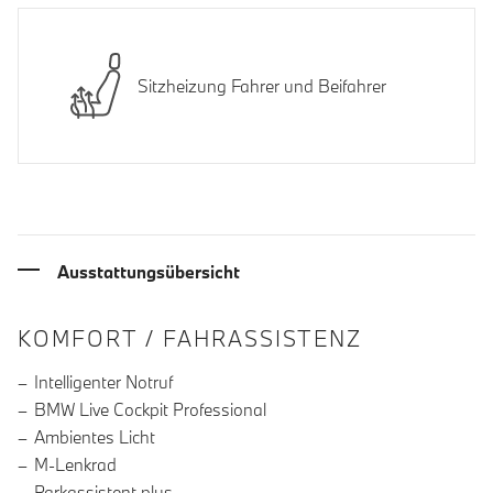
Sitzheizung Fahrer und Beifahrer
Ausstattungsübersicht
INFORMATIONEN ÜBER DIE AUSSTA
KOMFORT / FAHRASSISTENZ
Intelligenter Notruf
BMW Live Cockpit Professional
Ambientes Licht
M-Lenkrad
Parkassistent plus