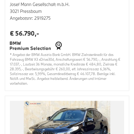
Josef Mann Gesellschaft m.b.H.
3021 Pressbaum
Angebotsnr: 2919275
€ 56.790,-
* Angebot der BMW Austria Bank GmbH. BMW Zielratenkredit für das
Fahrzeug BMW X3 xDrive30d, Anschaffungswert € 56.790,-, Anzahlung €
17.037,-, Laufzeit 36 Monate, monatliche Kreditrate € 484,80, Zielrate €
28.395,-, Bearbeitungsgebühr € 260,00, eff. Jahreszinssatz 6,36%,
Sollzinssatz var. 5,99%, Gesamtkreditbetrag € 46.107,78. Beträge inkl.
NoVA und MwSt.. Angebot freibleibend. Änderungen und Irrtümer
vorbehalten.