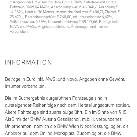
* Angebot der BMW Austria Bank GmbH. BMW Zielratenkredit für das
Fahrzeug BMW X4 M40d, Anschaffungswert € 46.940,-, Anzahlung €
14.082,-, Laufzeit 36 Monate, monatliche Kreditrate € 400,71, Zielrate €
23.470,-, Bearbeitungsgebühr € 260,00, eff. Jahreszinssatz 6,42%,
Sollzinssatz var. 5,99%, Gesamtkreditbetrag € 38.155,66. Beträge inkl.
NoVA und MwSt.. Angebot freibleibend. Änderungen und Irrtümer
vorbehalten.
INFORMATION
Beträge in Euro inkl. MwSt und Nova. Angaben ohne Gewähr.
Irrtümer vorbehalten.
Die im Suchergebnis aufgeführten Fahrzeuge sind in
aufsteigender Reihenfolge nach dem Herstellungsdatum sortiert.
Ältere Fahrzeuge sind zuerst aufgeführt. Ein im Sinne von § 15
AktG mit der BMW Austria Gesellschaft m.b.H. verbundenes
Unternehmen, nämlich die BMW Wien Niederlassung, agiert als
Anbieter auf dem Online-Marktplatz. Zudem agiert die BMW