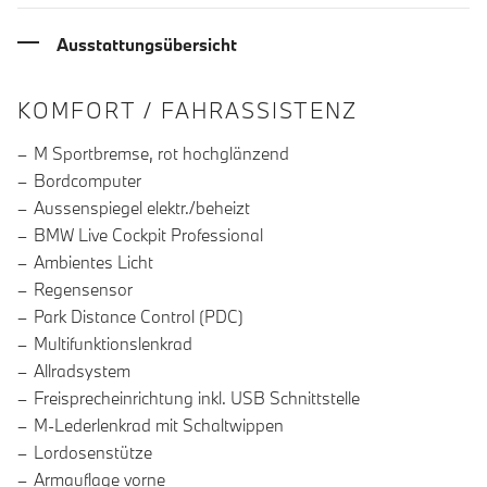
Ausstattungsübersicht
INFORMATIONEN ÜBER DIE AUSSTA
KOMFORT / FAHRASSISTENZ
M Sportbremse, rot hochglänzend
Bordcomputer
Aussenspiegel elektr./beheizt
BMW Live Cockpit Professional
Ambientes Licht
Regensensor
Park Distance Control (PDC)
Multifunktionslenkrad
Allradsystem
Freisprecheinrichtung inkl. USB Schnittstelle
M-Lederlenkrad mit Schaltwippen
Lordosenstütze
Armauflage vorne