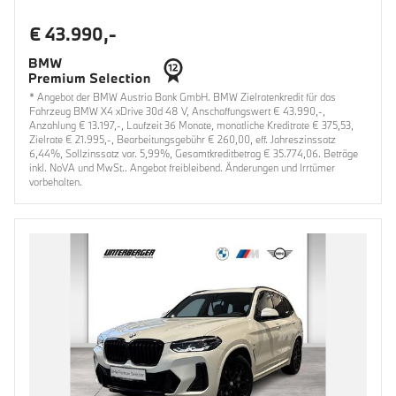
€ 43.990,-
* Angebot der BMW Austria Bank GmbH. BMW Zielratenkredit für das
Fahrzeug BMW X4 xDrive 30d 48 V, Anschaffungswert € 43.990,-,
Anzahlung € 13.197,-, Laufzeit 36 Monate, monatliche Kreditrate € 375,53,
Zielrate € 21.995,-, Bearbeitungsgebühr € 260,00, eff. Jahreszinssatz
6,44%, Sollzinssatz var. 5,99%, Gesamtkreditbetrag € 35.774,06. Beträge
inkl. NoVA und MwSt.. Angebot freibleibend. Änderungen und Irrtümer
vorbehalten.