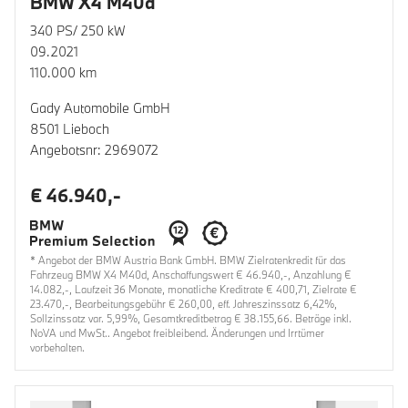
BMW X4 M40d
340 PS/ 250 kW
09.2021
110.000 km
Gady Automobile GmbH
8501 Lieboch
Angebotsnr: 2969072
€ 46.940,-
* Angebot der BMW Austria Bank GmbH. BMW Zielratenkredit für das
Fahrzeug BMW X4 M40d, Anschaffungswert € 46.940,-, Anzahlung €
14.082,-, Laufzeit 36 Monate, monatliche Kreditrate € 400,71, Zielrate €
23.470,-, Bearbeitungsgebühr € 260,00, eff. Jahreszinssatz 6,42%,
Sollzinssatz var. 5,99%, Gesamtkreditbetrag € 38.155,66. Beträge inkl.
NoVA und MwSt.. Angebot freibleibend. Änderungen und Irrtümer
vorbehalten.