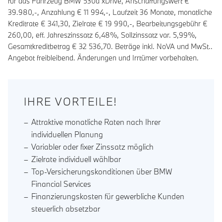
für das Fahrzeug BMW 530d xDrive, Anschaffungswert €
39.980,-, Anzahlung €
11 994
,-, Laufzeit
36
Monate, monatliche
Kreditrate €
341,30
, Zielrate €
19 990
,-, Bearbeitungsgebühr €
260,00
, eff. Jahreszinssatz
6,48
%, Sollzinssatz var.
5,99
%,
Gesamtkreditbetrag €
32 536,70
. Beträge inkl. NoVA und MwSt..
Angebot freibleibend. Änderungen und Irrtümer vorbehalten.
IHRE VORTEILE!
Attraktive monatliche Raten nach Ihrer
individuellen Planung
Variabler oder fixer Zinssatz möglich
Zielrate individuell wählbar
Top-Versicherungskonditionen über BMW
Financial Services
Finanzierungskosten für gewerbliche Kunden
steuerlich absetzbar