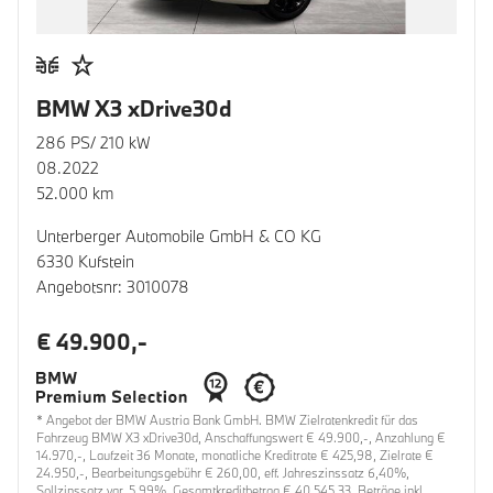
BMW X3 xDrive30d
286 PS/ 210 kW
08.2022
52.000 km
Unterberger Automobile GmbH & CO KG
6330 Kufstein
Angebotsnr: 3010078
€ 49.900,-
* Angebot der BMW Austria Bank GmbH. BMW Zielratenkredit für das
Fahrzeug BMW X3 xDrive30d, Anschaffungswert € 49.900,-, Anzahlung €
14.970,-, Laufzeit 36 Monate, monatliche Kreditrate € 425,98, Zielrate €
24.950,-, Bearbeitungsgebühr € 260,00, eff. Jahreszinssatz 6,40%,
Sollzinssatz var. 5,99%, Gesamtkreditbetrag € 40.545,33. Beträge inkl.