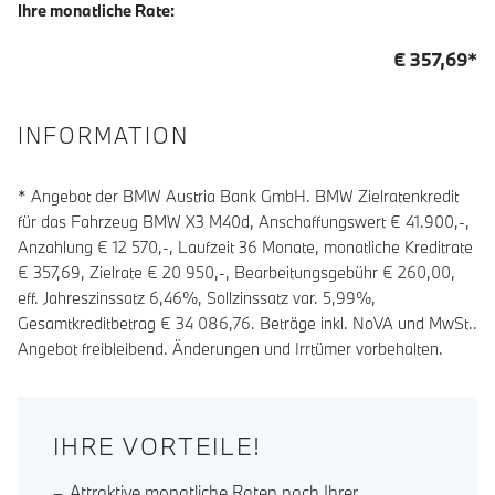
Ihre monatliche Rate:
€
357,69
*
INFORMATION
* Angebot der BMW Austria Bank GmbH. BMW Zielratenkredit
für das Fahrzeug BMW X3 M40d, Anschaffungswert € 41.900,-,
Anzahlung €
12 570
,-, Laufzeit
36
Monate, monatliche Kreditrate
€
357,69
, Zielrate €
20 950
,-, Bearbeitungsgebühr €
260,00
,
eff. Jahreszinssatz
6,46
%, Sollzinssatz var.
5,99
%,
Gesamtkreditbetrag €
34 086,76
. Beträge inkl. NoVA und MwSt..
Angebot freibleibend. Änderungen und Irrtümer vorbehalten.
IHRE VORTEILE!
Attraktive monatliche Raten nach Ihrer