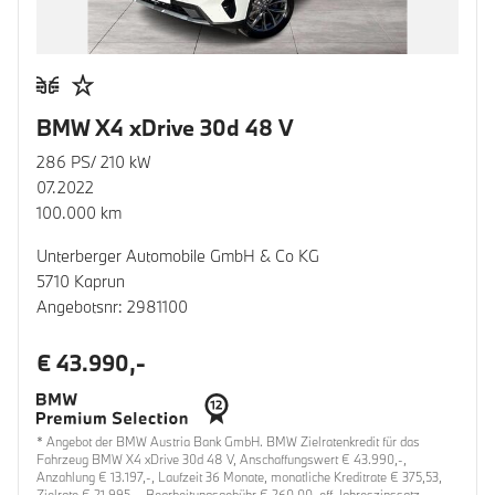
BMW X4 xDrive 30d 48 V
286 PS/ 210 kW
07.2022
100.000 km
Unterberger Automobile GmbH & Co KG
5710 Kaprun
Angebotsnr: 2981100
€ 43.990,-
* Angebot der BMW Austria Bank GmbH. BMW Zielratenkredit für das
Fahrzeug BMW X4 xDrive 30d 48 V, Anschaffungswert € 43.990,-,
Anzahlung € 13.197,-, Laufzeit 36 Monate, monatliche Kreditrate € 375,53,
Zielrate € 21.995,-, Bearbeitungsgebühr € 260,00, eff. Jahreszinssatz