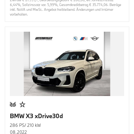
6,44%, Sollzinssatz var. 5,99%, Gesamtkreditbetrag € 35.774,06. Beträge
inkl. NoVA und MwSt.. Angebot freibleibend. Änderungen und Irrtümer
vorbehalten.
BMW X3 xDrive30d
286 PS/ 210 kW
08.2022