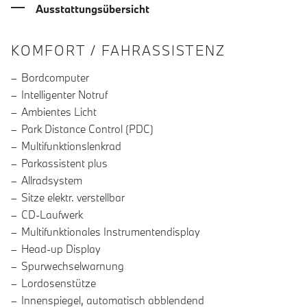
Ausstattungsübersicht
INFORMATIONEN ÜBER DIE AUSSTA
KOMFORT / FAHRASSISTENZ
Bordcomputer
Intelligenter Notruf
Ambientes Licht
Park Distance Control (PDC)
Multifunktionslenkrad
Parkassistent plus
Allradsystem
Sitze elektr. verstellbar
CD-Laufwerk
Multifunktionales Instrumentendisplay
Head-up Display
Spurwechselwarnung
Lordosenstütze
Innenspiegel, automatisch abblendend