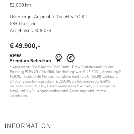
52.000 km
Unterberger Automobile GmbH & CO KG
6330 Kufstein
Angebotsnr: 3010078
€ 49.900,-
* Angebot der BMW Austria Bank GmbH. BMW Zielratenkredit für das
Fahrzeug BMW X3 xDrive30d, Anschaffungswert € 49.900,-, Anzahlung €
14.970,-, Laufzeit 36 Monate, monatliche Kreditrate € 425,98, Zielrate €
24.950,-, Bearbeitungsgebühr € 260,00, eff. Jahreszinssatz 6,40%,
Sollzinssatz var. 5,99%, Gesamtkreditbetrag € 40.545,33. Beträge inkl.
NoVA und MwSt.. Angebot freibleibend. Änderungen und Irrtümer
vorbehalten.
INFORMATION