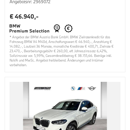
Angebotsnr: 2969072
€ 46.940,-
* Angebot der BMW Austria Bank GmbH. BMW Zielratenkredit für das
Fahrzeug BMW X4 M40d, Anschaffungswert € 46.940,-, Anzahlung €
14.082,-, Laufzeit 36 Monate, monatliche Kreditrate € 400,71, Zielrate €
23.470,-, Bearbeitungsgebühr € 260,00, eff. Jahreszinssatz 6,42%,
Sollzinssatz var. 5,99%, Gesamtkreditbetrag € 38.155,66. Beträge inkl.
NoVA und MwSt.. Angebot freibleibend. Änderungen und Irrtümer
vorbehalten.