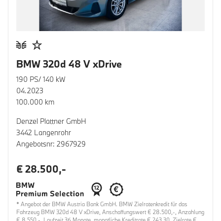
BMW 320d 48 V xDrive
190 PS/ 140 kW
04.2023
100.000 km
Denzel Plattner GmbH
3442 Langenrohr
Angebotsnr: 2967929
€ 28.500,-
* Angebot der BMW Austria Bank GmbH. BMW Zielratenkredit für das
Fahrzeug BMW 320d 48 V xDrive, Anschaffungswert € 28.500,-, Anzahlung
€ 8.550,-, Laufzeit 36 Monate, monatliche Kreditrate € 243,30, Zielrate €