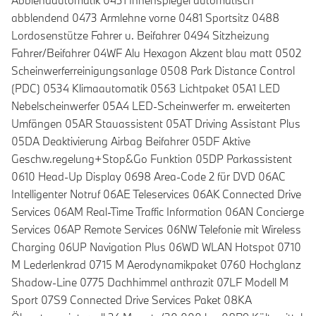
Abblendautomatik 0431 Innenspiegel automatisch
abblendend 0473 Armlehne vorne 0481 Sportsitz 0488
Lordosenstütze Fahrer u. Beifahrer 0494 Sitzheizung
Fahrer/Beifahrer 04WF Alu Hexagon Akzent blau matt 0502
Scheinwerferreinigungsanlage 0508 Park Distance Control
(PDC) 0534 Klimaautomatik 0563 Lichtpaket 05A1 LED
Nebelscheinwerfer 05A4 LED-Scheinwerfer m. erweiterten
Umfängen 05AR Stauassistent 05AT Driving Assistant Plus
05DA Deaktivierung Airbag Beifahrer 05DF Aktive
Geschw.regelung+Stop&Go Funktion 05DP Parkassistent
0610 Head-Up Display 0698 Area-Code 2 für DVD 06AC
Intelligenter Notruf 06AE Teleservices 06AK Connected Drive
Services 06AM Real-Time Traffic Information 06AN Concierge
Services 06AP Remote Services 06NW Telefonie mit Wireless
Charging 06UP Navigation Plus 06WD WLAN Hotspot 0710
M Lederlenkrad 0715 M Aerodynamikpaket 0760 Hochglanz
Shadow-Line 0775 Dachhimmel anthrazit 07LF Modell M
Sport 07S9 Connected Drive Services Paket 08KA