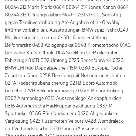
80244 212 Marin Maric 0664 80244 214 Jonas Karlon 0664
80244 213 Öffnungszeiten: Mo-Fr: 7:30-17:00, Samstag
gegen Terminvereinbarung Alle Angaben ohne Gewähr,
Irrtümer vorbehalten. Ausstattungen BMW spezifisch: 0249
Multifunktion für Lenkrad 0450 Höhenverstellung
Beifahrersitz 0493 Ablagenpaket 0548 Kilometertacho 01AG
Grösserer Krafstofftank 01CA Selektion COP relevanter
Fahrzeuge 01CB CO2 Umfang 0225 Serienfahrwerk 022G
BMW LM Rad Doppelspeiche 715M 0230 EU-spezifische
Zusatzumfänge 0258 Bereifung mit Notlaufeigenschaften
02PA Radschraubensicherung 02TB Sport-Automatik
Getriebe 02VB Reifendruckanzeige 02VE M sportlenkung
0302 Alarmanlage 0313 Aussenspiegel Anklappfunktion
0316 Automatische Heckklappenbetätigung 0337 M
Sportpaket 03AG Rückfahrkamera 0420 Abgedunkelte
Verglasung 0423 Fussmatten Velours 0428 Warndreieck
und Verbandstasche 0430 Innen-/Aussensp. mit