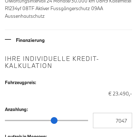
Ölwartungsintervall 24 Monate/30.000 km 08R9 Kältemittel
R1234yf 08TF Aktiver Fussgängerschutz 09AA
Aussenhautschutz
Finanzierung
IHRE INDIVIDUELLE KREDIT-
KALKULATION
Fahrzeugpreis:
€ 23.490,-
Anzahlung:
Anzahlung Eingabe
Anzahlung Schieberegler
Laufzeit in Monaten: