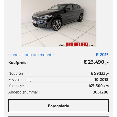
Finanzierung um monatl.:
€
201
*
€ 23.490 ,-
Kaufpreis:
Neupreis
€ 59.133 ,-
Erstzulassung
10.2018
Kilometer
145.500 km
Angebotsnummer
3051298
Fotogalerie