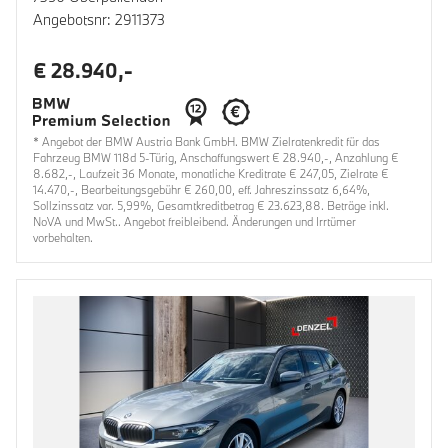
Angebotsnr: 2911373
€ 28.940,-
* Angebot der BMW Austria Bank GmbH. BMW Zielratenkredit für das
Fahrzeug BMW 118d 5-Türig, Anschaffungswert € 28.940,-, Anzahlung €
8.682,-, Laufzeit 36 Monate, monatliche Kreditrate € 247,05, Zielrate €
14.470,-, Bearbeitungsgebühr € 260,00, eff. Jahreszinssatz 6,64%,
Sollzinssatz var. 5,99%, Gesamtkreditbetrag € 23.623,88. Beträge inkl.
NoVA und MwSt.. Angebot freibleibend. Änderungen und Irrtümer
vorbehalten.