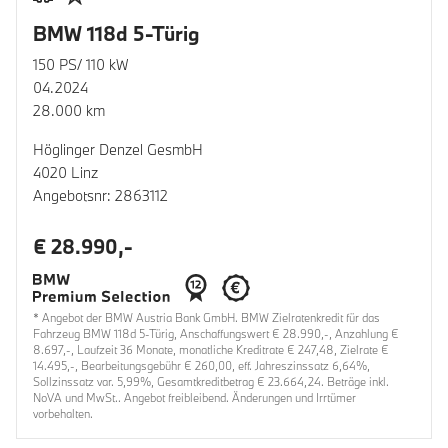
BMW 118d 5-Türig
150 PS/ 110 kW
04.2024
28.000 km
Höglinger Denzel GesmbH
4020 Linz
Angebotsnr: 2863112
€ 28.990,-
* Angebot der BMW Austria Bank GmbH. BMW Zielratenkredit für das
Fahrzeug BMW 118d 5-Türig, Anschaffungswert € 28.990,-, Anzahlung €
8.697,-, Laufzeit 36 Monate, monatliche Kreditrate € 247,48, Zielrate €
14.495,-, Bearbeitungsgebühr € 260,00, eff. Jahreszinssatz 6,64%,
Sollzinssatz var. 5,99%, Gesamtkreditbetrag € 23.664,24. Beträge inkl.
NoVA und MwSt.. Angebot freibleibend. Änderungen und Irrtümer
vorbehalten.