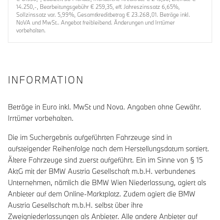
14.250,-, Bearbeitungsgebühr € 259,35, eff. Jahreszinssatz 6,65%,
Sollzinssatz var. 5,99%, Gesamtkreditbetrag € 23.268,01. Beträge inkl.
NoVA und MwSt.. Angebot freibleibend. Änderungen und Irrtümer
vorbehalten.
INFORMATION
Beträge in Euro inkl. MwSt und Nova. Angaben ohne Gewähr.
Irrtümer vorbehalten.
Die im Suchergebnis aufgeführten Fahrzeuge sind in
aufsteigender Reihenfolge nach dem Herstellungsdatum sortiert.
Ältere Fahrzeuge sind zuerst aufgeführt. Ein im Sinne von § 15
AktG mit der BMW Austria Gesellschaft m.b.H. verbundenes
Unternehmen, nämlich die BMW Wien Niederlassung, agiert als
Anbieter auf dem Online-Marktplatz. Zudem agiert die BMW
Austria Gesellschaft m.b.H. selbst über ihre
Zweigniederlassungen als Anbieter. Alle andere Anbieter auf