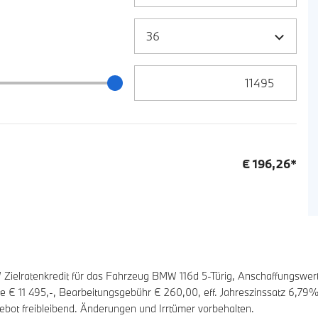
Zielrate / Restbetrag Eingabe
 / Restbetrag Schieberegler
€
196,26
*
elratenkredit für das Fahrzeug BMW 116d 5-Türig, Anschaffungswer
ate €
11 495
,-, Bearbeitungsgebühr €
260,00
, eff. Jahreszinssatz
6,79
%,
ebot freibleibend. Änderungen und Irrtümer vorbehalten.