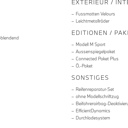
EXTERIEUR / IN
Fussmatten Velours
Leichtmetallräder
EDITIONEN / PA
bblendend
Modell M Sport
Aussenspiegelpaket
Connected Paket Plus
Ö.-Paket
SONSTIGES
Reifenreparatur-Set
ohne Modellschriftzug
Beifahrerairbag-Deaktivie
EfficientDynamics
Durchladesystem