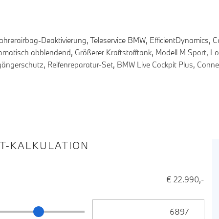
hrerairbag-Deaktivierung, Teleservice BMW, EfficientDynamics, C
matisch abblendend, Größerer Kraftstofftank, Modell M Sport, Lo
gängerschutz, Reifenreparatur-Set, BMW Live Cockpit Plus, Connec
IT-KALKULATION
€ 22.990,-
Anzahlung Eingabe
ng Schieberegler