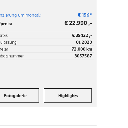
nzierung um monatl.:
€
196
*
€ 22.990 ,-
preis:
reis
€ 39.122 ,-
zulassung
01.2020
meter
72.000 km
ebotsnummer
3057587
Fotogalerie
Highlights