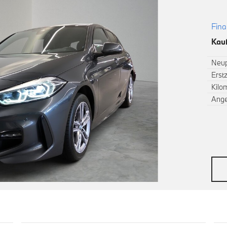
Fina
Kauf
Neup
Erst
Kilo
Ang