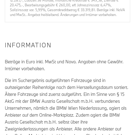
12.285,-, Laufzeit 36 Monate, monatliche Kreditrate € 349,58, Zielrate €
20.475,-, Bearbeitungsgebühr € 260,00, eff. Jahreszinssatz 6,47%,
Sollzinssatz var. 5,99%, Gesamtkreditbetrag € 33.319,81. Beträge inkl. NoVA
und MwSt.. Angebot freibleibend. Änderungen und Irrtümer vorbehalten.
INFORMATION
Beträge in Euro inkl. MwSt und Nova. Angaben ohne Gewähr.
Irrtümer vorbehalten.
Die im Suchergebnis aufgeführten Fahrzeuge sind in
aufsteigender Reihenfolge nach dem Herstellungsdatum sortiert.
Ältere Fahrzeuge sind zuerst aufgeführt. Ein im Sinne von § 15
AktG mit der BMW Austria Gesellschaft m.b.H. verbundenes
Unternehmen, nämlich die BMW Wien Niederlassung, agiert als
Anbieter auf dem Online-Marktplatz. Zudem agiert die BMW
Austria Gesellschaft m.b.H. selbst über ihre
Zweigniederlassungen als Anbieter. Alle andere Anbieter auf