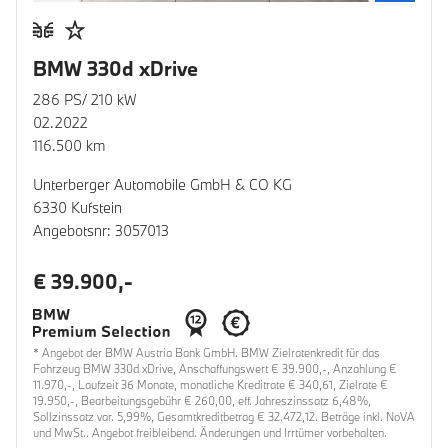
BMW 330d xDrive
286 PS/ 210 kW
02.2022
116.500 km
Unterberger Automobile GmbH & CO KG
6330 Kufstein
Angebotsnr: 3057013
€ 39.900,-
* Angebot der BMW Austria Bank GmbH. BMW Zielratenkredit für das
Fahrzeug BMW 330d xDrive, Anschaffungswert € 39.900,-, Anzahlung €
11.970,-, Laufzeit 36 Monate, monatliche Kreditrate € 340,61, Zielrate €
19.950,-, Bearbeitungsgebühr € 260,00, eff. Jahreszinssatz 6,48%,
Sollzinssatz var. 5,99%, Gesamtkreditbetrag € 32.472,12. Beträge inkl. NoVA
und MwSt.. Angebot freibleibend. Änderungen und Irrtümer vorbehalten.