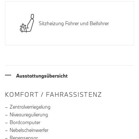
Sitzheizung Fahrer und Beifahrer
Ausstattungsübersicht
INFORMATIONEN ÜBER DIE AUSSTA
KOMFORT / FAHRASSISTENZ
Zentralverriegelung
Niveauregulierung
Bordcomputer
Nebelscheinwerfer
Regensensor