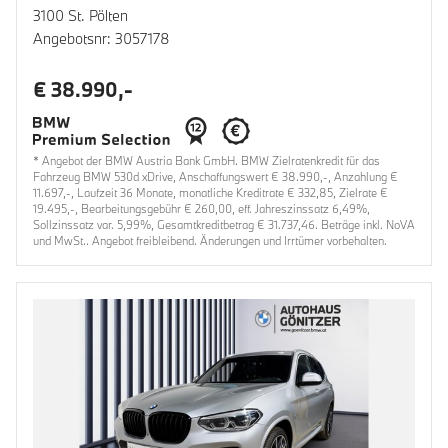
3100 St. Pölten
Angebotsnr: 3057178
€ 38.990,-
* Angebot der BMW Austria Bank GmbH. BMW Zielratenkredit für das
Fahrzeug BMW 530d xDrive, Anschaffungswert € 38.990,-, Anzahlung €
11.697,-, Laufzeit 36 Monate, monatliche Kreditrate € 332,85, Zielrate €
19.495,-, Bearbeitungsgebühr € 260,00, eff. Jahreszinssatz 6,49%,
Sollzinssatz var. 5,99%, Gesamtkreditbetrag € 31.737,46. Beträge inkl. NoVA
und MwSt.. Angebot freibleibend. Änderungen und Irrtümer vorbehalten.