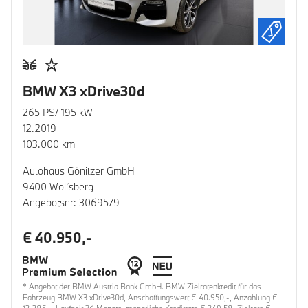
BMW X3 xDrive30d
265 PS/ 195 kW
12.2019
103.000 km
Autohaus Gönitzer GmbH
9400 Wolfsberg
Angebotsnr: 3069579
€ 40.950,-
* Angebot der BMW Austria Bank GmbH. BMW Zielratenkredit für das
Fahrzeug BMW X3 xDrive30d, Anschaffungswert € 40.950,-, Anzahlung €