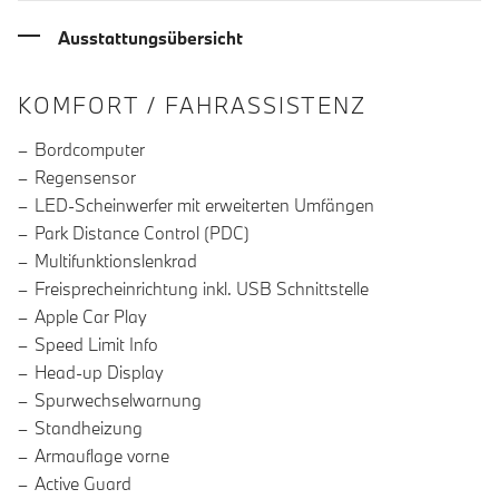
Ausstattungsübersicht
INFORMATIONEN ÜBER DIE AUSSTA
KOMFORT / FAHRASSISTENZ
Bordcomputer
Regensensor
LED-Scheinwerfer mit erweiterten Umfängen
Park Distance Control (PDC)
Multifunktionslenkrad
Freisprecheinrichtung inkl. USB Schnittstelle
Apple Car Play
Speed Limit Info
Head-up Display
Spurwechselwarnung
Standheizung
Armauflage vorne
Active Guard