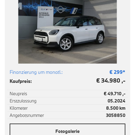
Finanzierung um monatl.:
€
299
*
€ 34.980 ,-
Kaufpreis:
Neupreis
€ 49.710 ,-
Erstzulassung
05.2024
Kilometer
8.500 km
Angebotsnummer
3058850
Fotogalerie