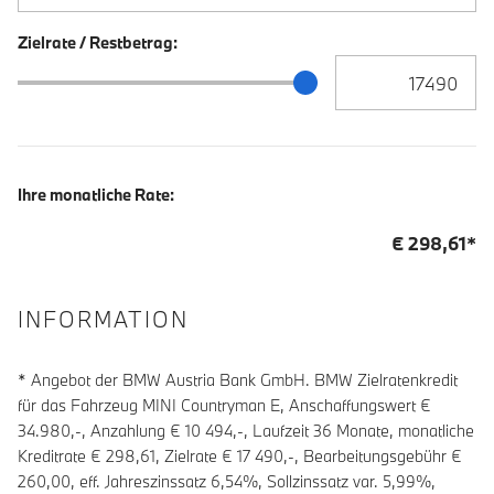
Zielrate / Restbetrag:
Zielrate / Restbetra
Zielrate / Restbetrag Schieberegler
Ihre monatliche Rate:
€
298,61
*
INFORMATION
* Angebot der BMW Austria Bank GmbH. BMW Zielratenkredit
für das Fahrzeug MINI Countryman E, Anschaffungswert €
34.980,-, Anzahlung €
10 494
,-, Laufzeit
36
Monate, monatliche
Kreditrate €
298,61
, Zielrate €
17 490
,-, Bearbeitungsgebühr €
260,00
, eff. Jahreszinssatz
6,54
%, Sollzinssatz var.
5,99
%,