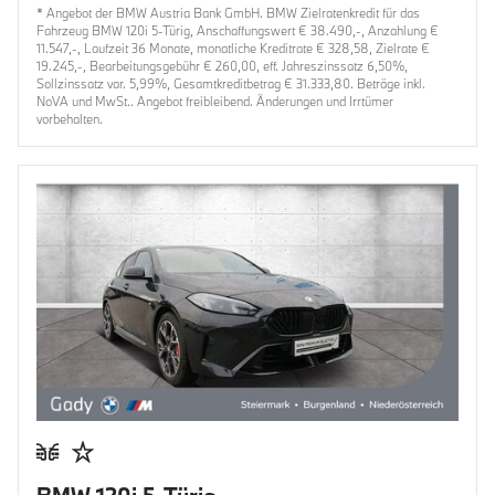
* Angebot der BMW Austria Bank GmbH. BMW Zielratenkredit für das
Fahrzeug BMW 120i 5-Türig, Anschaffungswert € 38.490,-, Anzahlung €
11.547,-, Laufzeit 36 Monate, monatliche Kreditrate € 328,58, Zielrate €
19.245,-, Bearbeitungsgebühr € 260,00, eff. Jahreszinssatz 6,50%,
Sollzinssatz var. 5,99%, Gesamtkreditbetrag € 31.333,80. Beträge inkl.
NoVA und MwSt.. Angebot freibleibend. Änderungen und Irrtümer
vorbehalten.