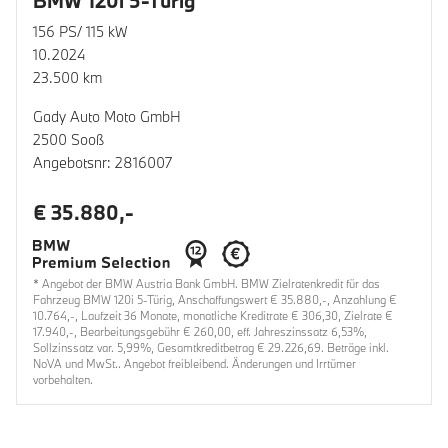
BMW 120i 5-Türig
156 PS/ 115 kW
10.2024
23.500 km
Gady Auto Moto GmbH
2500 Sooß
Angebotsnr: 2816007
€ 35.880,-
* Angebot der BMW Austria Bank GmbH. BMW Zielratenkredit für das
Fahrzeug BMW 120i 5-Türig, Anschaffungswert € 35.880,-, Anzahlung €
10.764,-, Laufzeit 36 Monate, monatliche Kreditrate € 306,30, Zielrate €
17.940,-, Bearbeitungsgebühr € 260,00, eff. Jahreszinssatz 6,53%,
Sollzinssatz var. 5,99%, Gesamtkreditbetrag € 29.226,69. Beträge inkl.
NoVA und MwSt.. Angebot freibleibend. Änderungen und Irrtümer
vorbehalten.