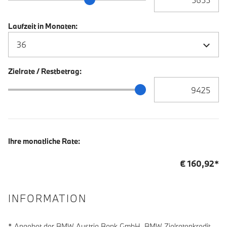
Laufzeit in Monaten:
Zielrate / Restbetrag:
Zielrate / Restbetra
Zielrate / Restbetrag Schieberegler
Ihre monatliche Rate:
€
160,92
*
INFORMATION
* Angebot der BMW Austria Bank GmbH. BMW Zielratenkredit