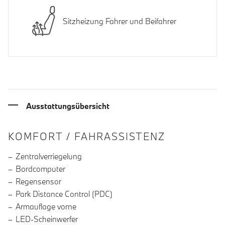
Sitzheizung Fahrer und Beifahrer
Ausstattungsübersicht
INFORMATIONEN ÜBER DIE AUSSTA
KOMFORT / FAHRASSISTENZ
Zentralverriegelung
Bordcomputer
Regensensor
Park Distance Control (PDC)
Armauflage vorne
LED-Scheinwerfer