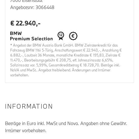
7000 Eisenstadt
Angebotsnr: 3066448
€ 22.940,-
* Angebot der BMW Austria Bank GmbH. BMW Zielratenkredit für das
Fahrzeug BMW 116i 5-Türig, Anschaffungswert € 22.940,-, Anzahlung €
6.882,-, Laufzeit 36 Monate, monatliche Kreditrate € 195,83, Zielrate €
11.470,-, Bearbeitungsgebühr € 208,75, eff. Jahreszinssatz 6,65%,
Sollzinssatz var. 5,99%, Gesamtkreditbetrag € 18.728,70. Beträge inkl.
NoVA und MwSt.. Angebot freibleibend. Änderungen und Irrtümer
vorbehalten.
INFORMATION
Beträge in Euro inkl. MwSt und Nova. Angaben ohne Gewähr.
Irrtümer vorbehalten.