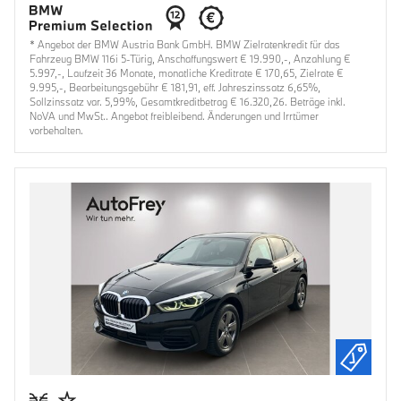
* Angebot der BMW Austria Bank GmbH. BMW Zielratenkredit für das
Fahrzeug BMW 116i 5-Türig, Anschaffungswert € 19.990,-, Anzahlung €
5.997,-, Laufzeit 36 Monate, monatliche Kreditrate € 170,65, Zielrate €
9.995,-, Bearbeitungsgebühr € 181,91, eff. Jahreszinssatz 6,65%,
Sollzinssatz var. 5,99%, Gesamtkreditbetrag € 16.320,26. Beträge inkl.
NoVA und MwSt.. Angebot freibleibend. Änderungen und Irrtümer
vorbehalten.