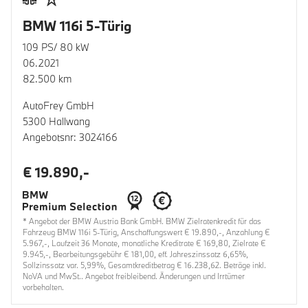
BMW 116i 5-Türig
109 PS/ 80 kW
06.2021
82.500 km
AutoFrey GmbH
5300 Hallwang
Angebotsnr: 3024166
€ 19.890,-
* Angebot der BMW Austria Bank GmbH. BMW Zielratenkredit für das
Fahrzeug BMW 116i 5-Türig, Anschaffungswert € 19.890,-, Anzahlung €
5.967,-, Laufzeit 36 Monate, monatliche Kreditrate € 169,80, Zielrate €
9.945,-, Bearbeitungsgebühr € 181,00, eff. Jahreszinssatz 6,65%,
Sollzinssatz var. 5,99%, Gesamtkreditbetrag € 16.238,62. Beträge inkl.
NoVA und MwSt.. Angebot freibleibend. Änderungen und Irrtümer
vorbehalten.