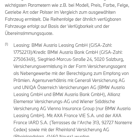
wichtigsten Parametern wie z.B. bei Modell, Preis, Farbe, Felge,
Getriebe Art oder Polster im Vergleich zum ausgewählten
Fahrzeug ermittelt. Die Reihenfolge der ähnlich verfügbaren
Fahrzeuge erfolgt auf Basis der Verfügbarkeit und der
Übereinstimmungsquote.
Leasing: BMW Austria Leasing GmbH (GISA-Zahl:
17752213)/Kredit: BMW Austria Bank GmbH (GISA-Zahl:
27506349), Siegfried-Marcus-Straße 24, 5020 Salzburg,
Versicherungsvermittlung in der Form Versicherungsagent
als Nebengewerbe mit der Berechtigung zum Empfang von
Prämien. Agenturverhältnis mit Generali Versicherung AG
und UNIQA Österreich Versicherungen AG (BMW Austria
Leasing GmbH und BMW Austria Bank GmbH), Allianz
Elementar Versicherungs-AG und Wiener Städtische
Versicherung AG Vienna Insurance Group (nur BMW Austria
Leasing GmbH). Mit AXA France VIE S.A. und der AXA
France IARD S.A. (Terrasses de I’Arche 313, 92727 Nanterre
Cedex) sowie mit der Rheinland Versicherung AG
(Rheinlandplatz, 41460 Neuss) wurden