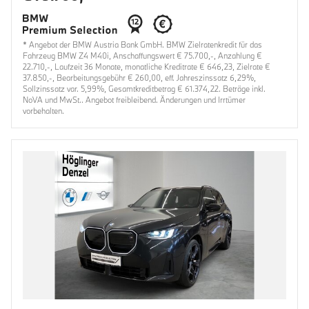
* Angebot der BMW Austria Bank GmbH. BMW Zielratenkredit für das
Fahrzeug BMW Z4 M40i, Anschaffungswert € 75.700,-, Anzahlung €
22.710,-, Laufzeit 36 Monate, monatliche Kreditrate € 646,23, Zielrate €
37.850,-, Bearbeitungsgebühr € 260,00, eff. Jahreszinssatz 6,29%,
Sollzinssatz var. 5,99%, Gesamtkreditbetrag € 61.374,22. Beträge inkl.
NoVA und MwSt.. Angebot freibleibend. Änderungen und Irrtümer
vorbehalten.