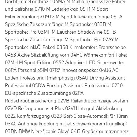
Dachhimmel anthrazit 04MA M Multifunktionssitze Fahrer
und Beifahrer 0710 M Lederlenkrad 09T1 M Sport
Exterieurumfänge 09T2 M Sport Interieurumfänge 09TA
Spezifische Zusatzumfänge M Sportpaket 033B M
Sportpaket Pro 03MF M Leuchten Shadowline 09TB
Spezifische Zusatzumfänge M Sportpaket Pro 07AY M
Sportpaket inkl.Ö-Paket! 0358 Klimakomfort-Frontscheibe
0453 Aktive Sitzbelüftung vorn 04HC Wärmekomfort Paket
07MH M Sport Edition 0552 Adaptiver LED-Scheinwerfer
06PA Personal eSIM 07R7 Innovationspaket 04U6 AC-
Laden Professional (mehrphasig) 05AU Driving Assistant
Professional 05DW Parking Assistant Professional 0230
EU-spezifische Zusatzumfänge 02PA
Radschraubensicherung 02VB Reifendruckanzeige system
02VD Reifenpannenset Plus 02VH Integral-Aktivlenkung
0322 Komfortzugang 0323 Soft-Close-Automatik für Türen
03AC Anhängerkupplung mit el. schwenkbarem Kugelkopf
03DN BMW Niere 'Iconic Glow' 0413 Gepäckraumtrennnetz