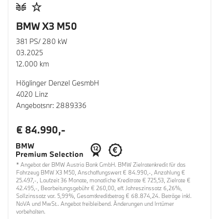
BMW X3 M50
381 PS/ 280 kW
03.2025
12.000 km
Höglinger Denzel GesmbH
4020 Linz
Angebotsnr: 2889336
€ 84.990,-
* Angebot der BMW Austria Bank GmbH. BMW Zielratenkredit für das
Fahrzeug BMW X3 M50, Anschaffungswert € 84.990,-, Anzahlung €
25.497,-, Laufzeit 36 Monate, monatliche Kreditrate € 725,53, Zielrate €
42.495,-, Bearbeitungsgebühr € 260,00, eff. Jahreszinssatz 6,26%,
Sollzinssatz var. 5,99%, Gesamtkreditbetrag € 68.874,24. Beträge inkl.
NoVA und MwSt.. Angebot freibleibend. Änderungen und Irrtümer
vorbehalten.