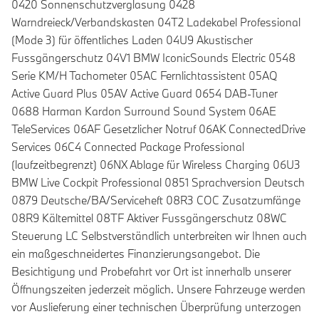
0420 Sonnenschutzverglasung 0428
Warndreieck/Verbandskasten 04T2 Ladekabel Professional
(Mode 3) für öffentliches Laden 04U9 Akustischer
Fussgängerschutz 04V1 BMW IconicSounds Electric 0548
Serie KM/H Tachometer 05AC Fernlichtassistent 05AQ
Active Guard Plus 05AV Active Guard 0654 DAB-Tuner
0688 Harman Kardon Surround Sound System 06AE
TeleServices 06AF Gesetzlicher Notruf 06AK ConnectedDrive
Services 06C4 Connected Package Professional
(laufzeitbegrenzt) 06NX Ablage für Wireless Charging 06U3
BMW Live Cockpit Professional 0851 Sprachversion Deutsch
0879 Deutsche/BA/Serviceheft 08R3 COC Zusatzumfänge
08R9 Kältemittel 08TF Aktiver Fussgängerschutz 08WC
Steuerung LC Selbstverständlich unterbreiten wir Ihnen auch
ein maßgeschneidertes Finanzierungsangebot. Die
Besichtigung und Probefahrt vor Ort ist innerhalb unserer
Öffnungszeiten jederzeit möglich. Unsere Fahrzeuge werden
vor Auslieferung einer technischen Überprüfung unterzogen