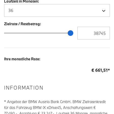
Laufzeit in Monaten:
Zielrate / Restbetrag:
Zielrate / Restbetra
Zielrate / Restbetrag Schieberegler
Ihre monatliche Rate:
€
661,51
*
INFORMATION
* Angebot der BMW Austria Bank GmbH. BMW Zielratenkredit
für das Fahrzeug BMW iX xDrive45, Anschaffungswert €
77.490,-, Anzahlung €
23 247
,-, Laufzeit
36
Monate, monatliche