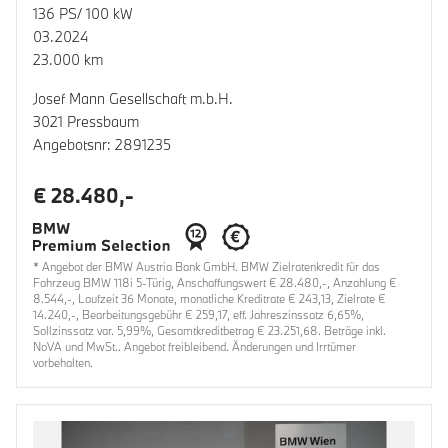
136 PS/ 100 kW
03.2024
23.000 km
Josef Mann Gesellschaft m.b.H.
3021 Pressbaum
Angebotsnr: 2891235
€ 28.480,-
* Angebot der BMW Austria Bank GmbH. BMW Zielratenkredit für das
Fahrzeug BMW 118i 5-Türig, Anschaffungswert € 28.480,-, Anzahlung €
8.544,-, Laufzeit 36 Monate, monatliche Kreditrate € 243,13, Zielrate €
14.240,-, Bearbeitungsgebühr € 259,17, eff. Jahreszinssatz 6,65%,
Sollzinssatz var. 5,99%, Gesamtkreditbetrag € 23.251,68. Beträge inkl.
NoVA und MwSt.. Angebot freibleibend. Änderungen und Irrtümer
vorbehalten.