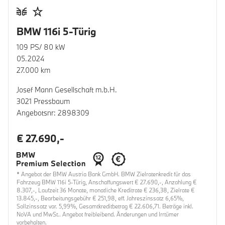
BMW 116i 5-Türig
109 PS/ 80 kW
05.2024
27.000 km
Josef Mann Gesellschaft m.b.H.
3021 Pressbaum
Angebotsnr: 2898309
€ 27.690,-
* Angebot der BMW Austria Bank GmbH. BMW Zielratenkredit für das
Fahrzeug BMW 116i 5-Türig, Anschaffungswert € 27.690,-, Anzahlung €
8.307,-, Laufzeit 36 Monate, monatliche Kreditrate € 236,38, Zielrate €
13.845,-, Bearbeitungsgebühr € 251,98, eff. Jahreszinssatz 6,65%,
Sollzinssatz var. 5,99%, Gesamtkreditbetrag € 22.606,71. Beträge inkl.
NoVA und MwSt.. Angebot freibleibend. Änderungen und Irrtümer
vorbehalten.