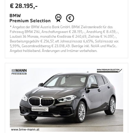
€ 28.195,-
* Angebot der BMW Austria Bank GmbH. BMW Zielratenkredit für das
Fahrzeug BMW 216i, Anschaffungswert € 28.195,-, Anzahlung € 8.459,-,
Laufzeit 36 Monate, monatliche Kreditrate € 240,69, Zielrate € 14.097,-,
Bearbeitungsgebühr € 256,57, eff. Jahreszinssatz 6,65%, Sollzinssatz var.
5,99%, Gesamtkreditbetrag € 23.018,49. Beträge inkl. NoVA und MwSt..
Angebot freibleibend. Änderungen und Irrtümer vorbehalten.