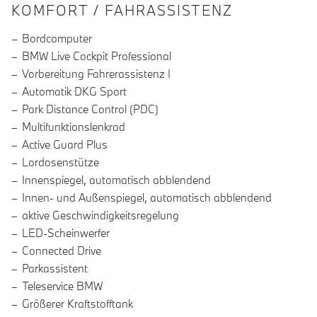
INFORMATIONEN ÜBER DIE AUSSTA
KOMFORT / FAHRASSISTENZ
Bordcomputer
BMW Live Cockpit Professional
Vorbereitung Fahrerassistenz I
Automatik DKG Sport
Park Distance Control (PDC)
Multifunktionslenkrad
Active Guard Plus
Lordosenstütze
Innenspiegel, automatisch abblendend
Innen- und Außenspiegel, automatisch abblendend
aktive Geschwindigkeitsregelung
LED-Scheinwerfer
Connected Drive
Parkassistent
Teleservice BMW
Größerer Kraftstofftank