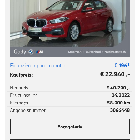
Finanzierung um monatl.:
€
196
*
€ 22.940 ,-
Kaufpreis:
Neupreis
€ 40.200 ,-
Erstzulassung
04.2022
Kilometer
58.000 km
Angebotsnummer
3066448
Fotogalerie