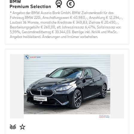
* Angebot der BMW Austria Bank GmbH. BMW Zielratenkredit für das
Fahrzeug BMW 220i, Anschaffungswert € 40.980,-, Anzahlung € 12.294,-,
Laufzeit 36 Monate, monatliche Kreditrate € 349,83, Zielrate € 20.490,-,
Bearbeitungsgebühr € 260,00, eff. Jahreszinssatz 6,47%, Sollzinssatz var.
5,99%, Gesamtkreditbetrag € 33.344,03. Beträge inkl. NoVA und MwSt..
Angebot freibleibend. Änderungen und Irrtümer vorbehalten.