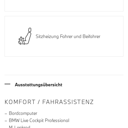
Sitzheizung Fahrer und Beifahrer
Ausstattungsübersicht
INFORMATIONEN ÜBER DIE AUSSTA
KOMFORT / FAHRASSISTENZ
Bordcomputer
BMW Live Cockpit Professional
M-Lenkrad