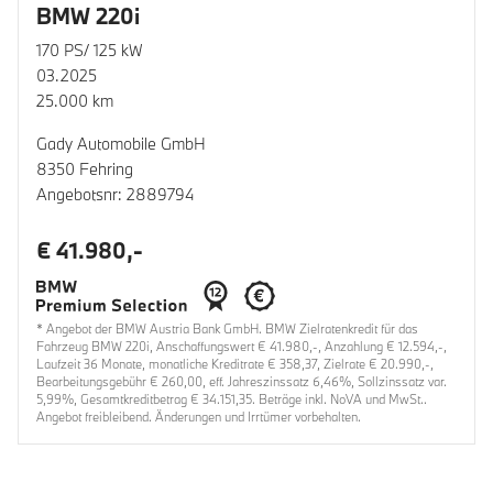
BMW 220i
170 PS/ 125 kW
03.2025
25.000 km
Gady Automobile GmbH
8350 Fehring
Angebotsnr: 2889794
€ 41.980,-
* Angebot der BMW Austria Bank GmbH. BMW Zielratenkredit für das
Fahrzeug BMW 220i, Anschaffungswert € 41.980,-, Anzahlung € 12.594,-,
Laufzeit 36 Monate, monatliche Kreditrate € 358,37, Zielrate € 20.990,-,
Bearbeitungsgebühr € 260,00, eff. Jahreszinssatz 6,46%, Sollzinssatz var.
5,99%, Gesamtkreditbetrag € 34.151,35. Beträge inkl. NoVA und MwSt..
Angebot freibleibend. Änderungen und Irrtümer vorbehalten.