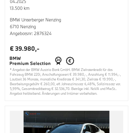
04.2025
13.500 km
BMW Unterberger Nenzing
6710 Nenzing
Angebotsnr: 2876324
€ 39.980,-
* Angebot der BMW Austria Bank GmbH. BMW Zielratenkredit für das
Fahrzeug BMW 220i, Anschaffungswert € 39.980,-, Anzahlung € 11.994,-,
Laufzeit 36 Monate, monatliche Kreditrate € 341,30, Zielrate € 19.990,-,
Bearbeitungsgebühr € 260,00, eff. Jahreszinssatz 6,48%, Sollzinssatz var.
5,99%, Gesamtkreditbetrag € 32.536,70. Beträge inkl. NoVA und MwSt..
Angebot freibleibend. Änderungen und Irrtümer vorbehalten.