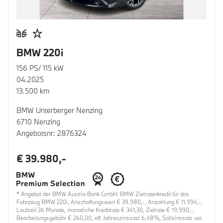
BMW 220i
156 PS/ 115 kW
04.2025
13.500 km
BMW Unterberger Nenzing
6710 Nenzing
Angebotsnr: 2876324
€ 39.980,-
* Angebot der BMW Austria Bank GmbH. BMW Zielratenkredit für das
Fahrzeug BMW 220i, Anschaffungswert € 39.980,-, Anzahlung € 11.994,-,
Laufzeit 36 Monate, monatliche Kreditrate € 341,30, Zielrate € 19.990,-,
Bearbeitungsgebühr € 260,00, eff. Jahreszinssatz 6,48%, Sollzinssatz var.