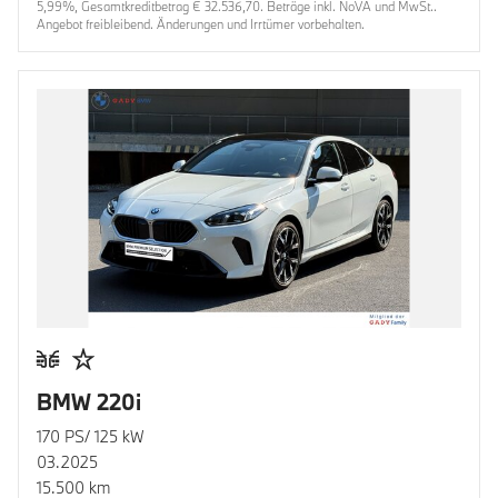
5,99%, Gesamtkreditbetrag € 32.536,70. Beträge inkl. NoVA und MwSt..
Angebot freibleibend. Änderungen und Irrtümer vorbehalten.
BMW 220i
170 PS/ 125 kW
03.2025
15.500 km