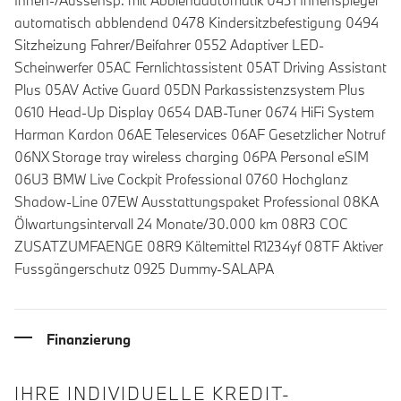
Innen-/Aussensp. mit Abblendautomatik 0431 Innenspiegel
automatisch abblendend 0478 Kindersitzbefestigung 0494
Sitzheizung Fahrer/Beifahrer 0552 Adaptiver LED-
Scheinwerfer 05AC Fernlichtassistent 05AT Driving Assistant
Plus 05AV Active Guard 05DN Parkassistenzsystem Plus
0610 Head-Up Display 0654 DAB-Tuner 0674 HiFi System
Harman Kardon 06AE Teleservices 06AF Gesetzlicher Notruf
06NX Storage tray wireless charging 06PA Personal eSIM
06U3 BMW Live Cockpit Professional 0760 Hochglanz
Shadow-Line 07EW Ausstattungspaket Professional 08KA
Ölwartungsintervall 24 Monate/30.000 km 08R3 COC
ZUSATZUMFAENGE 08R9 Kältemittel R1234yf 08TF Aktiver
Fussgängerschutz 0925 Dummy-SALAPA
Finanzierung
IHRE INDIVIDUELLE KREDIT-