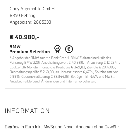
Gady Automobile GmbH
8350 Fehring
Angebotsnr: 2885333
€ 40.980,-
* Angebot der BMW Austria Bank GmbH. BMW Zielratenkredit für das
Fahrzeug BMW 220i, Anschaffungswert € 40.980,-, Anzahlung € 12.294,-,
Laufzeit 36 Monate, monatliche Kreditrate € 349,83, Zielrate € 20.490,-,
Bearbeitungsgebühr € 260,00, eff. Jahreszinssatz 6,47%, Sollzinssatz var.
5,99%, Gesamtkreditbetrag € 33.344,03. Beträge inkl. NoVA und MwSt..
Angebot freibleibend. Änderungen und Irrtümer vorbehalten.
INFORMATION
Beträge in Euro inkl. MwSt und Nova. Angaben ohne Gewähr.