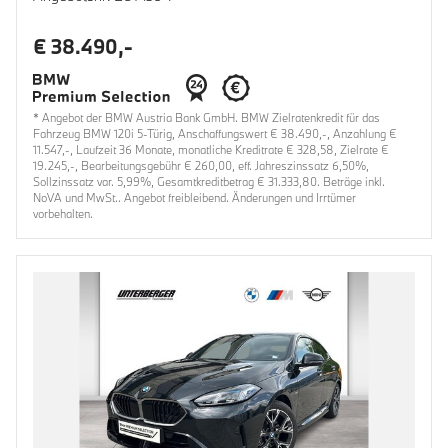
€ 38.490,-
* Angebot der BMW Austria Bank GmbH. BMW Zielratenkredit für das
Fahrzeug BMW 120i 5-Türig, Anschaffungswert € 38.490,-, Anzahlung €
11.547,-, Laufzeit 36 Monate, monatliche Kreditrate € 328,58, Zielrate €
19.245,-, Bearbeitungsgebühr € 260,00, eff. Jahreszinssatz 6,50%,
Sollzinssatz var. 5,99%, Gesamtkreditbetrag € 31.333,80. Beträge inkl.
NoVA und MwSt.. Angebot freibleibend. Änderungen und Irrtümer
vorbehalten.