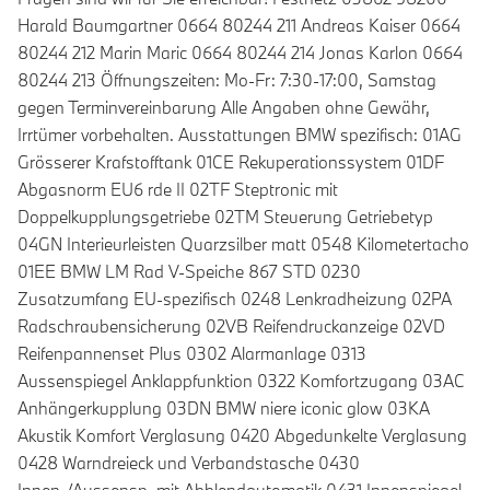
Harald Baumgartner 0664 80244 211 Andreas Kaiser 0664
80244 212 Marin Maric 0664 80244 214 Jonas Karlon 0664
80244 213 Öffnungszeiten: Mo-Fr: 7:30-17:00, Samstag
gegen Terminvereinbarung Alle Angaben ohne Gewähr,
Irrtümer vorbehalten. Ausstattungen BMW spezifisch: 01AG
Grösserer Krafstofftank 01CE Rekuperationssystem 01DF
Abgasnorm EU6 rde II 02TF Steptronic mit
Doppelkupplungsgetriebe 02TM Steuerung Getriebetyp
04GN Interieurleisten Quarzsilber matt 0548 Kilometertacho
01EE BMW LM Rad V-Speiche 867 STD 0230
Zusatzumfang EU-spezifisch 0248 Lenkradheizung 02PA
Radschraubensicherung 02VB Reifendruckanzeige 02VD
Reifenpannenset Plus 0302 Alarmanlage 0313
Aussenspiegel Anklappfunktion 0322 Komfortzugang 03AC
Anhängerkupplung 03DN BMW niere iconic glow 03KA
Akustik Komfort Verglasung 0420 Abgedunkelte Verglasung
0428 Warndreieck und Verbandstasche 0430