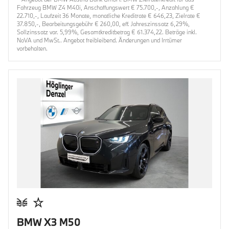
Fahrzeug BMW Z4 M40i, Anschaffungswert € 75.700,-, Anzahlung €
22.710,-, Laufzeit 36 Monate, monatliche Kreditrate € 646,23, Zielrate €
37.850,-, Bearbeitungsgebühr € 260,00, eff. Jahreszinssatz 6,29%,
Sollzinssatz var. 5,99%, Gesamtkreditbetrag € 61.374,22. Beträge inkl.
NoVA und MwSt.. Angebot freibleibend. Änderungen und Irrtümer
vorbehalten.
BMW X3 M50