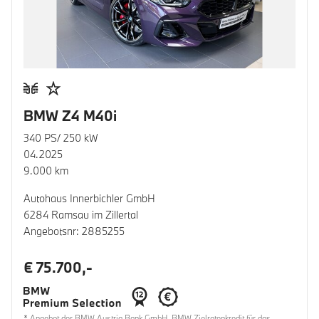
BMW Z4 M40i
340 PS/ 250 kW
04.2025
9.000 km
Autohaus Innerbichler GmbH
6284 Ramsau im Zillertal
Angebotsnr: 2885255
€ 75.700,-
* Angebot der BMW Austria Bank GmbH. BMW Zielratenkredit für das