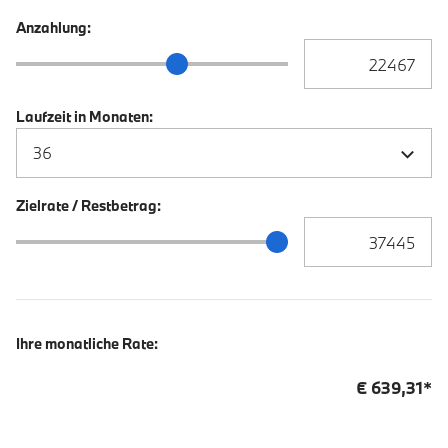
Anzahlung:
Anzahlung Eingabe
Anzahlung Schieberegler
Laufzeit in Monaten:
Zielrate / Restbetrag:
Zielrate / Restbetra
Zielrate / Restbetrag Schieberegler
Ihre monatliche Rate:
€
639,31
*