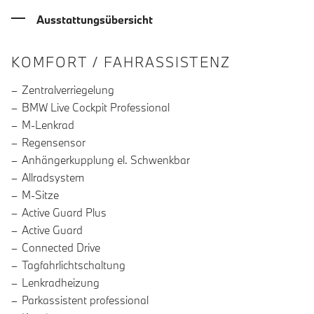
Ausstattungsübersicht
INFORMATIONEN ÜBER DIE AUSSTA
KOMFORT / FAHRASSISTENZ
Zentralverriegelung
BMW Live Cockpit Professional
M-Lenkrad
Regensensor
Anhängerkupplung el. Schwenkbar
Allradsystem
M-Sitze
Active Guard Plus
Active Guard
Connected Drive
Tagfahrlichtschaltung
Lenkradheizung
Parkassistent professional