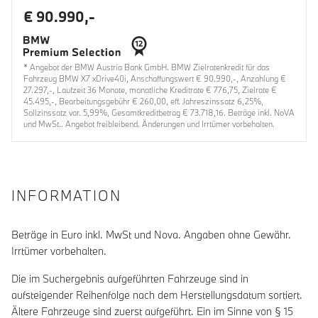
€ 90.990,-
* Angebot der BMW Austria Bank GmbH. BMW Zielratenkredit für das
Fahrzeug BMW X7 xDrive40i, Anschaffungswert € 90.990,-, Anzahlung €
27.297,-, Laufzeit 36 Monate, monatliche Kreditrate € 776,75, Zielrate €
45.495,-, Bearbeitungsgebühr € 260,00, eff. Jahreszinssatz 6,25%,
Sollzinssatz var. 5,99%, Gesamtkreditbetrag € 73.718,16. Beträge inkl. NoVA
und MwSt.. Angebot freibleibend. Änderungen und Irrtümer vorbehalten.
INFORMATION
Beträge in Euro inkl. MwSt und Nova. Angaben ohne Gewähr.
Irrtümer vorbehalten.
Die im Suchergebnis aufgeführten Fahrzeuge sind in
aufsteigender Reihenfolge nach dem Herstellungsdatum sortiert.
Ältere Fahrzeuge sind zuerst aufgeführt. Ein im Sinne von § 15