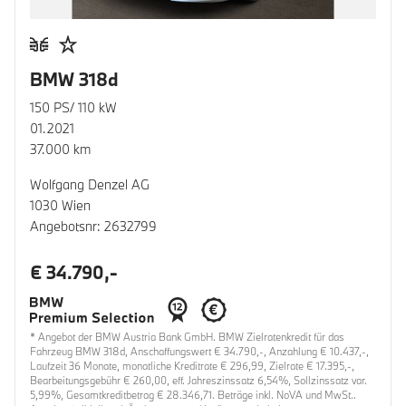
BMW 318d
150 PS/ 110 kW
01.2021
37.000 km
Wolfgang Denzel AG
1030 Wien
Angebotsnr: 2632799
€ 34.790,-
* Angebot der BMW Austria Bank GmbH. BMW Zielratenkredit für das
Fahrzeug BMW 318d, Anschaffungswert € 34.790,-, Anzahlung € 10.437,-,
Laufzeit 36 Monate, monatliche Kreditrate € 296,99, Zielrate € 17.395,-,
Bearbeitungsgebühr € 260,00, eff. Jahreszinssatz 6,54%, Sollzinssatz var.
5,99%, Gesamtkreditbetrag € 28.346,71. Beträge inkl. NoVA und MwSt..