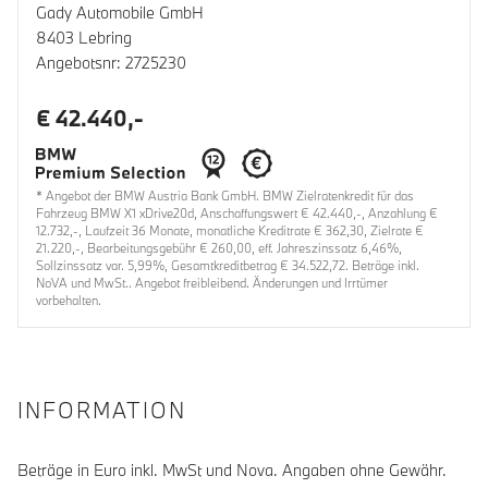
Gady Automobile GmbH
8403 Lebring
Angebotsnr: 2725230
€ 42.440,-
* Angebot der BMW Austria Bank GmbH. BMW Zielratenkredit für das
Fahrzeug BMW X1 xDrive20d, Anschaffungswert € 42.440,-, Anzahlung €
12.732,-, Laufzeit 36 Monate, monatliche Kreditrate € 362,30, Zielrate €
21.220,-, Bearbeitungsgebühr € 260,00, eff. Jahreszinssatz 6,46%,
Sollzinssatz var. 5,99%, Gesamtkreditbetrag € 34.522,72. Beträge inkl.
NoVA und MwSt.. Angebot freibleibend. Änderungen und Irrtümer
vorbehalten.
INFORMATION
Beträge in Euro inkl. MwSt und Nova. Angaben ohne Gewähr.