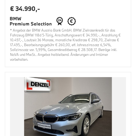
€ 34.990,-
* Angebot der BMW Austria Bank GmbH. BMW Zielratenkredit für das
Fahrzeug BMW 118d 5-Türig, Anschaffungswert € 34.990,-, Anzahlung €
10.497,-, Laufzeit 36 Monate, monatliche Kreditrate € 298,70, Zielrate €
17.495,-, Bearbeitungsgebühr € 260,00, eff. Jahreszinssatz 6,54%,
Sollzinssatz var. 5,99%, Gesamtkreditbetrag € 28.508,17. Beträge inkl.
NoVA und MwSt.. Angebot freibleibend. Änderungen und Irrtümer
vorbehalten.