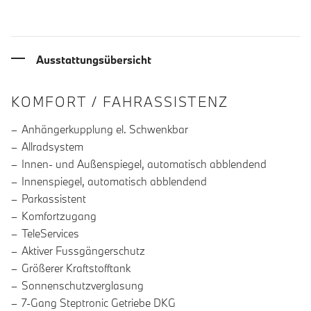
Ausstattungsübersicht
INFORMATIONEN ÜBER DIE AUSSTA
KOMFORT / FAHRASSISTENZ
Anhängerkupplung el. Schwenkbar
Allradsystem
Innen- und Außenspiegel, automatisch abblendend
Innenspiegel, automatisch abblendend
Parkassistent
Komfortzugang
TeleServices
Aktiver Fussgängerschutz
Größerer Kraftstofftank
Sonnenschutzverglasung
7-Gang Steptronic Getriebe DKG