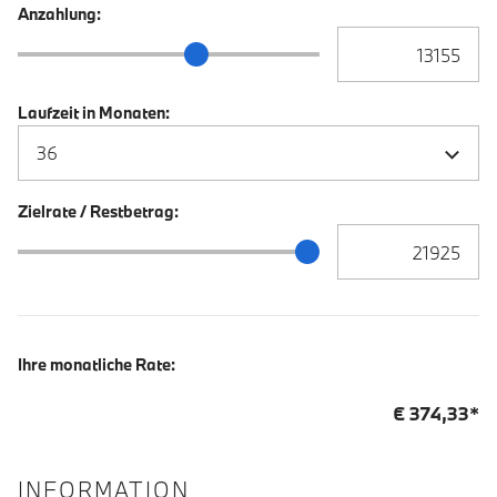
Anzahlung:
Anzahlung Eingabe
Anzahlung Schieberegler
Laufzeit in Monaten:
Zielrate / Restbetrag:
Zielrate / Restbetra
Zielrate / Restbetrag Schieberegler
Ihre monatliche Rate:
€
374,33
*
INFORMATION