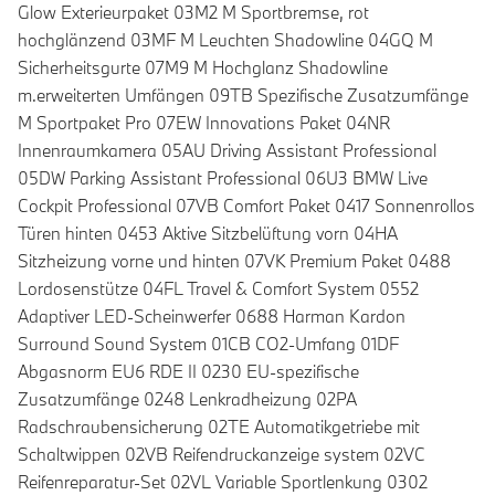
Glow Exterieurpaket 03M2 M Sportbremse, rot
hochglänzend 03MF M Leuchten Shadowline 04GQ M
Sicherheitsgurte 07M9 M Hochglanz Shadowline
m.erweiterten Umfängen 09TB Spezifische Zusatzumfänge
M Sportpaket Pro 07EW Innovations Paket 04NR
Innenraumkamera 05AU Driving Assistant Professional
05DW Parking Assistant Professional 06U3 BMW Live
Cockpit Professional 07VB Comfort Paket 0417 Sonnenrollos
Türen hinten 0453 Aktive Sitzbelüftung vorn 04HA
Sitzheizung vorne und hinten 07VK Premium Paket 0488
Lordosenstütze 04FL Travel & Comfort System 0552
Adaptiver LED-Scheinwerfer 0688 Harman Kardon
Surround Sound System 01CB CO2-Umfang 01DF
Abgasnorm EU6 RDE II 0230 EU-spezifische
Zusatzumfänge 0248 Lenkradheizung 02PA
Radschraubensicherung 02TE Automatikgetriebe mit
Schaltwippen 02VB Reifendruckanzeige system 02VC
Reifenreparatur-Set 02VL Variable Sportlenkung 0302