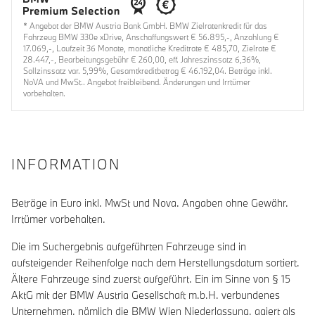
* Angebot der BMW Austria Bank GmbH. BMW Zielratenkredit für das
Fahrzeug BMW 330e xDrive, Anschaffungswert € 56.895,-, Anzahlung €
17.069,-, Laufzeit 36 Monate, monatliche Kreditrate € 485,70, Zielrate €
28.447,-, Bearbeitungsgebühr € 260,00, eff. Jahreszinssatz 6,36%,
Sollzinssatz var. 5,99%, Gesamtkreditbetrag € 46.192,04. Beträge inkl.
NoVA und MwSt.. Angebot freibleibend. Änderungen und Irrtümer
vorbehalten.
INFORMATION
Beträge in Euro inkl. MwSt und Nova. Angaben ohne Gewähr.
Irrtümer vorbehalten.
Die im Suchergebnis aufgeführten Fahrzeuge sind in
aufsteigender Reihenfolge nach dem Herstellungsdatum sortiert.
Ältere Fahrzeuge sind zuerst aufgeführt. Ein im Sinne von § 15
AktG mit der BMW Austria Gesellschaft m.b.H. verbundenes
Unternehmen, nämlich die BMW Wien Niederlassung, agiert als