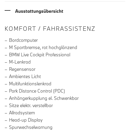
Ausstattungsübersicht
INFORMATIONEN ÜBER DIE AUSSTA
KOMFORT / FAHRASSISTENZ
Bordcomputer
M Sportbremse, rot hochglänzend
BMW Live Cockpit Professional
M-Lenkrad
Regensensor
Ambientes Licht
Multifunktionslenkrad
Park Distance Control (PDC)
Anhängerkupplung el. Schwenkbar
Sitze elektr. verstellbar
Allradsystem
Head-up Display
Spurwechselwarnung