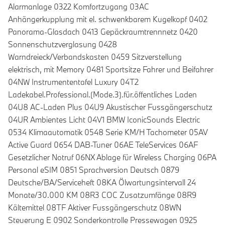
Alarmanlage 0322 Komfortzugang 03AC
Anhängerkupplung mit el. schwenkbarem Kugelkopf 0402
Panorama-Glasdach 0413 Gepäckraumtrennnetz 0420
Sonnenschutzverglasung 0428
Warndreieck/Verbandskasten 0459 Sitzverstellung
elektrisch, mit Memory 0481 Sportsitze Fahrer und Beifahrer
04NW Instrumententafel Luxury 04T2
Ladekabel.Professional.(Mode.3).für.öffentliches Laden
04U8 AC-Laden Plus 04U9 Akustischer Fussgängerschutz
04UR Ambientes Licht 04V1 BMW IconicSounds Electric
0534 Klimaautomatik 0548 Serie KM/H Tachometer 05AV
Active Guard 0654 DAB-Tuner 06AE TeleServices 06AF
Gesetzlicher Notruf 06NX Ablage für Wireless Charging 06PA
Personal eSIM 0851 Sprachversion Deutsch 0879
Deutsche/BA/Serviceheft 08KA Ölwartungsintervall 24
Monate/30.000 KM 08R3 COC Zusatzumfänge 08R9
Kältemittel 08TF Aktiver Fussgängerschutz 08WN
Steuerung E 0902 Sonderkontrolle Pressewagen 0925