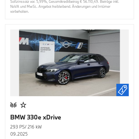
Sollzinssatz var. 5,99%, Gesamtkreditbetrag € 56.110,49. Beträge inkl.
NoVA und MwSt.. Angebot freibleibend. Änderungen und Irrtümer
vorbehalten.
BMW 330e xDrive
293 PS/ 216 kW
09.2025