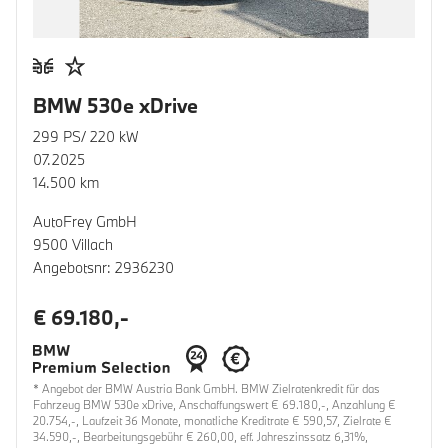
BMW 530e xDrive
299 PS/ 220 kW
07.2025
14.500 km
AutoFrey GmbH
9500 Villach
Angebotsnr: 2936230
€ 69.180,-
* Angebot der BMW Austria Bank GmbH. BMW Zielratenkredit für das
Fahrzeug BMW 530e xDrive, Anschaffungswert € 69.180,-, Anzahlung €
20.754,-, Laufzeit 36 Monate, monatliche Kreditrate € 590,57, Zielrate €
34.590,-, Bearbeitungsgebühr € 260,00, eff. Jahreszinssatz 6,31%,