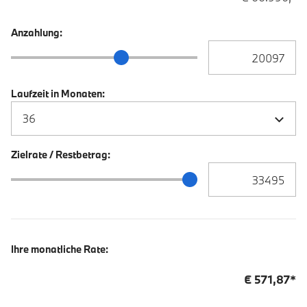
Anzahlung:
Anzahlung Eingabe
Anzahlung Schieberegler
Laufzeit in Monaten:
Zielrate / Restbetrag:
Zielrate / Restbetra
Zielrate / Restbetrag Schieberegler
Ihre monatliche Rate:
€
571,87
*