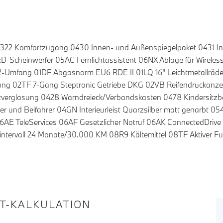
322 Komfortzugang 0430 Innen- und Außenspiegelpaket 0431 In
D-Scheinwerfer 05AC Fernlichtassistent 06NX Ablage für Wireles
O2-Umfang 01DF Abgasnorm EU6 RDE II 01LQ 16" Leichtmetallräde
g 02TF 7-Gang Steptronic Getriebe DKG 02VB Reifendruckanzei
zverglasung 0428 Warndreieck/Verbandskasten 0478 Kindersitzbefe
er und Beifahrer 04GN Interieurleist Quarzsilber matt genarbt 
AE TeleServices 06AF Gesetzlicher Notruf 06AK ConnectedDrive
intervall 24 Monate/30.000 KM 08R9 Kältemittel 08TF Aktiver
IT-KALKULATION