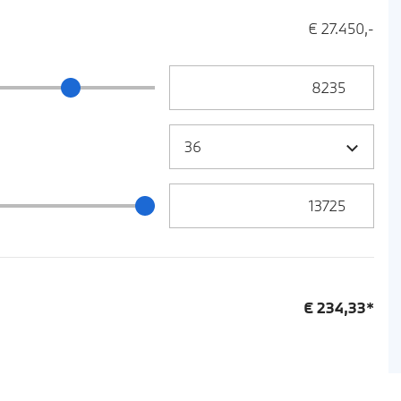
€ 27.450,-
Anzahlung Eingabe
ng Schieberegler
Zielrate / Restbetrag Eingabe
 / Restbetrag Schieberegler
€
234,33
*