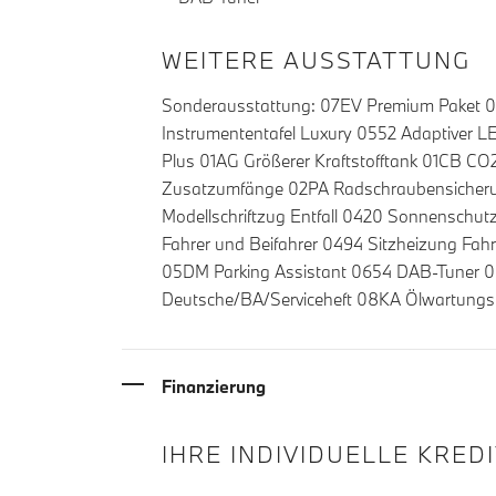
WEITERE AUSSTATTUNG
Sonderausstattung: 07EV Premium Paket 0
Instrumententafel Luxury 0552 Adaptiver LE
Plus 01AG Größerer Kraftstofftank 01CB C
Zusatzumfänge 02PA Radschraubensicherun
Modellschriftzug Entfall 0420 Sonnenschut
Fahrer und Beifahrer 0494 Sitzheizung Fahr
05DM Parking Assistant 0654 DAB-Tuner 06
Deutsche/BA/Serviceheft 08KA Ölwartungs
Finanzierung
IHRE INDIVIDUELLE KRED