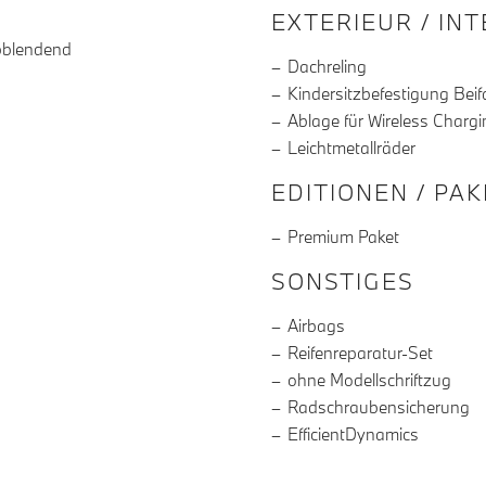
EXTERIEUR / IN
bblendend
Dachreling
Kindersitzbefestigung Beif
Ablage für Wireless Chargi
Leichtmetallräder
EDITIONEN / PA
Premium Paket
SONSTIGES
Airbags
Reifenreparatur-Set
ohne Modellschriftzug
Radschraubensicherung
EfficientDynamics