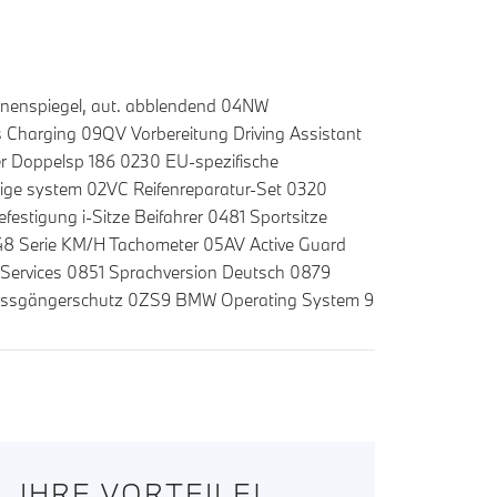
nenspiegel, aut. abblendend 04NW
s Charging 09QV Vorbereitung Driving Assistant
r Doppelsp 186 0230 EU-spezifische
ge system 02VC Reifenreparatur-Set 0320
stigung i-Sitze Beifahrer 0481 Sportsitze
0548 Serie KM/H Tachometer 05AV Active Guard
 Services 0851 Sprachversion Deutsch 0879
 Fussgängerschutz 0ZS9 BMW Operating System 9
IHRE VORTEILE!