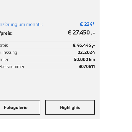
nzierung um monatl.:
€
234
*
€ 27.450 ,-
preis:
reis
€ 46.446 ,-
zulassung
02.2024
meter
50.000 km
ebotsnummer
3070611
Fotogalerie
Highlights