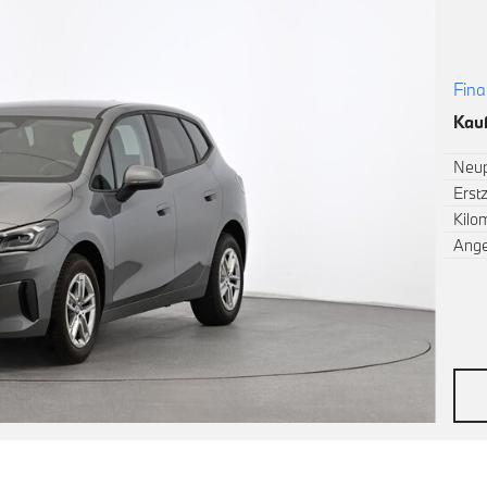
Fina
Kauf
Neup
Erst
Kilo
Ang