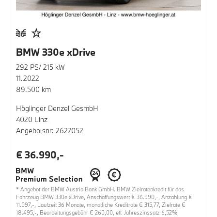
BMW 330e xDrive
292 PS/ 215 kW
11.2022
89.500 km
Höglinger Denzel GesmbH
4020 Linz
Angebotsnr: 2627052
€ 36.990,-
* Angebot der BMW Austria Bank GmbH. BMW Zielratenkredit für das
Fahrzeug BMW 330e xDrive, Anschaffungswert € 36.990,-, Anzahlung €
11.097,-, Laufzeit 36 Monate, monatliche Kreditrate € 315,77, Zielrate €
18.495,-, Bearbeitungsgebühr € 260,00, eff. Jahreszinssatz 6,52%,