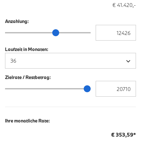
€ 41.420,-
Anzahlung:
Anzahlung Eingabe
Anzahlung Schieberegler
Laufzeit in Monaten:
Zielrate / Restbetrag:
Zielrate / Restbetra
Zielrate / Restbetrag Schieberegler
Ihre monatliche Rate:
€
353,59
*