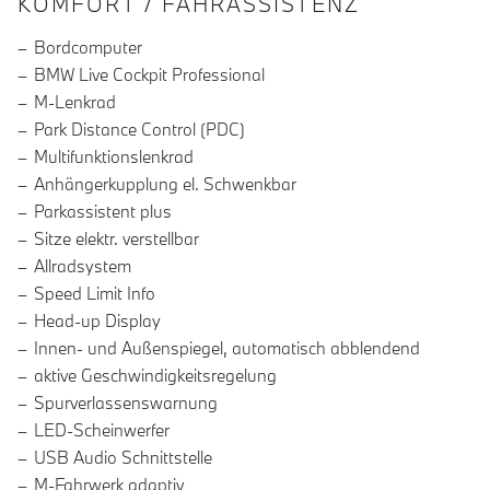
INFORMATIONEN ÜBER DIE AUSSTA
KOMFORT / FAHRASSISTENZ
Bordcomputer
BMW Live Cockpit Professional
M-Lenkrad
Park Distance Control (PDC)
Multifunktionslenkrad
Anhängerkupplung el. Schwenkbar
Parkassistent plus
Sitze elektr. verstellbar
Allradsystem
Speed Limit Info
Head-up Display
Innen- und Außenspiegel, automatisch abblendend
aktive Geschwindigkeitsregelung
Spurverlassenswarnung
LED-Scheinwerfer
USB Audio Schnittstelle
M-Fahrwerk adaptiv