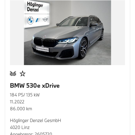
BMW 530e xDrive
184 PS/ 135 kW
11.2022
86.000 km
Höglinger Denzel GesmbH
4020 Linz
Angebotsnr: 2605720