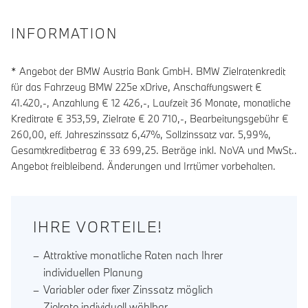
INFORMATION
* Angebot der BMW Austria Bank GmbH. BMW Zielratenkredit
für das Fahrzeug BMW 225e xDrive, Anschaffungswert €
41.420,-, Anzahlung €
12 426
,-, Laufzeit
36
Monate, monatliche
Kreditrate €
353,59
, Zielrate €
20 710
,-, Bearbeitungsgebühr €
260,00
, eff. Jahreszinssatz
6,47
%, Sollzinssatz var.
5,99
%,
Gesamtkreditbetrag €
33 699,25
. Beträge inkl. NoVA und MwSt..
Angebot freibleibend. Änderungen und Irrtümer vorbehalten.
IHRE VORTEILE!
Attraktive monatliche Raten nach Ihrer
individuellen Planung
Variabler oder fixer Zinssatz möglich
Zielrate individuell wählbar