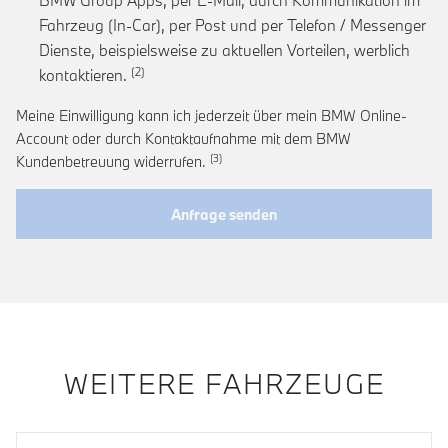
BMW Group Apps, per E-Mail, durch Kommunikation im
Fahrzeug (In-Car), per Post und per Telefon / Messenger
Dienste, beispielsweise zu aktuellen Vorteilen, werblich
Link zur Fußnote: Einwilligung zur personalis
kontaktieren.
Meine Einwilligung kann ich jederzeit über mein BMW Online-
Account oder durch Kontaktaufnahme mit dem BMW
Link zur Fußnote: Widerruf der Einwi
Kundenbetreuung widerrufen.
Anfrage senden
WEITERE FAHRZEUGE