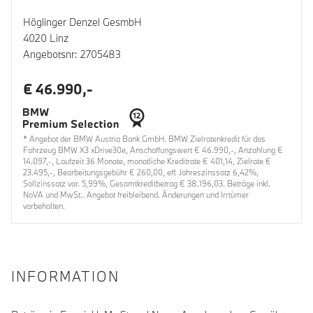
Höglinger Denzel GesmbH
4020 Linz
Angebotsnr: 2705483
€ 46.990,-
* Angebot der BMW Austria Bank GmbH. BMW Zielratenkredit für das
Fahrzeug BMW X3 xDrive30e, Anschaffungswert € 46.990,-, Anzahlung €
14.097,-, Laufzeit 36 Monate, monatliche Kreditrate € 401,14, Zielrate €
23.495,-, Bearbeitungsgebühr € 260,00, eff. Jahreszinssatz 6,42%,
Sollzinssatz var. 5,99%, Gesamtkreditbetrag € 38.196,03. Beträge inkl.
NoVA und MwSt.. Angebot freibleibend. Änderungen und Irrtümer
vorbehalten.
INFORMATION