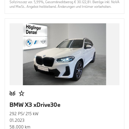
Sollzinssatz var. 5,99%, Gesamtkreditbetrag € 30.122,81. Beträge inkl. NoVA
und MwSt.. Angebot freibleibend. Änderungen und Irrtümer vorbehalten.
BMW X3 xDrive30e
292 PS/ 215 kW
01.2023
58.000 km