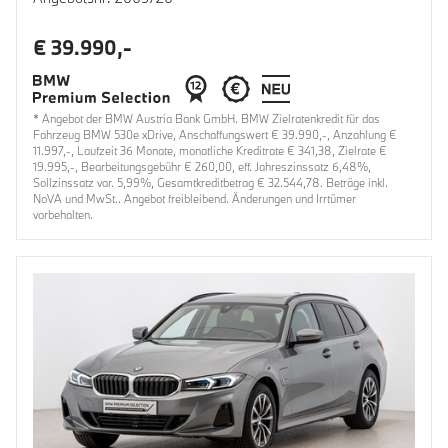
€ 39.990,-
* Angebot der BMW Austria Bank GmbH. BMW Zielratenkredit für das
Fahrzeug BMW 530e xDrive, Anschaffungswert € 39.990,-, Anzahlung €
11.997,-, Laufzeit 36 Monate, monatliche Kreditrate € 341,38, Zielrate €
19.995,-, Bearbeitungsgebühr € 260,00, eff. Jahreszinssatz 6,48%,
Sollzinssatz var. 5,99%, Gesamtkreditbetrag € 32.544,78. Beträge inkl.
NoVA und MwSt.. Angebot freibleibend. Änderungen und Irrtümer
vorbehalten.