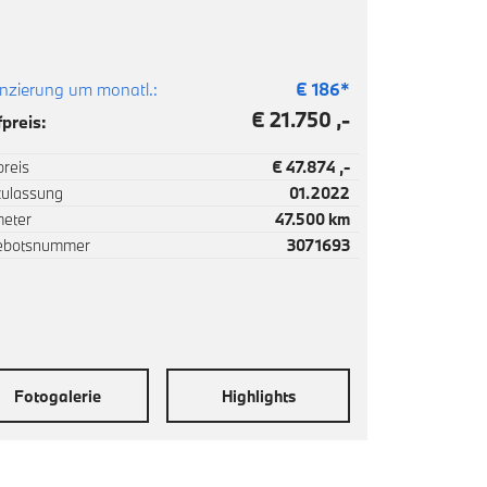
nzierung um monatl.:
€
186
*
€ 21.750 ,-
preis:
reis
€ 47.874 ,-
zulassung
01.2022
meter
47.500 km
ebotsnummer
3071693
Fotogalerie
Highlights