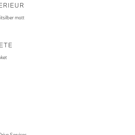
TERIEUR
tsilber matt
KETE
aket
rive Services