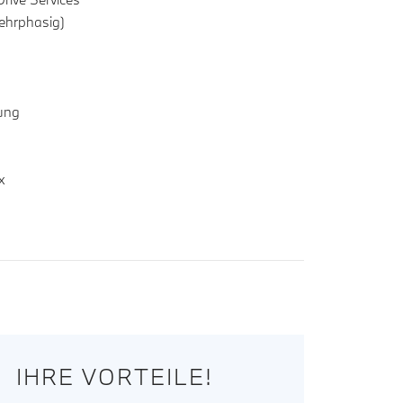
ehrphasig)
rung
x
IHRE VORTEILE!