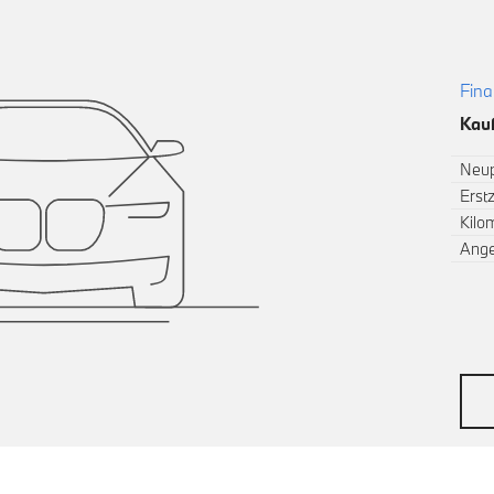
Fina
Kauf
Neup
Erst
Kilo
Ang