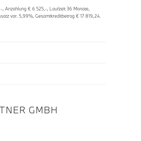
,-, Anzahlung €
6 525
,-, Laufzeit
36
Monate,
ssatz var.
5,99
%, Gesamtkreditbetrag €
17 819,24
.
TTNER GMBH