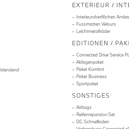
EXTERIEUR / IN
Interieuroberflächen Andesi
Fussmatten Velours
Leichtmetallräder
EDITIONEN / PA
Connected Drive Service P
Ablagenpaket
Paket Komfort
bblendend
Paket Business
Sportpaket
SONSTIGES
Airbags
Reifenreparatur-Set
DC-Schnellladen
Vorbereitung Connected eD