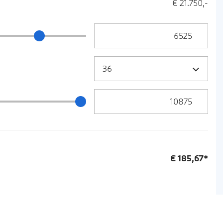
€ 21.750,-
Anzahlung Eingabe
ng Schieberegler
Zielrate / Restbetrag Eingabe
 / Restbetrag Schieberegler
€
185,67
*