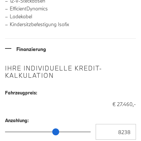
12-V-Steckdosen
EfficientDynamics
Ladekabel
Kindersitzbefestigung Isofix
Finanzierung
IHRE INDIVIDUELLE KREDIT-
KALKULATION
Fahrzeugpreis:
€ 27.460,-
Anzahlung:
Anzahlung Eingabe
Anzahlung Schieberegler