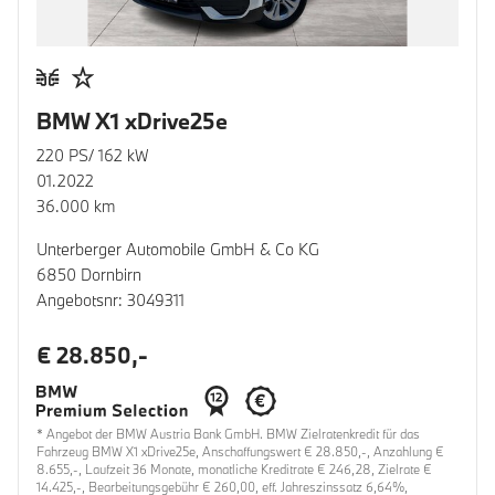
BMW X1 xDrive25e
220 PS/ 162 kW
01.2022
36.000 km
Unterberger Automobile GmbH & Co KG
6850 Dornbirn
Angebotsnr: 3049311
€ 28.850,-
* Angebot der BMW Austria Bank GmbH. BMW Zielratenkredit für das
Fahrzeug BMW X1 xDrive25e, Anschaffungswert € 28.850,-, Anzahlung €
8.655,-, Laufzeit 36 Monate, monatliche Kreditrate € 246,28, Zielrate €
14.425,-, Bearbeitungsgebühr € 260,00, eff. Jahreszinssatz 6,64%,