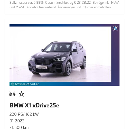
Sollzinssatz var. 5,99%, Gesamtkreditbetrag € 23.551,22. Beträge inkl. NoVA
und MwSt.. Angebot freibleibend. Änderungen und Irrtümer vorbehalten.
BMW X1 xDrive25e
220 PS/ 162 kW
01.2022
71.500 km