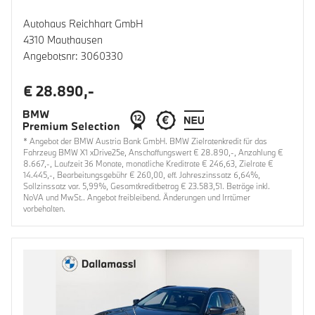
Autohaus Reichhart GmbH
4310 Mauthausen
Angebotsnr: 3060330
€ 28.890,-
* Angebot der BMW Austria Bank GmbH. BMW Zielratenkredit für das
Fahrzeug BMW X1 xDrive25e, Anschaffungswert € 28.890,-, Anzahlung €
8.667,-, Laufzeit 36 Monate, monatliche Kreditrate € 246,63, Zielrate €
14.445,-, Bearbeitungsgebühr € 260,00, eff. Jahreszinssatz 6,64%,
Sollzinssatz var. 5,99%, Gesamtkreditbetrag € 23.583,51. Beträge inkl.
NoVA und MwSt.. Angebot freibleibend. Änderungen und Irrtümer
vorbehalten.