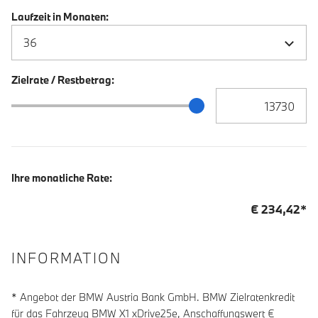
Laufzeit in Monaten:
Zielrate / Restbetrag:
Zielrate / Restbetra
Zielrate / Restbetrag Schieberegler
Ihre monatliche Rate:
€
234,42
*
INFORMATION
* Angebot der BMW Austria Bank GmbH. BMW Zielratenkredit
für das Fahrzeug BMW X1 xDrive25e, Anschaffungswert €