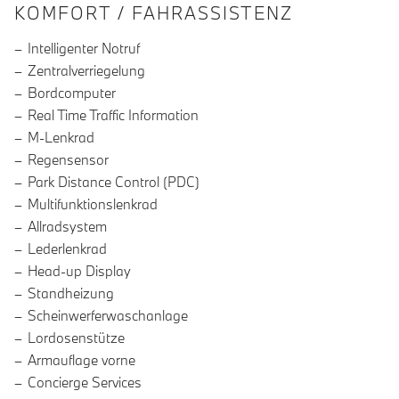
INFORMATIONEN ÜBER DIE AUSSTA
KOMFORT / FAHRASSISTENZ
Intelligenter Notruf
Zentralverriegelung
Bordcomputer
Real Time Traffic Information
M-Lenkrad
Regensensor
Park Distance Control (PDC)
Multifunktionslenkrad
Allradsystem
Lederlenkrad
Head-up Display
Standheizung
Scheinwerferwaschanlage
Lordosenstütze
Armauflage vorne
Concierge Services