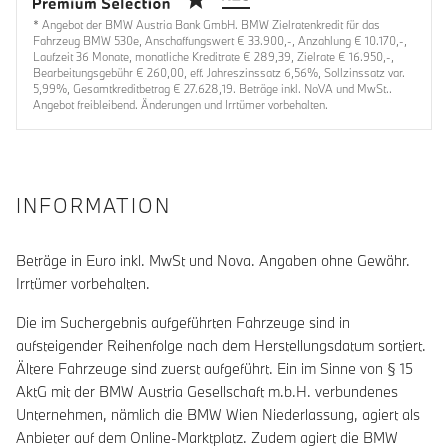
* Angebot der BMW Austria Bank GmbH. BMW Zielratenkredit für das
Fahrzeug BMW 530e, Anschaffungswert € 33.900,-, Anzahlung € 10.170,-,
Laufzeit 36 Monate, monatliche Kreditrate € 289,39, Zielrate € 16.950,-,
Bearbeitungsgebühr € 260,00, eff. Jahreszinssatz 6,56%, Sollzinssatz var.
5,99%, Gesamtkreditbetrag € 27.628,19. Beträge inkl. NoVA und MwSt..
Angebot freibleibend. Änderungen und Irrtümer vorbehalten.
INFORMATION
Beträge in Euro inkl. MwSt und Nova. Angaben ohne Gewähr.
Irrtümer vorbehalten.
Die im Suchergebnis aufgeführten Fahrzeuge sind in
aufsteigender Reihenfolge nach dem Herstellungsdatum sortiert.
Ältere Fahrzeuge sind zuerst aufgeführt. Ein im Sinne von § 15
AktG mit der BMW Austria Gesellschaft m.b.H. verbundenes
Unternehmen, nämlich die BMW Wien Niederlassung, agiert als
Anbieter auf dem Online-Marktplatz. Zudem agiert die BMW