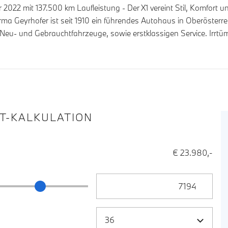
022 mit 137.500 km Laufleistung - Der X1 vereint Stil, Komfort u
irma Geyrhofer ist seit 1910 ein führendes Autohaus in Oberösterr
 Neu- und Gebrauchtfahrzeuge, sowie erstklassigen Service. Irrt
IT-KALKULATION
€ 23.980,-
Anzahlung Eingabe
ng Schieberegler