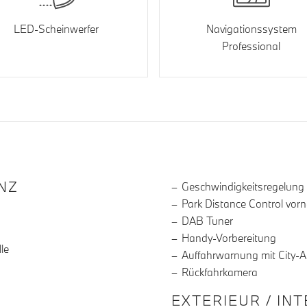
LED-Scheinwerfer
Navigationssystem
Professional
R DIE AUSSTATTUNG
NZ
Geschwindigkeitsregelung
Park Distance Control vor
DAB Tuner
Handy-Vorbereitung
le
Auffahrwarnung mit City-
Rückfahrkamera
EXTERIEUR / IN