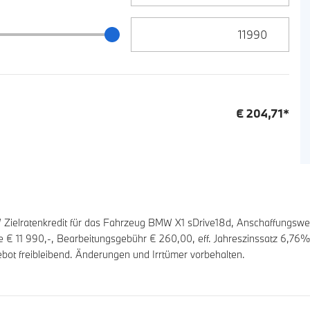
Zielrate / Restbetrag Eingabe
 / Restbetrag Schieberegler
€
204,71
*
ielratenkredit für das Fahrzeug BMW X1 sDrive18d, Anschaffungswe
te €
11 990
,-, Bearbeitungsgebühr €
260,00
, eff. Jahreszinssatz
6,76
%,
bot freibleibend. Änderungen und Irrtümer vorbehalten.