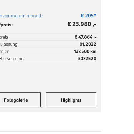
nzierung um monatl.:
€
205
*
€ 23.980 ,-
preis:
reis
€ 47.864 ,-
zulassung
01.2022
meter
137.500 km
ebotsnummer
3072520
Fotogalerie
Highlights