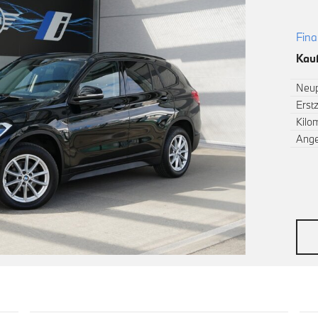
Fina
Kauf
Neup
Erst
Kilo
Ang