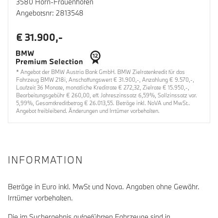
3580 Horn-Frauenhofen
Angebotsnr: 2813548
€ 31.900,-
* Angebot der BMW Austria Bank GmbH. BMW Zielratenkredit für das
Fahrzeug BMW 218i, Anschaffungswert € 31.900,-, Anzahlung € 9.570,-,
Laufzeit 36 Monate, monatliche Kreditrate € 272,32, Zielrate € 15.950,-,
Bearbeitungsgebühr € 260,00, eff. Jahreszinssatz 6,59%, Sollzinssatz var.
5,99%, Gesamtkreditbetrag € 26.013,55. Beträge inkl. NoVA und MwSt..
Angebot freibleibend. Änderungen und Irrtümer vorbehalten.
INFORMATION
Beträge in Euro inkl. MwSt und Nova. Angaben ohne Gewähr.
Irrtümer vorbehalten.
Die im Suchergebnis aufgeführten Fahrzeuge sind in