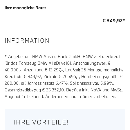
Ihre monatliche Rate:
€
349,92
*
INFORMATION
* Angebot der BMW Austria Bank GmbH. BMW Zielratenkredit
für das Fahrzeug BMW X1 sDrive18i, Anschaffungswert €
40.990,-, Anzahlung €
12 297
,-, Laufzeit
36
Monate, monatliche
Kreditrate €
349,92
, Zielrate €
20 495
,-, Bearbeitungsgebühr €
260,00
, eff. Jahreszinssatz
6,47
%, Sollzinssatz var.
5,99
%,
Gesamtkreditbetrag €
33 352,10
. Beträge inkl. NoVA und MwSt..
Angebot freibleibend. Änderungen und Irrtümer vorbehalten.
IHRE VORTEILE!