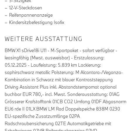
5-Sitzigkeit
12-V-Steckdosen
Reifenpannenanzeige
Kindersitzbefestigung Isofix
WEITERE AUSSTATTUNG
BMW X1 sDrive18i U11 - M-Sportpaket - sofort verfügbar -
leasingfähig (Mwst. ausweisbar) - Erstzulassung:
05.12.2025 - Laufleistung: 5.839 km Lackierung:
saphirschwarz metallic Polsterung: M Alcantara-/Veganza-
Kombination in Schwarz mit blauer Kontraststeppung
Driving Assistant Plus inkl. Abstandstempomat optional
buchbar EUR 780,- incl. Mwst. Sonderausstattung: 01AG
Grösserer Krafstofftank 01CB CO2 Umfang 01DF Abgasnorm
EU6 rde II 01LX BMW LM Rad Doppelspeiche 838M 0230
EU-spezifische Zusatzumfänge 02PA
Radschraubensicherung 02TE Automatikgetriebe mit
Schaltwippen 02VB Reifendruckanzeige 02VD