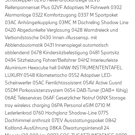
Reifenpannenset Plus 02VF Adaptives M Fahrwerk 0302
Alarmanlage 0322 Komfortzugang 0337 M Sportpaket
03AC Anhängerkupplung 03MC M Dachreling Shadow Line
0420 Abgedunkelte Verglasung 0428 Warndreieck und
Verbandstasche 0430 Innen-/Aussensp. mit
Abblendautomatik 0431 Innenspiegel automatisch
abblendend 0478 Kindersitzbefestigung 0481 Sportsitz
0494 Sitzheizung Fahrer/Beifahrer 04H2 Interieurleiste
Aluminium Hexacube hell 04NW INSTRUMENTENTAFEL
LUXURY 0548 Kilometertacho 0552 Adaptiver LED-
Scheinwerfer 05AC Fernlichtassistent 05AV Active Guard
05DM Parkassistenzsystem 0654 DAB-Tuner (DAB+ fähig)
06AE Teleservices 06AF Gesetzlicher Notruf 06NX Storage
tray wireless charging 06PA Personal eSIM 0710 M
Lederlenkrad 0760 Hochglanz Shadow-Line 0775
Dachhimmel anthrazit 07EV Ausstattungspaket 0842
Kaltland-Ausführung 08KA Ölwartungsintervall 24