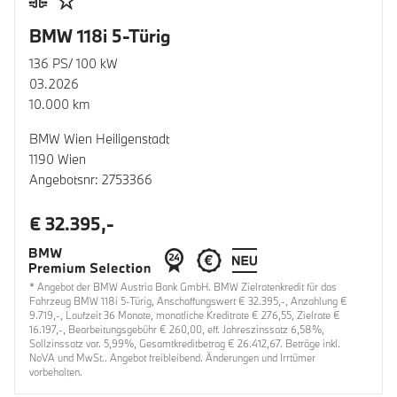
BMW 118i 5-Türig
136 PS/ 100 kW
03.2026
10.000 km
BMW Wien Heiligenstadt
1190 Wien
Angebotsnr: 2753366
€ 32.395,-
* Angebot der BMW Austria Bank GmbH. BMW Zielratenkredit für das
Fahrzeug BMW 118i 5-Türig, Anschaffungswert € 32.395,-, Anzahlung €
9.719,-, Laufzeit 36 Monate, monatliche Kreditrate € 276,55, Zielrate €
16.197,-, Bearbeitungsgebühr € 260,00, eff. Jahreszinssatz 6,58%,
Sollzinssatz var. 5,99%, Gesamtkreditbetrag € 26.412,67. Beträge inkl.
NoVA und MwSt.. Angebot freibleibend. Änderungen und Irrtümer
vorbehalten.