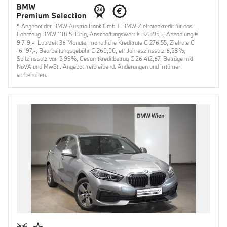
* Angebot der BMW Austria Bank GmbH. BMW Zielratenkredit für das
Fahrzeug BMW 118i 5-Türig, Anschaffungswert € 32.395,-, Anzahlung €
9.719,-, Laufzeit 36 Monate, monatliche Kreditrate € 276,55, Zielrate €
16.197,-, Bearbeitungsgebühr € 260,00, eff. Jahreszinssatz 6,58%,
Sollzinssatz var. 5,99%, Gesamtkreditbetrag € 26.412,67. Beträge inkl.
NoVA und MwSt.. Angebot freibleibend. Änderungen und Irrtümer
vorbehalten.