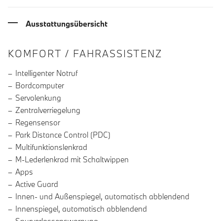
Ausstattungsübersicht
INFORMATIONEN ÜBER DIE AUSSTA
KOMFORT / FAHRASSISTENZ
Intelligenter Notruf
Bordcomputer
Servolenkung
Zentralverriegelung
Regensensor
Park Distance Control (PDC)
Multifunktionslenkrad
M-Lederlenkrad mit Schaltwippen
Apps
Active Guard
Innen- und Außenspiegel, automatisch abblendend
Innenspiegel, automatisch abblendend