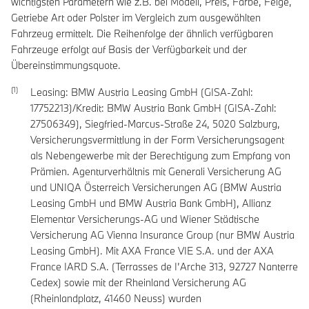
wichtigsten Parametern wie z.B. bei Modell, Preis, Farbe, Felge,
Getriebe Art oder Polster im Vergleich zum ausgewählten
Fahrzeug ermittelt. Die Reihenfolge der ähnlich verfügbaren
Fahrzeuge erfolgt auf Basis der Verfügbarkeit und der
Übereinstimmungsquote.
Leasing: BMW Austria Leasing GmbH (GISA-Zahl:
17752213)/Kredit: BMW Austria Bank GmbH (GISA-Zahl:
27506349), Siegfried-Marcus-Straße 24, 5020 Salzburg,
Versicherungsvermittlung in der Form Versicherungsagent
als Nebengewerbe mit der Berechtigung zum Empfang von
Prämien. Agenturverhältnis mit Generali Versicherung AG
und UNIQA Österreich Versicherungen AG (BMW Austria
Leasing GmbH und BMW Austria Bank GmbH), Allianz
Elementar Versicherungs-AG und Wiener Städtische
Versicherung AG Vienna Insurance Group (nur BMW Austria
Leasing GmbH). Mit AXA France VIE S.A. und der AXA
France IARD S.A. (Terrasses de I’Arche 313, 92727 Nanterre
Cedex) sowie mit der Rheinland Versicherung AG
(Rheinlandplatz, 41460 Neuss) wurden