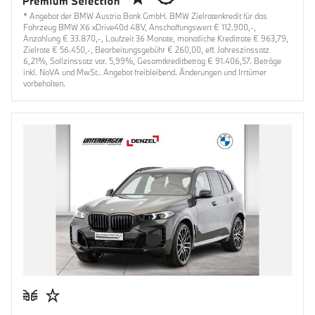
* Angebot der BMW Austria Bank GmbH. BMW Zielratenkredit für das
Fahrzeug BMW X6 xDrive40d 48V, Anschaffungswert € 112.900,-,
Anzahlung € 33.870,-, Laufzeit 36 Monate, monatliche Kreditrate € 963,79,
Zielrate € 56.450,-, Bearbeitungsgebühr € 260,00, eff. Jahreszinssatz
6,21%, Sollzinssatz var. 5,99%, Gesamtkreditbetrag € 91.406,57. Beträge
inkl. NoVA und MwSt.. Angebot freibleibend. Änderungen und Irrtümer
vorbehalten.