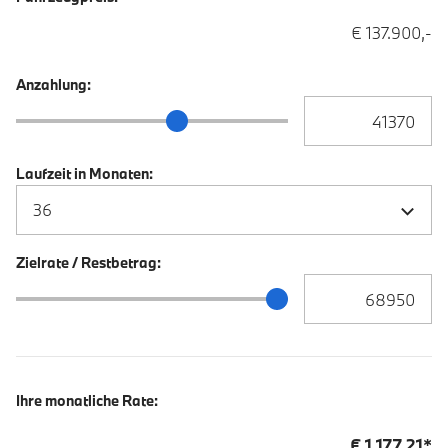
€ 137.900,-
Anzahlung:
Anzahlung Eingabe
Anzahlung Schieberegler
Laufzeit in Monaten:
Zielrate / Restbetrag:
Zielrate / Restbetra
Zielrate / Restbetrag Schieberegler
Ihre monatliche Rate:
€
1 177,21
*