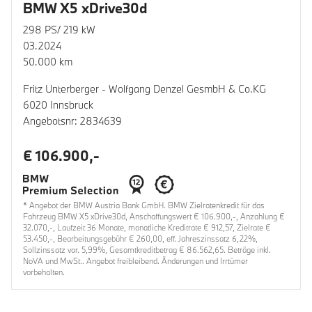
BMW X5 xDrive30d
298 PS/ 219 kW
03.2024
50.000 km
Fritz Unterberger - Wolfgang Denzel GesmbH & Co.KG
6020 Innsbruck
Angebotsnr: 2834639
€ 106.900,-
* Angebot der BMW Austria Bank GmbH. BMW Zielratenkredit für das
Fahrzeug BMW X5 xDrive30d, Anschaffungswert € 106.900,-, Anzahlung €
32.070,-, Laufzeit 36 Monate, monatliche Kreditrate € 912,57, Zielrate €
53.450,-, Bearbeitungsgebühr € 260,00, eff. Jahreszinssatz 6,22%,
Sollzinssatz var. 5,99%, Gesamtkreditbetrag € 86.562,65. Beträge inkl.
NoVA und MwSt.. Angebot freibleibend. Änderungen und Irrtümer
vorbehalten.