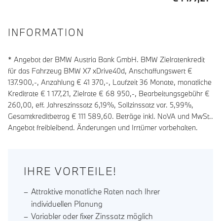
INFORMATION
* Angebot der BMW Austria Bank GmbH. BMW Zielratenkredit
für das Fahrzeug BMW X7 xDrive40d, Anschaffungswert €
137.900,-, Anzahlung €
41 370
,-, Laufzeit
36
Monate, monatliche
Kreditrate €
1 177,21
, Zielrate €
68 950
,-, Bearbeitungsgebühr €
260,00
, eff. Jahreszinssatz
6,19
%, Sollzinssatz var.
5,99
%,
Gesamtkreditbetrag €
111 589,60
. Beträge inkl. NoVA und MwSt..
Angebot freibleibend. Änderungen und Irrtümer vorbehalten.
IHRE VORTEILE!
Attraktive monatliche Raten nach Ihrer
individuellen Planung
Variabler oder fixer Zinssatz möglich