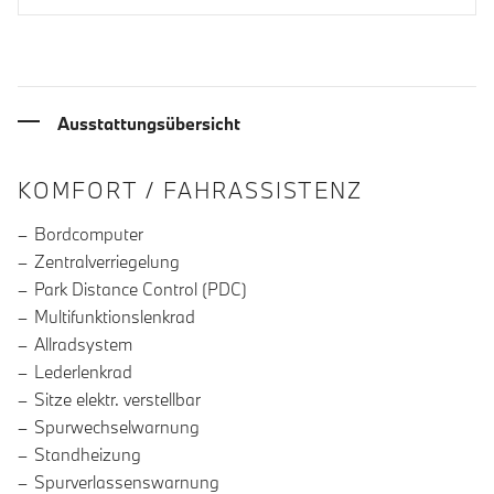
Ausstattungsübersicht
INFORMATIONEN ÜBER DIE AUSSTA
KOMFORT / FAHRASSISTENZ
Bordcomputer
Zentralverriegelung
Park Distance Control (PDC)
Multifunktionslenkrad
Allradsystem
Lederlenkrad
Sitze elektr. verstellbar
Spurwechselwarnung
Standheizung
Spurverlassenswarnung