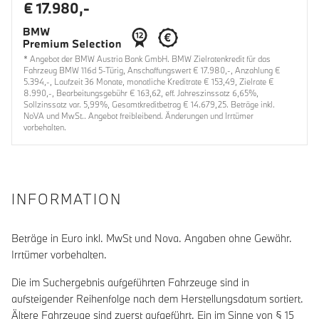
€ 17.980,-
* Angebot der BMW Austria Bank GmbH. BMW Zielratenkredit für das
Fahrzeug BMW 116d 5-Türig, Anschaffungswert € 17.980,-, Anzahlung €
5.394,-, Laufzeit 36 Monate, monatliche Kreditrate € 153,49, Zielrate €
8.990,-, Bearbeitungsgebühr € 163,62, eff. Jahreszinssatz 6,65%,
Sollzinssatz var. 5,99%, Gesamtkreditbetrag € 14.679,25. Beträge inkl.
NoVA und MwSt.. Angebot freibleibend. Änderungen und Irrtümer
vorbehalten.
INFORMATION
Beträge in Euro inkl. MwSt und Nova. Angaben ohne Gewähr.
Irrtümer vorbehalten.
Die im Suchergebnis aufgeführten Fahrzeuge sind in
aufsteigender Reihenfolge nach dem Herstellungsdatum sortiert.
Ältere Fahrzeuge sind zuerst aufgeführt. Ein im Sinne von § 15