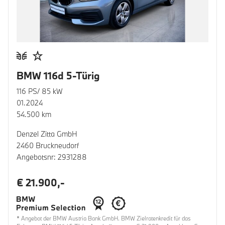
BMW 116d 5-Türig
116 PS/ 85 kW
01.2024
54.500 km
Denzel Zitta GmbH
2460 Bruckneudorf
Angebotsnr: 2931288
€ 21.900,-
* Angebot der BMW Austria Bank GmbH. BMW Zielratenkredit für das