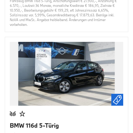
Fahrzeug BMW 116d 5-Türig, Anschaffungswert € 21.900,-, Anzahlung €
6.570,-, Laufzeit 36 Monate, monatliche Kreditrate € 186,95, Zielrate €
10.950,-, Bearbeitungsgebühr € 199,29, eff. Jahreszinssatz 6,65%,
Sollzinssatz var. 5,99%, Gesamtkreditbetrag € 17.879,63. Beträge inkl.
NoVA und MwSt.. Angebot freibleibend. Änderungen und Irrtümer
vorbehalten.
BMW 116d 5-Türig