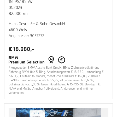
116 PS/ 85 kW
01.2023
82.000 km
Hans Geyrhofer & Sohn Ges.mbH
4600 Wels
Angebotsnr: 3057272
€ 18.980,-
* Angebot der BMW Austria Bank GmbH. BMW Zielratenkredit für das
Fahrzeug BMW 116d 5-Türig, Anschaffungswert € 18.980,-, Anzahlung €
5.694,-, Laufzeit 36 Monate, monatliche Kreditrate € 162,03, Zielrate €
9.490,-, Bearbeitungsgebühr € 172,72, eff. Jahreszinssatz 6,65%,
Sollzinssatz var. 5,99%, Gesamtkreditbetrag € 15.495,68. Beträge inkl.
NoVA und MwSt.. Angebot freibleibend. Änderungen und Irrtümer
vorbehalten.