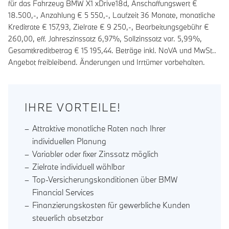
für das Fahrzeug BMW X1 xDrive18d, Anschaffungswert €
18.500,-, Anzahlung €
5 550
,-, Laufzeit
36
Monate, monatliche
Kreditrate €
157,93
, Zielrate €
9 250
,-, Bearbeitungsgebühr €
260,00
, eff. Jahreszinssatz
6,97
%, Sollzinssatz var.
5,99
%,
Gesamtkreditbetrag €
15 195,44
. Beträge inkl. NoVA und MwSt..
Angebot freibleibend. Änderungen und Irrtümer vorbehalten.
IHRE VORTEILE!
Attraktive monatliche Raten nach Ihrer
individuellen Planung
Variabler oder fixer Zinssatz möglich
Zielrate individuell wählbar
Top-Versicherungskonditionen über BMW
Financial Services
Finanzierungskosten für gewerbliche Kunden
steuerlich absetzbar