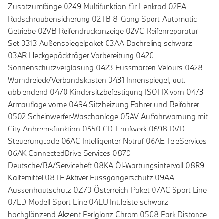
Zusatzumfänge 0249 Multifunktion für Lenkrad 02PA
Radschraubensicherung 02TB 8-Gang Sport-Automatic
Getriebe 02VB Reifendruckanzeige 02VC Reifenreparatur-
Set 0313 Außenspiegelpaket 03AA Dachreling schwarz
03AR Heckgepäckträger Vorbereitung 0420
Sonnenschutzverglasung 0423 Fussmatten Velours 0428
Warndreieck/Verbandskasten 0431 Innenspiegel, aut.
abblendend 0470 Kindersitzbefestigung ISOFIX vorn 0473
Armauflage vorne 0494 Sitzheizung Fahrer und Beifahrer
0502 Scheinwerfer-Waschanlage 05AV Auffahrwarnung mit
City-Anbremsfunktion 0650 CD-Laufwerk 0698 DVD
Steuerungcode 06AC Intelligenter Notruf 06AE TeleServices
06AK ConnectedDrive Services 0879
Deutsche/BA/Serviceheft 08KA Öl-Wartungsintervall 08R9
Kältemittel 08TF Aktiver Fussgängerschutz 09AA
Aussenhautschutz 0Z70 Österreich-Paket 07AC Sport Line
07LD Modell Sport Line 04LU Int.leiste schwarz
hochglänzend Akzent Perlglanz Chrom 0508 Park Distance