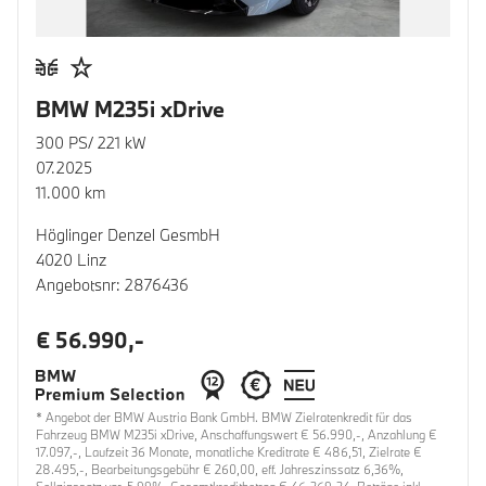
BMW M235i xDrive
300 PS/ 221 kW
07.2025
11.000 km
Höglinger Denzel GesmbH
4020 Linz
Angebotsnr: 2876436
€ 56.990,-
* Angebot der BMW Austria Bank GmbH. BMW Zielratenkredit für das
Fahrzeug BMW M235i xDrive, Anschaffungswert € 56.990,-, Anzahlung €
17.097,-, Laufzeit 36 Monate, monatliche Kreditrate € 486,51, Zielrate €
28.495,-, Bearbeitungsgebühr € 260,00, eff. Jahreszinssatz 6,36%,