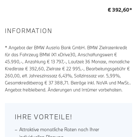
€
392,60
*
INFORMATION
* Angebot der BMW Austria Bank GmbH. BMW Zielratenkredit
für das Fahrzeug BMW iX1 xDrive30, Anschaffungswert €
45.990,-, Anzahlung €
13 797
,-, Laufzeit
36
Monate, monatliche
Kreditrate €
392,60
, Zielrate €
22 995
,-, Bearbeitungsgebühr €
260,00
, eff. Jahreszinssatz
6,43
%, Sollzinssatz var.
5,99
%,
Gesamtkreditbetrag €
37 388,71
. Beträge inkl. NoVA und MwSt..
Angebot freibleibend. Änderungen und Irrtümer vorbehalten.
IHRE VORTEILE!
Attraktive monatliche Raten nach Ihrer
individuellen Planung