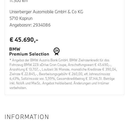
11.500 km
Unterberger Automobile GmbH & Co KG
5710 Kaprun
Angebotsnr: 2934086
€ 45.690,-
* Angebot der BMW Austria Bank GmbH. BMW Zielratenkredit für das
Fahrzeug BMW 223i xDrive Gran Coupe, Anschaffungswert € 45.690,-,
Anzahlung € 13.707,-, Laufzeit 36 Monate, monatliche Kreditrate € 390,04,
Zielrate € 22.845,-, Bearbeitungsgebühr € 260,00, eff. Jahreszinssatz
6,43%, Sollzinssatz var. 5,99%, Gesamtkreditbetrag € 37.146,51. Beträge
inkl. NoVA und MwSt.. Angebot freibleibend. Änderungen und Irrtümer
vorbehalten.
INFORMATION