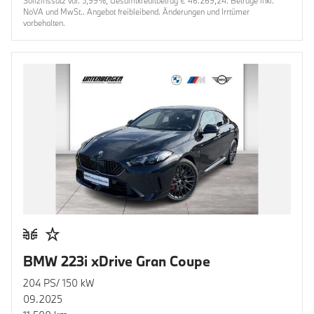
Sollzinssatz var. 5,99%, Gesamtkreditbetrag € 46.269,24. Beträge inkl.
NoVA und MwSt.. Angebot freibleibend. Änderungen und Irrtümer
vorbehalten.
BMW 223i xDrive Gran Coupe
204 PS/ 150 kW
09.2025