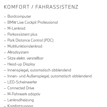
INFORMATIONEN ÜBER DIE AUSSTA
KOMFORT / FAHRASSISTENZ
Bordcomputer
BMW Live Cockpit Professional
M-Lenkrad
Parkassistent plus
Park Distance Control (PDC)
Multifunktionslenkrad
Allradsystem
Sitze elektr. verstellbar
Head-up Display
Innenspiegel, automatisch abblendend
Innen- und Außenspiegel, automatisch abblendend
LED-Scheinwerfer
Connected Drive
M-Fahrwerk adaptiv
Lenkradheizung
Komfortzugang