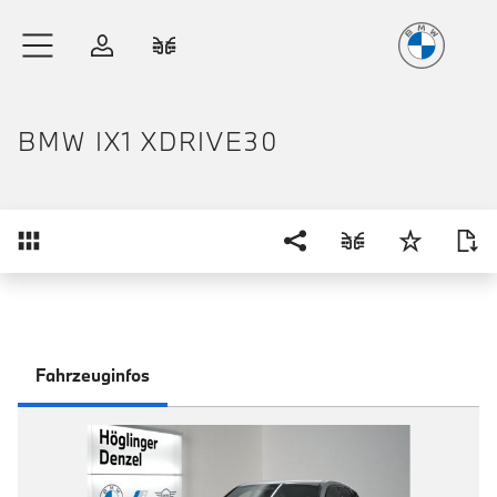
Freude
am Fahren
Zum Hauptinhalt springen
Anmelden
Fahrzeugvergleich
BMW IX1 XDRIVE30
Übersicht
Fahrzeuginfos