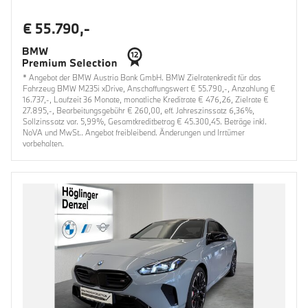
€ 55.790,-
* Angebot der BMW Austria Bank GmbH. BMW Zielratenkredit für das
Fahrzeug BMW M235i xDrive, Anschaffungswert € 55.790,-, Anzahlung €
16.737,-, Laufzeit 36 Monate, monatliche Kreditrate € 476,26, Zielrate €
27.895,-, Bearbeitungsgebühr € 260,00, eff. Jahreszinssatz 6,36%,
Sollzinssatz var. 5,99%, Gesamtkreditbetrag € 45.300,45. Beträge inkl.
NoVA und MwSt.. Angebot freibleibend. Änderungen und Irrtümer
vorbehalten.