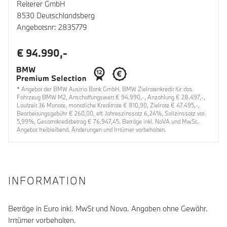
Reiterer GmbH
8530 Deutschlandsberg
Angebotsnr: 2835779
€ 94.990,-
* Angebot der BMW Austria Bank GmbH. BMW Zielratenkredit für das
Fahrzeug BMW M2, Anschaffungswert € 94.990,-, Anzahlung € 28.497,-,
Laufzeit 36 Monate, monatliche Kreditrate € 810,90, Zielrate € 47.495,-,
Bearbeitungsgebühr € 260,00, eff. Jahreszinssatz 6,24%, Sollzinssatz var.
5,99%, Gesamtkreditbetrag € 76.947,45. Beträge inkl. NoVA und MwSt..
Angebot freibleibend. Änderungen und Irrtümer vorbehalten.
INFORMATION
Beträge in Euro inkl. MwSt und Nova. Angaben ohne Gewähr.
Irrtümer vorbehalten.