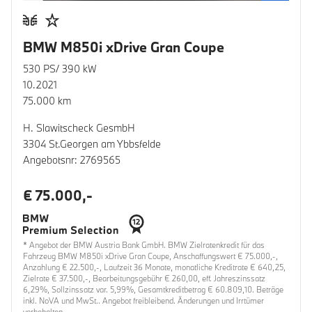
BMW M850i xDrive Gran Coupe
530 PS/ 390 kW
10.2021
75.000 km
H. Slawitscheck GesmbH
3304 St.Georgen am Ybbsfelde
Angebotsnr: 2769565
€ 75.000,-
* Angebot der BMW Austria Bank GmbH. BMW Zielratenkredit für das
Fahrzeug BMW M850i xDrive Gran Coupe, Anschaffungswert € 75.000,-,
Anzahlung € 22.500,-, Laufzeit 36 Monate, monatliche Kreditrate € 640,25,
Zielrate € 37.500,-, Bearbeitungsgebühr € 260,00, eff. Jahreszinssatz
6,29%, Sollzinssatz var. 5,99%, Gesamtkreditbetrag € 60.809,10. Beträge
inkl. NoVA und MwSt.. Angebot freibleibend. Änderungen und Irrtümer
vorbehalten.