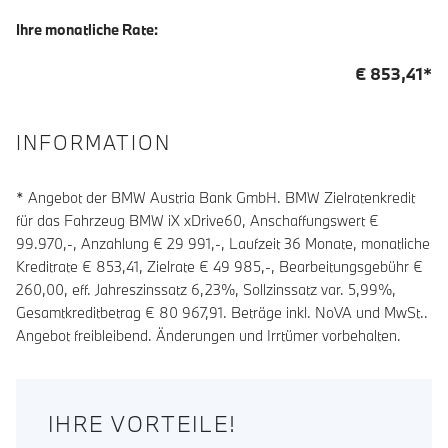
Ihre monatliche Rate:
€
853,41
*
INFORMATION
* Angebot der BMW Austria Bank GmbH. BMW Zielratenkredit
für das Fahrzeug BMW iX xDrive60, Anschaffungswert €
99.970,-, Anzahlung €
29 991
,-, Laufzeit
36
Monate, monatliche
Kreditrate €
853,41
, Zielrate €
49 985
,-, Bearbeitungsgebühr €
260,00
, eff. Jahreszinssatz
6,23
%, Sollzinssatz var.
5,99
%,
Gesamtkreditbetrag €
80 967,91
. Beträge inkl. NoVA und MwSt..
Angebot freibleibend. Änderungen und Irrtümer vorbehalten.
IHRE VORTEILE!