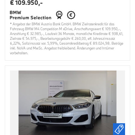
€ 109.950,-
* Angebot der BMW Austria Bank GmbH. BMW Zielratenkredit für das
Fahrzeug BMW M4 Competition M xDrive, Anschaffungswert € 109.950,-,
Anzahlung € 32.985,-, Laufzeit 36 Monate, monatliche Kreditrate € 938,61,
Zielrate € 54.975,-, Bearbeitungsgebühr € 260,00, eff. Jahreszinssatz
6,22%, Sollzinssatz var. 5,99%, Gesamtkreditbetrag € 89.024,98. Beträge
inkl. NoVA und MwSt.. Angebot freibleibend. Änderungen und Irrtümer
vorbehalten.