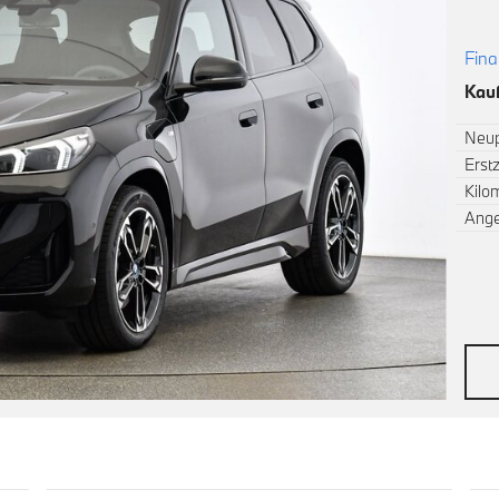
Fina
Kauf
Neup
Erst
Kilo
Ang