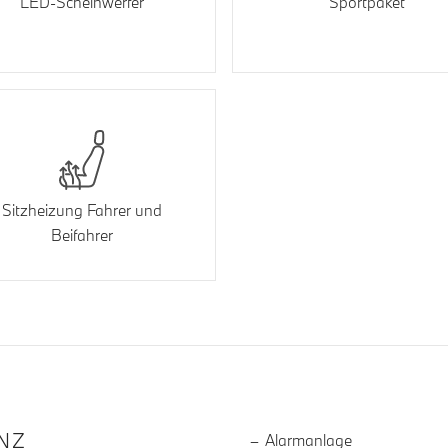
LED-Scheinwerfer
Sportpaket
Sitzheizung Fahrer und
Beifahrer
R DIE AUSSTATTUNG
NZ
Alarmanlage