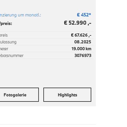
nzierung um monatl.:
€
452
*
€ 52.990 ,-
preis:
reis
€ 67.626 ,-
zulassung
08.2025
meter
19.000 km
ebotsnummer
3076973
Fotogalerie
Highlights