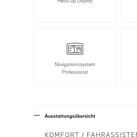
Head-up Display
Navigationssystem
Professional
Ausstattungsübersicht
INFORMATIONEN ÜBE
KOMFORT / FAHRASSISTE