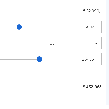
€ 52.990,-
Anzahlung Eingabe
ng Schieberegler
Zielrate / Restbetrag Eingabe
 / Restbetrag Schieberegler
€
452,36
*