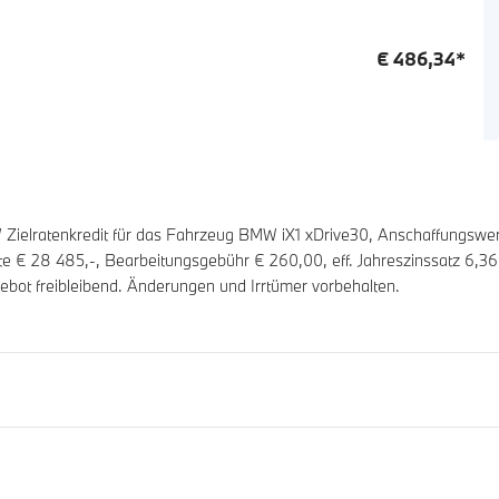
€
486,34
*
elratenkredit für das Fahrzeug BMW iX1 xDrive30, Anschaffungswer
ate €
28 485
,-, Bearbeitungsgebühr €
260,00
, eff. Jahreszinssatz
6,36
ebot freibleibend. Änderungen und Irrtümer vorbehalten.