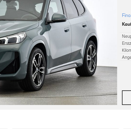
Fina
Kauf
Neup
Erst
Kilo
Ang