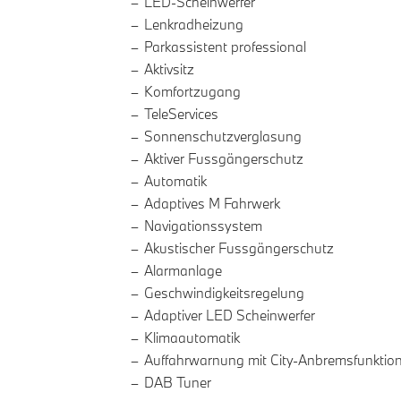
LED-Scheinwerfer
Lenkradheizung
Parkassistent professional
Aktivsitz
Komfortzugang
TeleServices
Sonnenschutzverglasung
Aktiver Fussgängerschutz
Automatik
Adaptives M Fahrwerk
Navigationssystem
Akustischer Fussgängerschutz
Alarmanlage
Geschwindigkeitsregelung
Adaptiver LED Scheinwerfer
Klimaautomatik
Auffahrwarnung mit City-Anbremsfunktio
DAB Tuner