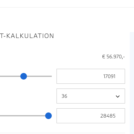
IT-KALKULATION
€ 56.970,-
Anzahlung Eingabe
ng Schieberegler
Zielrate / Restbetrag Eingabe
 / Restbetrag Schieberegler