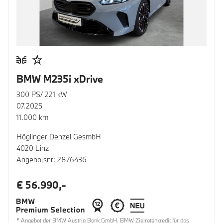
BMW M235i xDrive
300 PS/ 221 kW
07.2025
11.000 km
Höglinger Denzel GesmbH
4020 Linz
Angebotsnr: 2876436
€ 56.990,-
* Angebot der BMW Austria Bank GmbH. BMW Zielratenkredit für das