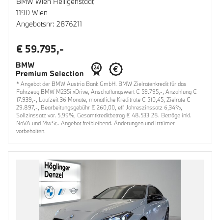
BMW Wien Heiligenstadt
1190 Wien
Angebotsnr: 2876211
€ 59.795,-
* Angebot der BMW Austria Bank GmbH. BMW Zielratenkredit für das
Fahrzeug BMW M235i xDrive, Anschaffungswert € 59.795,-, Anzahlung €
17.939,-, Laufzeit 36 Monate, monatliche Kreditrate € 510,45, Zielrate €
29.897,-, Bearbeitungsgebühr € 260,00, eff. Jahreszinssatz 6,34%,
Sollzinssatz var. 5,99%, Gesamtkreditbetrag € 48.533,28. Beträge inkl.
NoVA und MwSt.. Angebot freibleibend. Änderungen und Irrtümer
vorbehalten.