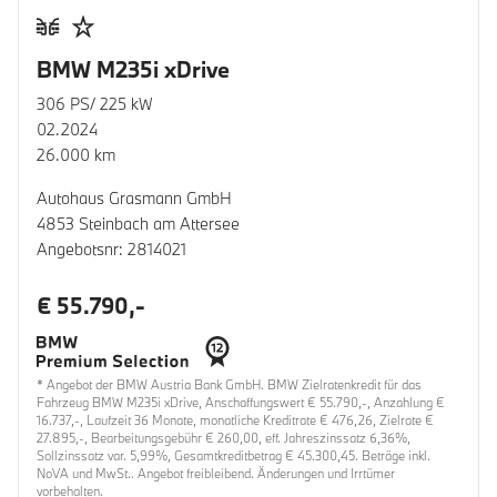
BMW M235i xDrive
306 PS/ 225 kW
02.2024
26.000 km
Autohaus Grasmann GmbH
4853 Steinbach am Attersee
Angebotsnr: 2814021
€ 55.790,-
* Angebot der BMW Austria Bank GmbH. BMW Zielratenkredit für das
Fahrzeug BMW M235i xDrive, Anschaffungswert € 55.790,-, Anzahlung €
16.737,-, Laufzeit 36 Monate, monatliche Kreditrate € 476,26, Zielrate €
27.895,-, Bearbeitungsgebühr € 260,00, eff. Jahreszinssatz 6,36%,
Sollzinssatz var. 5,99%, Gesamtkreditbetrag € 45.300,45. Beträge inkl.
NoVA und MwSt.. Angebot freibleibend. Änderungen und Irrtümer
vorbehalten.