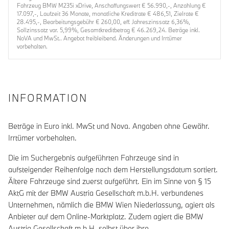
Fahrzeug BMW M235i xDrive, Anschaffungswert € 56.990,-, Anzahlung €
17.097,-, Laufzeit 36 Monate, monatliche Kreditrate € 486,51, Zielrate €
28.495,-, Bearbeitungsgebühr € 260,00, eff. Jahreszinssatz 6,36%,
Sollzinssatz var. 5,99%, Gesamtkreditbetrag € 46.269,24. Beträge inkl.
NoVA und MwSt.. Angebot freibleibend. Änderungen und Irrtümer
vorbehalten.
INFORMATION
Beträge in Euro inkl. MwSt und Nova. Angaben ohne Gewähr.
Irrtümer vorbehalten.
Die im Suchergebnis aufgeführten Fahrzeuge sind in
aufsteigender Reihenfolge nach dem Herstellungsdatum sortiert.
Ältere Fahrzeuge sind zuerst aufgeführt. Ein im Sinne von § 15
AktG mit der BMW Austria Gesellschaft m.b.H. verbundenes
Unternehmen, nämlich die BMW Wien Niederlassung, agiert als
Anbieter auf dem Online-Marktplatz. Zudem agiert die BMW
Austria Gesellschaft m.b.H. selbst über ihre