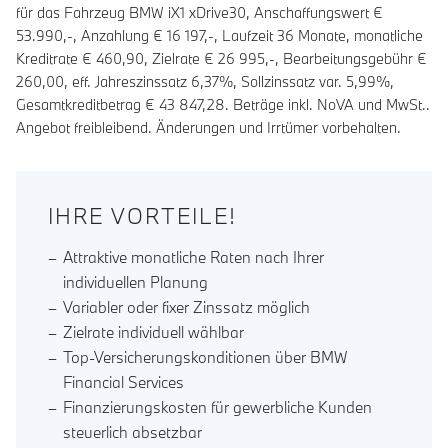
für das Fahrzeug BMW iX1 xDrive30, Anschaffungswert €
53.990,-, Anzahlung €
16 197
,-, Laufzeit
36
Monate, monatliche
Kreditrate €
460,90
, Zielrate €
26 995
,-, Bearbeitungsgebühr €
260,00
, eff. Jahreszinssatz
6,37
%, Sollzinssatz var.
5,99
%,
Gesamtkreditbetrag €
43 847,28
. Beträge inkl. NoVA und MwSt..
Angebot freibleibend. Änderungen und Irrtümer vorbehalten.
IHRE VORTEILE!
Attraktive monatliche Raten nach Ihrer
individuellen Planung
Variabler oder fixer Zinssatz möglich
Zielrate individuell wählbar
Top-Versicherungskonditionen über BMW
Financial Services
Finanzierungskosten für gewerbliche Kunden
steuerlich absetzbar