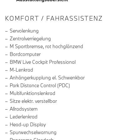
INFORMATIONEN ÜBER DIE AUSSTA
KOMFORT / FAHRASSISTENZ
Servolenkung
Zentralverriegelung
M Sportbremse, rot hochglänzend
Bordcomputer
BMW Live Cockpit Professional
M-Lenkrad
Anhängerkupplung el. Schwenkbar
Park Distance Control (PDC)
Multifunktionslenkrad
Sitze elektr. verstellbar
Allradsystem
Lederlenkrad
Head-up Display
Spurwechselwarnung