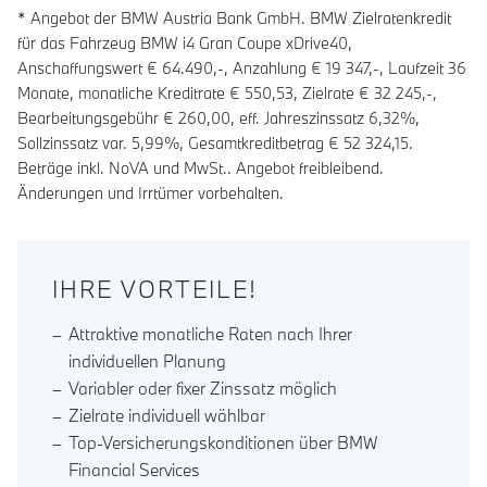
* Angebot der BMW Austria Bank GmbH. BMW Zielratenkredit
für das Fahrzeug BMW i4 Gran Coupe xDrive40,
Anschaffungswert € 64.490,-, Anzahlung €
19 347
,-, Laufzeit
36
Monate, monatliche Kreditrate €
550,53
, Zielrate €
32 245
,-,
Bearbeitungsgebühr €
260,00
, eff. Jahreszinssatz
6,32
%,
Sollzinssatz var.
5,99
%, Gesamtkreditbetrag €
52 324,15
.
Beträge inkl. NoVA und MwSt.. Angebot freibleibend.
Änderungen und Irrtümer vorbehalten.
IHRE VORTEILE!
Attraktive monatliche Raten nach Ihrer
individuellen Planung
Variabler oder fixer Zinssatz möglich
Zielrate individuell wählbar
Top-Versicherungskonditionen über BMW
Financial Services