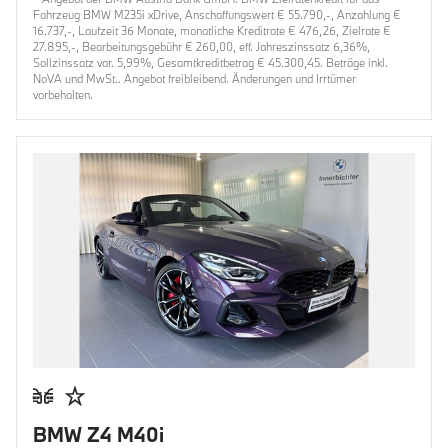
Fahrzeug BMW M235i xDrive, Anschaffungswert € 55.790,-, Anzahlung €
16.737,-, Laufzeit 36 Monate, monatliche Kreditrate € 476,26, Zielrate €
27.895,-, Bearbeitungsgebühr € 260,00, eff. Jahreszinssatz 6,36%,
Sollzinssatz var. 5,99%, Gesamtkreditbetrag € 45.300,45. Beträge inkl.
NoVA und MwSt.. Angebot freibleibend. Änderungen und Irrtümer
vorbehalten.
BMW Z4 M40i