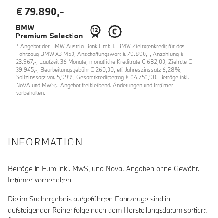
€ 79.890,-
* Angebot der BMW Austria Bank GmbH. BMW Zielratenkredit für das
Fahrzeug BMW X3 M50, Anschaffungswert € 79.890,-, Anzahlung €
23.967,-, Laufzeit 36 Monate, monatliche Kreditrate € 682,00, Zielrate €
39.945,-, Bearbeitungsgebühr € 260,00, eff. Jahreszinssatz 6,28%,
Sollzinssatz var. 5,99%, Gesamtkreditbetrag € 64.756,90. Beträge inkl.
NoVA und MwSt.. Angebot freibleibend. Änderungen und Irrtümer
vorbehalten.
INFORMATION
Beträge in Euro inkl. MwSt und Nova. Angaben ohne Gewähr.
Irrtümer vorbehalten.
Die im Suchergebnis aufgeführten Fahrzeuge sind in
aufsteigender Reihenfolge nach dem Herstellungsdatum sortiert.