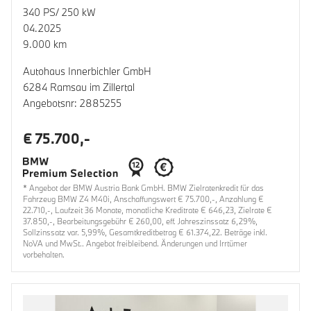
340 PS/ 250 kW
04.2025
9.000 km
Autohaus Innerbichler GmbH
6284 Ramsau im Zillertal
Angebotsnr: 2885255
€ 75.700,-
* Angebot der BMW Austria Bank GmbH. BMW Zielratenkredit für das
Fahrzeug BMW Z4 M40i, Anschaffungswert € 75.700,-, Anzahlung €
22.710,-, Laufzeit 36 Monate, monatliche Kreditrate € 646,23, Zielrate €
37.850,-, Bearbeitungsgebühr € 260,00, eff. Jahreszinssatz 6,29%,
Sollzinssatz var. 5,99%, Gesamtkreditbetrag € 61.374,22. Beträge inkl.
NoVA und MwSt.. Angebot freibleibend. Änderungen und Irrtümer
vorbehalten.