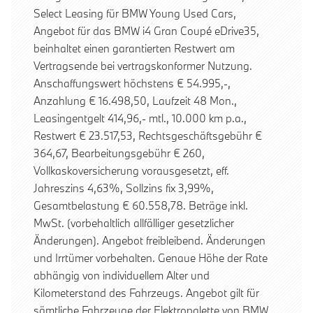
Select Leasing für BMW Young Used Cars,
Angebot für das BMW i4 Gran Coupé eDrive35,
beinhaltet einen garantierten Restwert am
Vertragsende bei vertragskonformer Nutzung.
Anschaffungswert höchstens € 54.995,-,
Anzahlung € 16.498,50, Laufzeit 48 Mon.,
Leasingentgelt 414,96,- mtl., 10.000 km p.a.,
Restwert € 23.517,53, Rechtsgeschäftsgebühr €
364,67, Bearbeitungsgebühr € 260,
Vollkaskoversicherung vorausgesetzt, eff.
Jahreszins 4,63%, Sollzins fix 3,99%,
Gesamtbelastung € 60.558,78. Beträge inkl.
MwSt. (vorbehaltlich allfälliger gesetzlicher
Änderungen). Angebot freibleibend. Änderungen
und Irrtümer vorbehalten. Genaue Höhe der Rate
abhängig von individuellem Alter und
Kilometerstand des Fahrzeugs. Angebot gilt für
sämtliche Fahrzeuge der Elektropalette von BMW