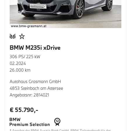
BMW M235i xDrive
306 PS/ 225 kW
02.2024
26.000 km
Autohaus Grasmann GmbH
4853 Steinbach am Attersee
Angebotsnr: 2814021
€ 55.790,-
* Angebot der BMW Austria Bank GmbH. BMW Zielratenkredit für das