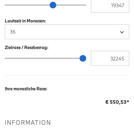
Anzahlung Eingabe
Anzahlung Schieberegler
Laufzeit in Monaten:
Zielrate / Restbetrag:
Zielrate / Restbetra
Zielrate / Restbetrag Schieberegler
Ihre monatliche Rate:
€
550,53
*
INFORMATION