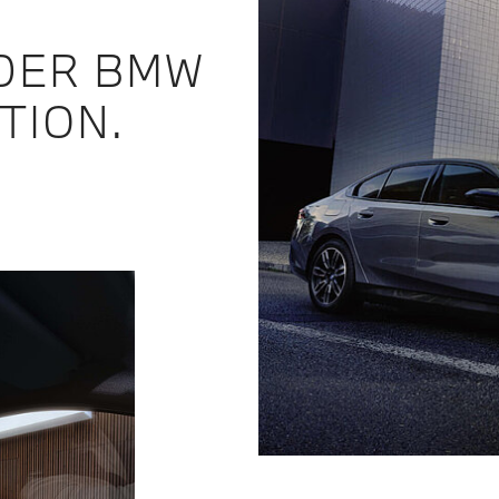
DER BMW
TION.