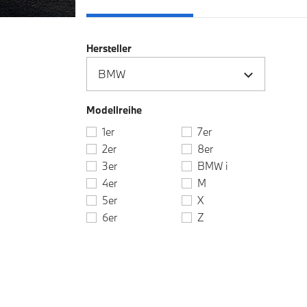
Hersteller
Modellreihe
1er
7er
2er
8er
3er
BMW i
4er
M
5er
X
6er
Z