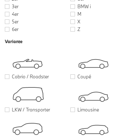
3er
BMW i
4er
M
5er
X
6er
Z
Variante
Cabrio / Roadster
Coupé
LKW / Transporter
Limousine