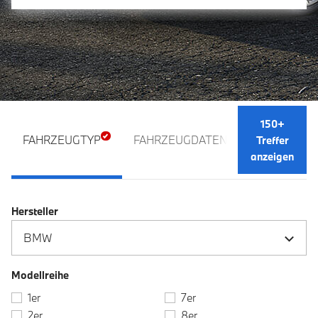
150+
FAHRZEUGTYP
FAHRZEUGDATEN
AUSSTATTU
Treffer
anzeigen
Hersteller
Modellreihe
1er
7er
2er
8er