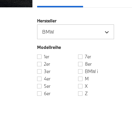
Hersteller
Modellreihe
1er
7er
2er
8er
3er
BMW i
4er
M
5er
X
6er
Z