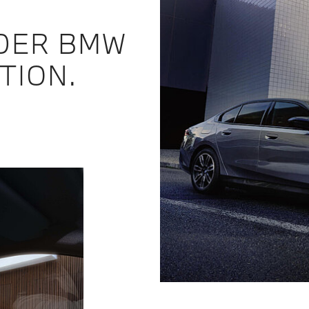
DER BMW
TION.