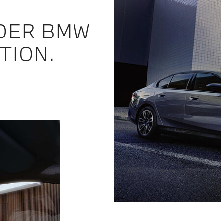
DER BMW
TION.