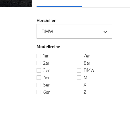
Hersteller
Modellreihe
1er
7er
2er
8er
3er
BMW i
4er
M
5er
X
6er
Z