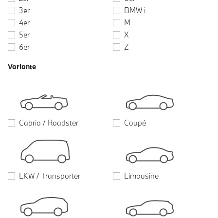
3er
BMW i
4er
M
5er
X
6er
Z
Variante
Cabrio / Roadster
Coupé
LKW / Transporter
Limousine