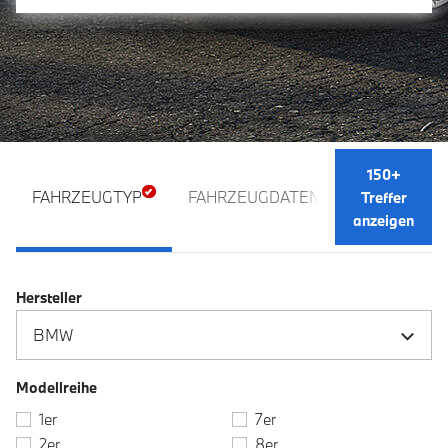
150+
FAHRZEUGTYP
FAHRZEUGDATEN
AUSSTATTU
Treffer
anzeigen
Hersteller
Modellreihe
1er
7er
2er
8er