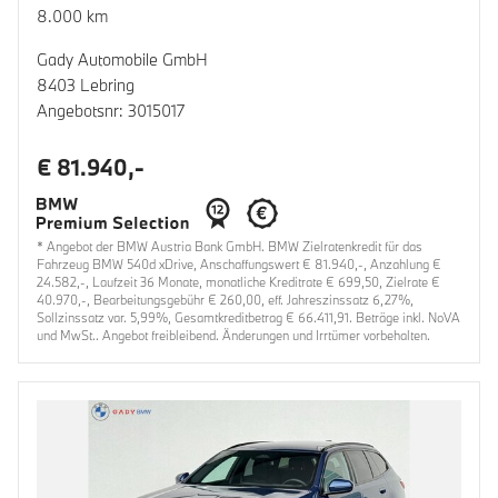
8.000 km
Gady Automobile GmbH
8403 Lebring
Angebotsnr: 3015017
€ 81.940,-
* Angebot der BMW Austria Bank GmbH. BMW Zielratenkredit für das
Fahrzeug BMW 540d xDrive, Anschaffungswert € 81.940,-, Anzahlung €
24.582,-, Laufzeit 36 Monate, monatliche Kreditrate € 699,50, Zielrate €
40.970,-, Bearbeitungsgebühr € 260,00, eff. Jahreszinssatz 6,27%,
Sollzinssatz var. 5,99%, Gesamtkreditbetrag € 66.411,91. Beträge inkl. NoVA
und MwSt.. Angebot freibleibend. Änderungen und Irrtümer vorbehalten.