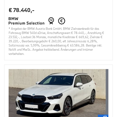
€ 78.440,-
* Angebot der BMW Austria Bank GmbH. BMW Zielratenkredit für das
Fahrzeug BMW 540d xDrive, Anschaffungswert € 78.440,-, Anzahlung €
23.532,-, Laufzeit 36 Monate, monatliche Kreditrate € 669,62, Zielrate €
39.220,-, Bearbeitungsgebühr € 260,00, eff. Jahreszinssatz 6,28%,
Sollzinssatz var. 5,99%, Gesamtkreditbetrag € 63.586,28. Beträge inkl.
NoVA und MwSt.. Angebot freibleibend. Änderungen und Irrtümer
vorbehalten.