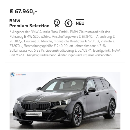
€ 67.940,-
* Angebot der BMW Austria Bank GmbH. BMW Zielratenkredit für das
Fahrzeug BMW 520d xDrive, Anschaffungswert € 67.940,-, Anzahlung €
20.382,-, Laufzeit 36 Monate, monatliche Kreditrate € 579,98, Zielrate €
33.970,-, Bearbeitungsgebühr € 260,00, eff. Jahreszinssatz 6,31%,
Sollzinssatz var. 5,99%, Gesamtkreditbetrag € 55.109,41. Beträge inkl. NoVA
und MwSt.. Angebot freibleibend. Änderungen und Irrtümer vorbehalten.