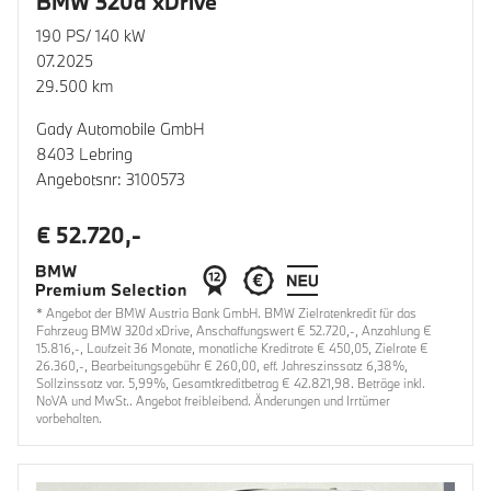
BMW 320d xDrive
190 PS/ 140 kW
07.2025
29.500 km
Gady Automobile GmbH
8403 Lebring
Angebotsnr: 3100573
€ 52.720,-
* Angebot der BMW Austria Bank GmbH. BMW Zielratenkredit für das
Fahrzeug BMW 320d xDrive, Anschaffungswert € 52.720,-, Anzahlung €
15.816,-, Laufzeit 36 Monate, monatliche Kreditrate € 450,05, Zielrate €
26.360,-, Bearbeitungsgebühr € 260,00, eff. Jahreszinssatz 6,38%,
Sollzinssatz var. 5,99%, Gesamtkreditbetrag € 42.821,98. Beträge inkl.
NoVA und MwSt.. Angebot freibleibend. Änderungen und Irrtümer
vorbehalten.