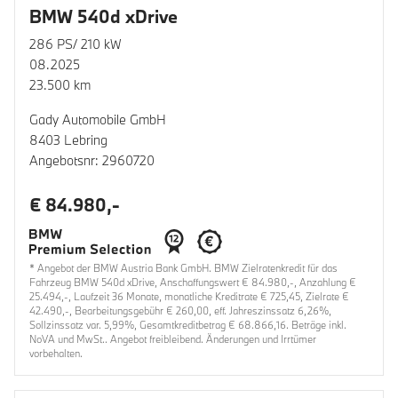
BMW 540d xDrive
286 PS/ 210 kW
08.2025
23.500 km
Gady Automobile GmbH
8403 Lebring
Angebotsnr: 2960720
€ 84.980,-
* Angebot der BMW Austria Bank GmbH. BMW Zielratenkredit für das
Fahrzeug BMW 540d xDrive, Anschaffungswert € 84.980,-, Anzahlung €
25.494,-, Laufzeit 36 Monate, monatliche Kreditrate € 725,45, Zielrate €
42.490,-, Bearbeitungsgebühr € 260,00, eff. Jahreszinssatz 6,26%,
Sollzinssatz var. 5,99%, Gesamtkreditbetrag € 68.866,16. Beträge inkl.
NoVA und MwSt.. Angebot freibleibend. Änderungen und Irrtümer
vorbehalten.