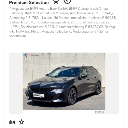
* Angebot der BMW Austria Bank GmbH. BMW Zielratenkredit für das
Fahrzeug BMW M3 Competition M xDrive, Anschaffungswert € 105.940,-,
Anzahlung € 31.782,-, Laufzeit 36 Monate, monatliche Kreditrate € 904,38,
Zielrate € 52.970,-, Bearbeitungsgebühr € 260,00, eff. Jahreszinssatz
6,22%, Sollzinssatz var. 5,99%, Gesamtkreditbetrag € 85.787,62. Beträge
inkl. NoVA und MwSt.. Angebot freibleibend. Änderungen und Irrtümer
vorbehalten.