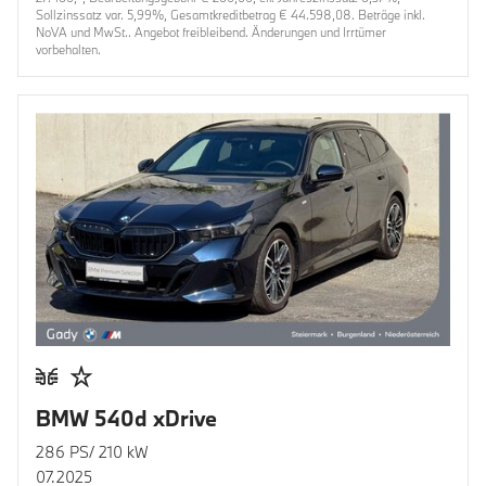
Sollzinssatz var. 5,99%, Gesamtkreditbetrag € 44.598,08. Beträge inkl.
NoVA und MwSt.. Angebot freibleibend. Änderungen und Irrtümer
vorbehalten.
BMW 540d xDrive
286 PS/ 210 kW
07.2025