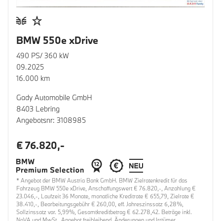
BMW 550e xDrive
490 PS/ 360 kW
09.2025
16.000 km
Gady Automobile GmbH
8403 Lebring
Angebotsnr: 3108985
€ 76.820,-
* Angebot der BMW Austria Bank GmbH. BMW Zielratenkredit für das
Fahrzeug BMW 550e xDrive, Anschaffungswert € 76.820,-, Anzahlung €
23.046,-, Laufzeit 36 Monate, monatliche Kreditrate € 655,79, Zielrate €
38.410,-, Bearbeitungsgebühr € 260,00, eff. Jahreszinssatz 6,28%,
Sollzinssatz var. 5,99%, Gesamtkreditbetrag € 62.278,42. Beträge inkl.
NoVA und MwSt.. Angebot freibleibend. Änderungen und Irrtümer