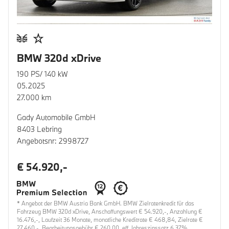
BMW 320d xDrive
190 PS/ 140 kW
05.2025
27.000 km
Gady Automobile GmbH
8403 Lebring
Angebotsnr: 2998727
€ 54.920,-
* Angebot der BMW Austria Bank GmbH. BMW Zielratenkredit für das
Fahrzeug BMW 320d xDrive, Anschaffungswert € 54.920,-, Anzahlung €
16.476,-, Laufzeit 36 Monate, monatliche Kreditrate € 468,84, Zielrate €
27.460,-, Bearbeitungsgebühr € 260,00, eff. Jahreszinssatz 6,37%,