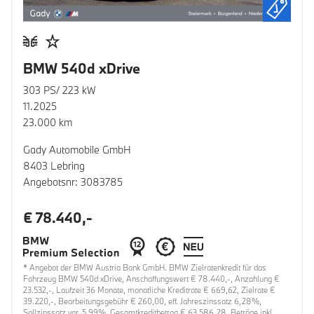
BMW 540d xDrive
303 PS/ 223 kW
11.2025
23.000 km
Gady Automobile GmbH
8403 Lebring
Angebotsnr: 3083785
€ 78.440,-
* Angebot der BMW Austria Bank GmbH. BMW Zielratenkredit für das
Fahrzeug BMW 540d xDrive, Anschaffungswert € 78.440,-, Anzahlung €
23.532,-, Laufzeit 36 Monate, monatliche Kreditrate € 669,62, Zielrate €
39.220,-, Bearbeitungsgebühr € 260,00, eff. Jahreszinssatz 6,28%,
Sollzinssatz var. 5,99%, Gesamtkreditbetrag € 63.586,28. Beträge inkl.