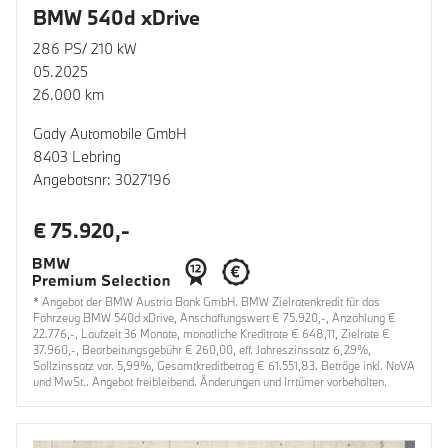
BMW 540d xDrive
286 PS/ 210 kW
05.2025
26.000 km
Gady Automobile GmbH
8403 Lebring
Angebotsnr: 3027196
€ 75.920,-
* Angebot der BMW Austria Bank GmbH. BMW Zielratenkredit für das
Fahrzeug BMW 540d xDrive, Anschaffungswert € 75.920,-, Anzahlung €
22.776,-, Laufzeit 36 Monate, monatliche Kreditrate € 648,11, Zielrate €
37.960,-, Bearbeitungsgebühr € 260,00, eff. Jahreszinssatz 6,29%,
Sollzinssatz var. 5,99%, Gesamtkreditbetrag € 61.551,83. Beträge inkl. NoVA
und MwSt.. Angebot freibleibend. Änderungen und Irrtümer vorbehalten.