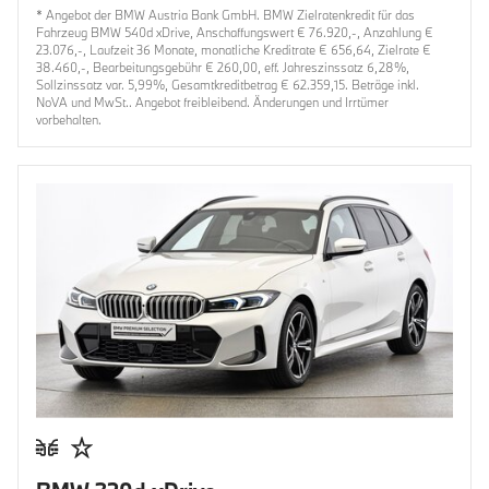
* Angebot der BMW Austria Bank GmbH. BMW Zielratenkredit für das
Fahrzeug BMW 540d xDrive, Anschaffungswert € 76.920,-, Anzahlung €
23.076,-, Laufzeit 36 Monate, monatliche Kreditrate € 656,64, Zielrate €
38.460,-, Bearbeitungsgebühr € 260,00, eff. Jahreszinssatz 6,28%,
Sollzinssatz var. 5,99%, Gesamtkreditbetrag € 62.359,15. Beträge inkl.
NoVA und MwSt.. Angebot freibleibend. Änderungen und Irrtümer
vorbehalten.