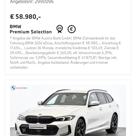
Angebotsnr: 2990096
€ 58.980,-
* Angebot der BMW Austria Bank GmbH. BMW Zielratenkredit für das
Fahrzeug BMW 320d xDrive, Anschaffungswert € 58.980,-, Anzahlung €
17.694,-, Laufzeit 36 Monate, monatliche Kreditrate € 503,49, Zielrate €
29.490,-, Bearbeitungsgebühr € 260,00, eff. Jahreszinssatz 6,35%,
Sollzinssatz var. 5,99%, Gesamtkreditbetrag € 47.875,81. Beträge inkl.
NoVA und MwSt.. Angebot freibleibend. Änderungen und Irrtümer
vorbehalten.