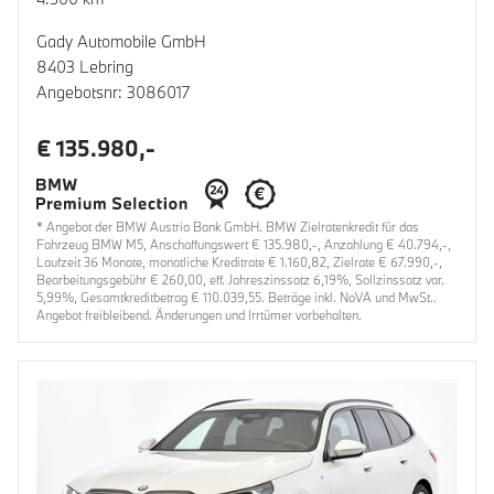
Gady Automobile GmbH
8403 Lebring
Angebotsnr: 3086017
€ 135.980,-
* Angebot der BMW Austria Bank GmbH. BMW Zielratenkredit für das
Fahrzeug BMW M5, Anschaffungswert € 135.980,-, Anzahlung € 40.794,-,
Laufzeit 36 Monate, monatliche Kreditrate € 1.160,82, Zielrate € 67.990,-,
Bearbeitungsgebühr € 260,00, eff. Jahreszinssatz 6,19%, Sollzinssatz var.
5,99%, Gesamtkreditbetrag € 110.039,55. Beträge inkl. NoVA und MwSt..
Angebot freibleibend. Änderungen und Irrtümer vorbehalten.