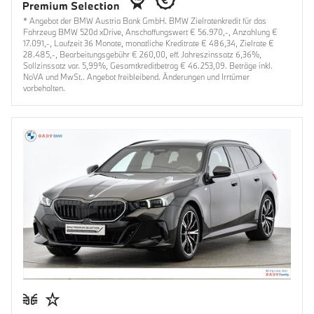
* Angebot der BMW Austria Bank GmbH. BMW Zielratenkredit für das
Fahrzeug BMW 520d xDrive, Anschaffungswert € 56.970,-, Anzahlung €
17.091,-, Laufzeit 36 Monate, monatliche Kreditrate € 486,34, Zielrate €
28.485,-, Bearbeitungsgebühr € 260,00, eff. Jahreszinssatz 6,36%,
Sollzinssatz var. 5,99%, Gesamtkreditbetrag € 46.253,09. Beträge inkl.
NoVA und MwSt.. Angebot freibleibend. Änderungen und Irrtümer
vorbehalten.