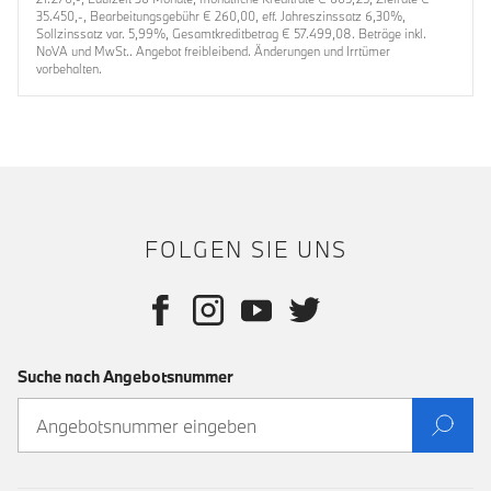
35.450,-, Bearbeitungsgebühr € 260,00, eff. Jahreszinssatz 6,30%,
Sollzinssatz var. 5,99%, Gesamtkreditbetrag € 57.499,08. Beträge inkl.
NoVA und MwSt.. Angebot freibleibend. Änderungen und Irrtümer
vorbehalten.
FOLGEN SIE UNS
Suche nach Angebotsnummer