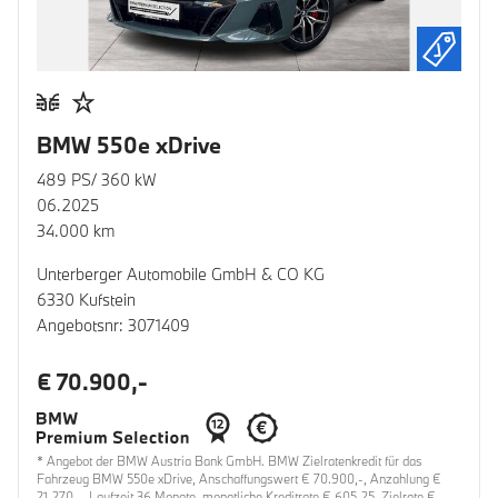
BMW 550e xDrive
489 PS/ 360 kW
06.2025
34.000 km
Unterberger Automobile GmbH & CO KG
6330 Kufstein
Angebotsnr: 3071409
€ 70.900,-
* Angebot der BMW Austria Bank GmbH. BMW Zielratenkredit für das
Fahrzeug BMW 550e xDrive, Anschaffungswert € 70.900,-, Anzahlung €
21.270,-, Laufzeit 36 Monate, monatliche Kreditrate € 605,25, Zielrate €