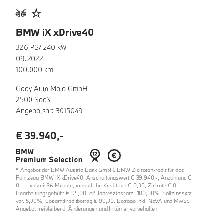
BMW iX xDrive40
326 PS/ 240 kW
09.2022
100.000 km
Gady Auto Moto GmbH
2500 Sooß
Angebotsnr: 3015049
€ 39.940,-
* Angebot der BMW Austria Bank GmbH. BMW Zielratenkredit für das
Fahrzeug BMW iX xDrive40, Anschaffungswert € 39.940,-, Anzahlung €
0,-, Laufzeit 36 Monate, monatliche Kreditrate € 0,00, Zielrate € 0,-,
Bearbeitungsgebühr € 99,00, eff. Jahreszinssatz -100,00%, Sollzinssatz
var. 5,99%, Gesamtkreditbetrag € 99,00. Beträge inkl. NoVA und MwSt..
Angebot freibleibend. Änderungen und Irrtümer vorbehalten.