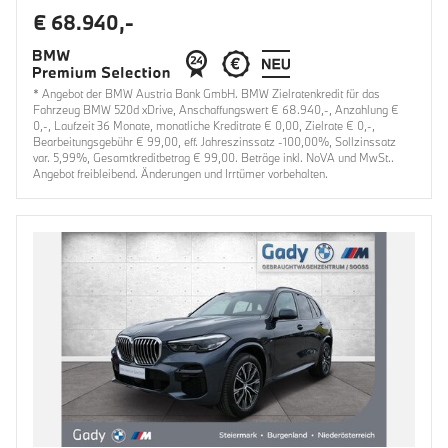
€ 68.940,-
* Angebot der BMW Austria Bank GmbH. BMW Zielratenkredit für das
Fahrzeug BMW 520d xDrive, Anschaffungswert € 68.940,-, Anzahlung €
0,-, Laufzeit 36 Monate, monatliche Kreditrate € 0,00, Zielrate € 0,-,
Bearbeitungsgebühr € 99,00, eff. Jahreszinssatz -100,00%, Sollzinssatz
var. 5,99%, Gesamtkreditbetrag € 99,00. Beträge inkl. NoVA und MwSt..
Angebot freibleibend. Änderungen und Irrtümer vorbehalten.