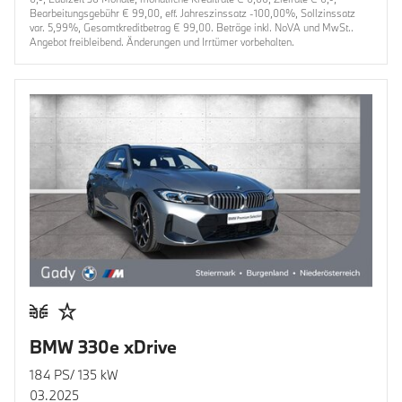
Bearbeitungsgebühr € 99,00, eff. Jahreszinssatz -100,00%, Sollzinssatz
var. 5,99%, Gesamtkreditbetrag € 99,00. Beträge inkl. NoVA und MwSt..
Angebot freibleibend. Änderungen und Irrtümer vorbehalten.
BMW 330e xDrive
184 PS/ 135 kW
03.2025