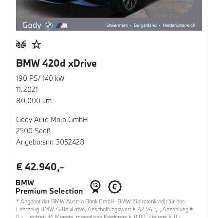
BMW 420d xDrive
190 PS/ 140 kW
11.2021
80.000 km
Gady Auto Moto GmbH
2500 Sooß
Angebotsnr: 3052428
€ 42.940,-
* Angebot der BMW Austria Bank GmbH. BMW Zielratenkredit für das
Fahrzeug BMW 420d xDrive, Anschaffungswert € 42.940,-, Anzahlung €
0,-, Laufzeit 36 Monate, monatliche Kreditrate € 0,00, Zielrate € 0,-,