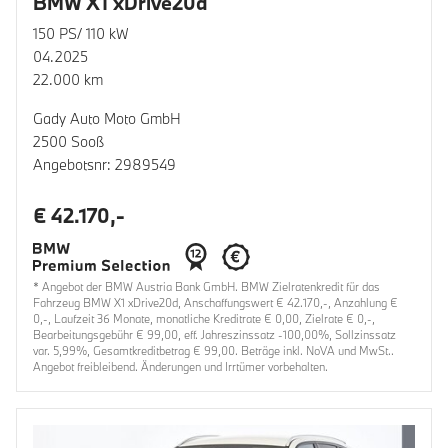
BMW X1 xDrive20d
150 PS/ 110 kW
04.2025
22.000 km
Gady Auto Moto GmbH
2500 Sooß
Angebotsnr: 2989549
€ 42.170,-
* Angebot der BMW Austria Bank GmbH. BMW Zielratenkredit für das
Fahrzeug BMW X1 xDrive20d, Anschaffungswert € 42.170,-, Anzahlung €
0,-, Laufzeit 36 Monate, monatliche Kreditrate € 0,00, Zielrate € 0,-,
Bearbeitungsgebühr € 99,00, eff. Jahreszinssatz -100,00%, Sollzinssatz
var. 5,99%, Gesamtkreditbetrag € 99,00. Beträge inkl. NoVA und MwSt..
Angebot freibleibend. Änderungen und Irrtümer vorbehalten.