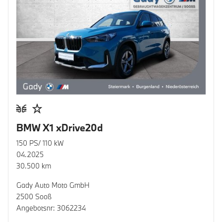
BMW X1 xDrive20d
150 PS/ 110 kW
04.2025
30.500 km
Gady Auto Moto GmbH
2500 Sooß
Angebotsnr: 3062234