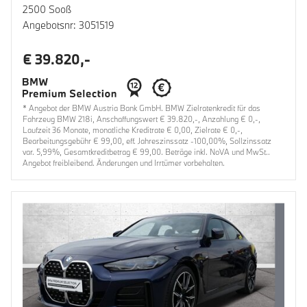
2500 Sooß
Angebotsnr: 3051519
€ 39.820,-
* Angebot der BMW Austria Bank GmbH. BMW Zielratenkredit für das
Fahrzeug BMW 218i, Anschaffungswert € 39.820,-, Anzahlung € 0,-,
Laufzeit 36 Monate, monatliche Kreditrate € 0,00, Zielrate € 0,-,
Bearbeitungsgebühr € 99,00, eff. Jahreszinssatz -100,00%, Sollzinssatz
var. 5,99%, Gesamtkreditbetrag € 99,00. Beträge inkl. NoVA und MwSt..
Angebot freibleibend. Änderungen und Irrtümer vorbehalten.