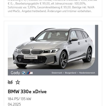
€ 0,-, Bearbeitungsgebühr € 99,00, eff. Jahreszinssatz -100,00%,
Sollzinssatz var. 5,99%, Gesamtkreditbetrag € 99,00. Beträge inkl. NoVA
und MwSt.. Angebot freibleibend. Änderungen und Irrtümer vorbehalten.
BMW 330e xDrive
184 PS/ 135 kW
04.2025