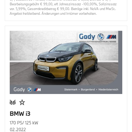
Bearbeitungsgebühr € 99,00, eff. Jahreszinssatz -100,00%, Sollzinssatz
var. 5,99%, Gesamtkreditbetrag € 99,00. Beträge inkl. NoVA und MwSt..
Angebot freibleibend. Änderungen und Irrtümer vorbehalten.
BMW i3
170 PS/ 125 kW
02.2022