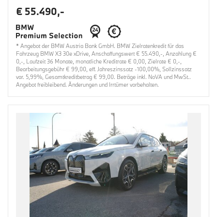
€ 55.490,-
* Angebot der BMW Austria Bank GmbH. BMW Zielratenkredit für das
Fahrzeug BMW X3 30e xDrive, Anschaffungswert € 55.490,-, Anzahlung €
0,-, Laufzeit 36 Monate, monatliche Kreditrate € 0,00, Zielrate € 0,-,
Bearbeitungsgebühr € 99,00, eff. Jahreszinssatz -100,00%, Sollzinssatz
var. 5,99%, Gesamtkreditbetrag € 99,00. Beträge inkl. NoVA und MwSt..
Angebot freibleibend. Änderungen und Irrtümer vorbehalten.