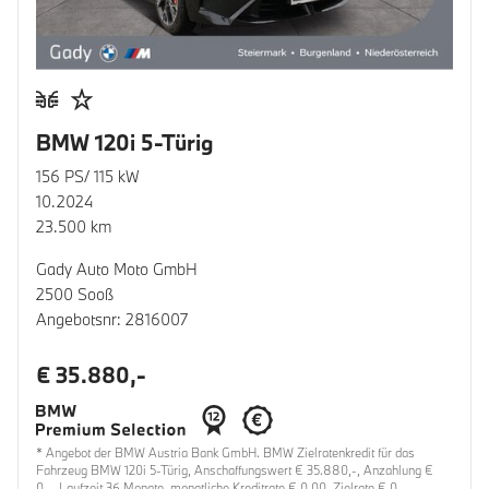
BMW 120i 5-Türig
156 PS/ 115 kW
10.2024
23.500 km
Gady Auto Moto GmbH
2500 Sooß
Angebotsnr: 2816007
€ 35.880,-
* Angebot der BMW Austria Bank GmbH. BMW Zielratenkredit für das
Fahrzeug BMW 120i 5-Türig, Anschaffungswert € 35.880,-, Anzahlung €
0,-, Laufzeit 36 Monate, monatliche Kreditrate € 0,00, Zielrate € 0,-,