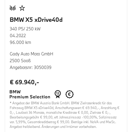
BMW X5 xDrive40d
340 PS/ 250 kW
04.2022
96.000 km
Gady Auto Moto GmbH
2500 Sooß
Angebotsnr: 3050039
€ 69.940,-
* Angebot der BMW Austria Bank GmbH. BMW Zielratenkredit für das
Fahrzeug BMW X5 xDrive40d, Anschaffungswert € 69.940,-, Anzahlung €
0,-, Laufzeit 36 Monate, monatliche Kreditrate € 0,00, Zielrate € 0,-,
Bearbeitungsgebühr € 99,00, eff. Jahreszinssatz -100,00%, Sollzinssatz
var. 5,99%, Gesamtkreditbetrag € 99,00. Beträge inkl. NoVA und MwSt..
Angebot freibleibend. Änderungen und Irrtümer vorbehalten.