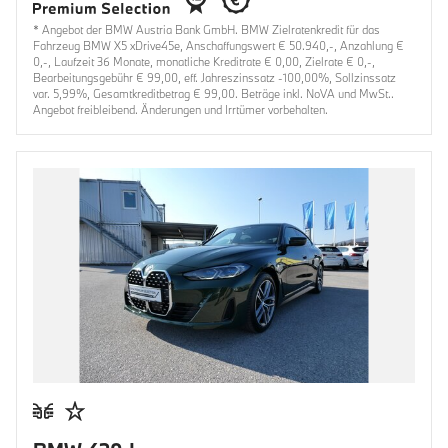
* Angebot der BMW Austria Bank GmbH. BMW Zielratenkredit für das
Fahrzeug BMW X5 xDrive45e, Anschaffungswert € 50.940,-, Anzahlung €
0,-, Laufzeit 36 Monate, monatliche Kreditrate € 0,00, Zielrate € 0,-,
Bearbeitungsgebühr € 99,00, eff. Jahreszinssatz -100,00%, Sollzinssatz
var. 5,99%, Gesamtkreditbetrag € 99,00. Beträge inkl. NoVA und MwSt..
Angebot freibleibend. Änderungen und Irrtümer vorbehalten.