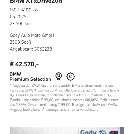
BMW X1 xDrive20d
150 PS/ 110 kW
05.2025
23.500 km
Gady Auto Moto GmbH
2500 Sooß
Angebotsnr: 3062228
€ 42.570,-
* Angebot der BMW Austria Bank GmbH. BMW Zielratenkredit für das
Fahrzeug BMW X1 xDrive20d, Anschaffungswert € 42.570,-, Anzahlung €
0,-, Laufzeit 36 Monate, monatliche Kreditrate € 0,00, Zielrate € 0,-,
Bearbeitungsgebühr € 99,00, eff. Jahreszinssatz -100,00%, Sollzinssatz
var. 5,99%, Gesamtkreditbetrag € 99,00. Beträge inkl. NoVA und MwSt..
Angebot freibleibend. Änderungen und Irrtümer vorbehalten.