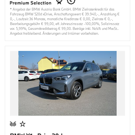
* Angebot der BMW Austria Bank GmbH. BMW Zielratenkredit für das
Fahrzeug BMW 520d xDrive, Anschaffungswert € 39.940,-, Anzahlung €
0,-, Laufzeit 36 Monate, monatliche Kreditrate € 0,00, Zielrate € 0,-,
Bearbeitungsgebühr € 99,00, eff. Jahreszinssatz -100,00%, Sollzinssatz
var. 5,99%, Gesamtkreditbetrag € 99,00. Beträge inkl. NoVA und MwSt..
Angebot freibleibend. Änderungen und Irrtümer vorbehalten.