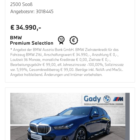
2500 Sooß
Angebotsnr: 3018445
€ 34.990,-
* Angebot der BMW Austria Bank GmbH. BMW Zielratenkredit für das
Fahrzeug BMW 216i, Anschaffungswert € 34.990,-, Anzahlung € 0,-,
Laufzeit 36 Monate, monatliche Kreditrate € 0,00, Zielrate € 0,-,
Bearbeitungsgebühr € 99,00, eff. Jahreszinssatz -100,00%, Sollzinssatz
var. 5,99%, Gesamtkreditbetrag € 99,00. Beträge inkl. NoVA und MwSt..
Angebot freibleibend. Änderungen und Irrtümer vorbehalten.