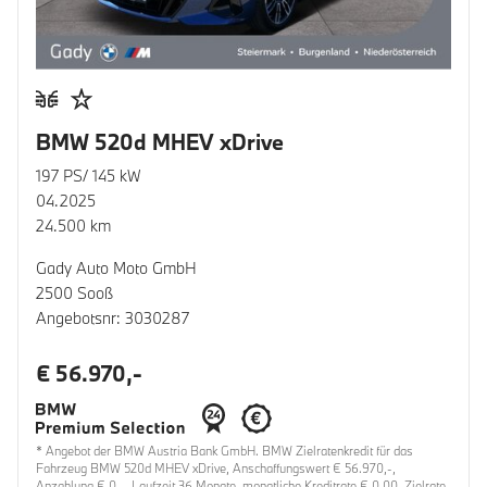
BMW 520d MHEV xDrive
197 PS/ 145 kW
04.2025
24.500 km
Gady Auto Moto GmbH
2500 Sooß
Angebotsnr: 3030287
€ 56.970,-
* Angebot der BMW Austria Bank GmbH. BMW Zielratenkredit für das
Fahrzeug BMW 520d MHEV xDrive, Anschaffungswert € 56.970,-,
Anzahlung € 0,-, Laufzeit 36 Monate, monatliche Kreditrate € 0,00, Zielrate