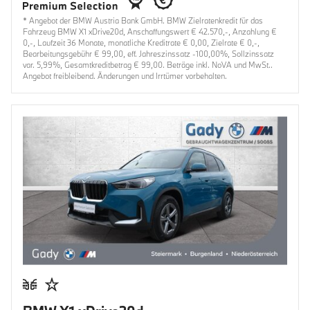
* Angebot der BMW Austria Bank GmbH. BMW Zielratenkredit für das
Fahrzeug BMW X1 xDrive20d, Anschaffungswert € 42.570,-, Anzahlung €
0,-, Laufzeit 36 Monate, monatliche Kreditrate € 0,00, Zielrate € 0,-,
Bearbeitungsgebühr € 99,00, eff. Jahreszinssatz -100,00%, Sollzinssatz
var. 5,99%, Gesamtkreditbetrag € 99,00. Beträge inkl. NoVA und MwSt..
Angebot freibleibend. Änderungen und Irrtümer vorbehalten.