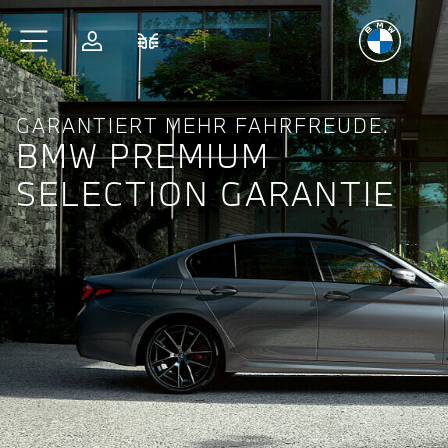
Freude
am Fahren
Zum Hauptinhalt springen
Anmelden
Fahrzeugvergleich
GARANTIERT MEHR FAHRFREUDE.
BMW PREMIUM
SELECTION GARANTIE