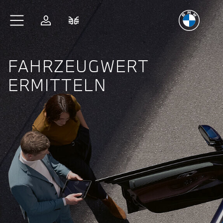
Freude
am Fahren
Zum Hauptinhalt springen
Anmelden
Fahrzeugvergleich
FAHRZEUGWERT
ERMITTELN