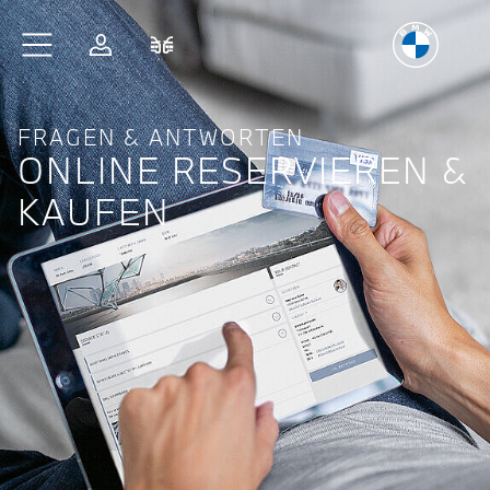
Freude
am Fahren
Zum Hauptinhalt springen
Anmelden
Fahrzeugvergleich
FRAGEN & ANTWORTEN
ONLINE RESERVIEREN &
KAUFEN