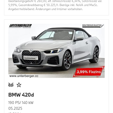
Bearbeitungsgebühr € 260,00, eff. Jahreszinssatz 6,34%, Sollzinssatz var.
5,99%, Gesamtkreditbetrag € 50.225,11. Beträge inkl. NoVA und MwSt..
Angebot freibleibend. Änderungen und Irrtümer vorbehalten.
BMW 420d
190 PS/ 140 kW
05.2025