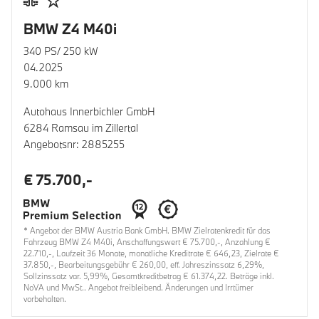
BMW Z4 M40i
340 PS/ 250 kW
04.2025
9.000 km
Autohaus Innerbichler GmbH
6284 Ramsau im Zillertal
Angebotsnr: 2885255
€ 75.700,-
* Angebot der BMW Austria Bank GmbH. BMW Zielratenkredit für das
Fahrzeug BMW Z4 M40i, Anschaffungswert € 75.700,-, Anzahlung €
22.710,-, Laufzeit 36 Monate, monatliche Kreditrate € 646,23, Zielrate €
37.850,-, Bearbeitungsgebühr € 260,00, eff. Jahreszinssatz 6,29%,
Sollzinssatz var. 5,99%, Gesamtkreditbetrag € 61.374,22. Beträge inkl.
NoVA und MwSt.. Angebot freibleibend. Änderungen und Irrtümer
vorbehalten.