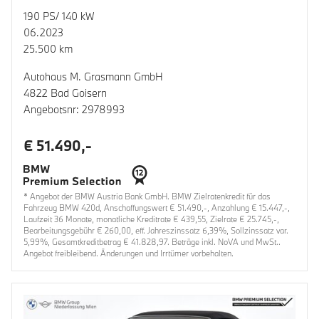
190 PS/ 140 kW
06.2023
25.500 km
Autohaus M. Grasmann GmbH
4822 Bad Goisern
Angebotsnr: 2978993
€ 51.490,-
* Angebot der BMW Austria Bank GmbH. BMW Zielratenkredit für das
Fahrzeug BMW 420d, Anschaffungswert € 51.490,-, Anzahlung € 15.447,-,
Laufzeit 36 Monate, monatliche Kreditrate € 439,55, Zielrate € 25.745,-,
Bearbeitungsgebühr € 260,00, eff. Jahreszinssatz 6,39%, Sollzinssatz var.
5,99%, Gesamtkreditbetrag € 41.828,97. Beträge inkl. NoVA und MwSt..
Angebot freibleibend. Änderungen und Irrtümer vorbehalten.