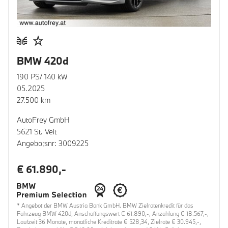
BMW 420d
190 PS/ 140 kW
05.2025
27.500 km
AutoFrey GmbH
5621 St. Veit
Angebotsnr: 3009225
€ 61.890,-
* Angebot der BMW Austria Bank GmbH. BMW Zielratenkredit für das
Fahrzeug BMW 420d, Anschaffungswert € 61.890,-, Anzahlung € 18.567,-,
Laufzeit 36 Monate, monatliche Kreditrate € 528,34, Zielrate € 30.945,-,