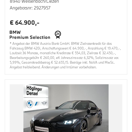
8940 Weißenbach/Liezen
Angebotsnr: 2927957
€ 64.900,-
* Angebot der BMW Austria Bank GmbH. BMW Zielratenkredit für das
Fahrzeug BMW 420i, Anschaffungswert € 64.900,-, Anzahlung € 19.470,-,
Laufzeit 36 Monate, monatliche Kreditrate € 554,03, Zielrate € 32.450,-,
Bearbeitungsgebühr € 260,00, eff. Jahreszinssatz 6,32%, Sollzinssatz var.
5,99%, Gesamtkreditbetrag € 52.655,15. Beträge inkl. NoVA und MwSt..
Angebot freibleibend. Änderungen und Irrtümer vorbehalten.