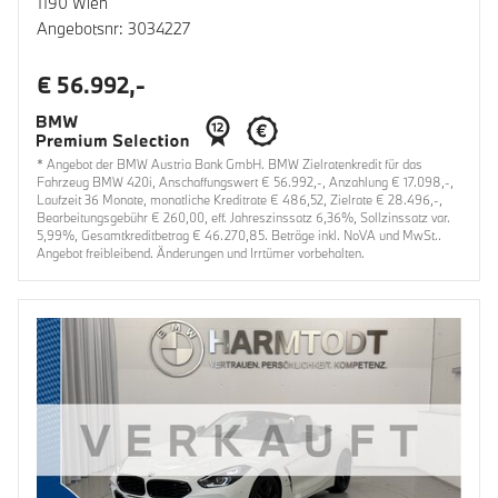
1190 Wien
Angebotsnr: 3034227
€ 56.992,-
* Angebot der BMW Austria Bank GmbH. BMW Zielratenkredit für das
Fahrzeug BMW 420i, Anschaffungswert € 56.992,-, Anzahlung € 17.098,-,
Laufzeit 36 Monate, monatliche Kreditrate € 486,52, Zielrate € 28.496,-,
Bearbeitungsgebühr € 260,00, eff. Jahreszinssatz 6,36%, Sollzinssatz var.
5,99%, Gesamtkreditbetrag € 46.270,85. Beträge inkl. NoVA und MwSt..
Angebot freibleibend. Änderungen und Irrtümer vorbehalten.