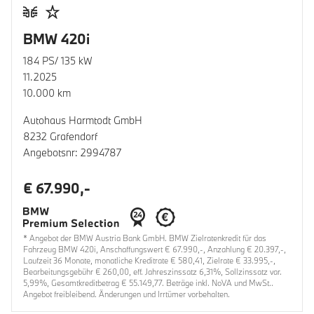
BMW 420i
184 PS/ 135 kW
11.2025
10.000 km
Autohaus Harmtodt GmbH
8232 Grafendorf
Angebotsnr: 2994787
€ 67.990,-
* Angebot der BMW Austria Bank GmbH. BMW Zielratenkredit für das
Fahrzeug BMW 420i, Anschaffungswert € 67.990,-, Anzahlung € 20.397,-,
Laufzeit 36 Monate, monatliche Kreditrate € 580,41, Zielrate € 33.995,-,
Bearbeitungsgebühr € 260,00, eff. Jahreszinssatz 6,31%, Sollzinssatz var.
5,99%, Gesamtkreditbetrag € 55.149,77. Beträge inkl. NoVA und MwSt..
Angebot freibleibend. Änderungen und Irrtümer vorbehalten.