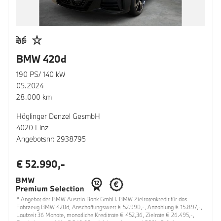
BMW 420d
190 PS/ 140 kW
05.2024
28.000 km
Höglinger Denzel GesmbH
4020 Linz
Angebotsnr: 2938795
€ 52.990,-
* Angebot der BMW Austria Bank GmbH. BMW Zielratenkredit für das
Fahrzeug BMW 420d, Anschaffungswert € 52.990,-, Anzahlung € 15.897,-,
Laufzeit 36 Monate, monatliche Kreditrate € 452,36, Zielrate € 26.495,-,