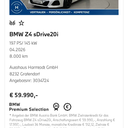
BMW Z4 sDrive20i
197 PS/ 145 kW
04.2026
8.000 km
Autohaus Harmtodt GmbH
8232 Grafendorf
Angebotsnr: 3034724
€ 59.990,-
* Angebot der BMW Austria Bank GmbH. BMW Zielratenkredit für das
Fahrzeug BMW Z4 sDrive20i, Anschaffungswert € 59.990,-, Anzahlung €
17.997,-, Laufzeit 36 Monate, monatliche Kreditrate € 512,12, Zielrate €