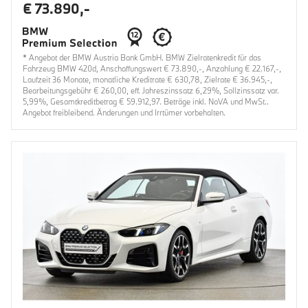
€ 73.890,-
* Angebot der BMW Austria Bank GmbH. BMW Zielratenkredit für das
Fahrzeug BMW 420d, Anschaffungswert € 73.890,-, Anzahlung € 22.167,-,
Laufzeit 36 Monate, monatliche Kreditrate € 630,78, Zielrate € 36.945,-,
Bearbeitungsgebühr € 260,00, eff. Jahreszinssatz 6,29%, Sollzinssatz var.
5,99%, Gesamtkreditbetrag € 59.912,97. Beträge inkl. NoVA und MwSt..
Angebot freibleibend. Änderungen und Irrtümer vorbehalten.