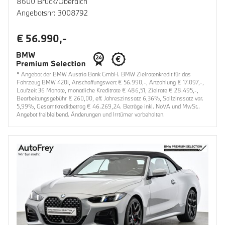
8600 Bruck/Oberaich
Angebotsnr: 3008792
€ 56.990,-
* Angebot der BMW Austria Bank GmbH. BMW Zielratenkredit für das
Fahrzeug BMW 420i, Anschaffungswert € 56.990,-, Anzahlung € 17.097,-,
Laufzeit 36 Monate, monatliche Kreditrate € 486,51, Zielrate € 28.495,-,
Bearbeitungsgebühr € 260,00, eff. Jahreszinssatz 6,36%, Sollzinssatz var.
5,99%, Gesamtkreditbetrag € 46.269,24. Beträge inkl. NoVA und MwSt..
Angebot freibleibend. Änderungen und Irrtümer vorbehalten.