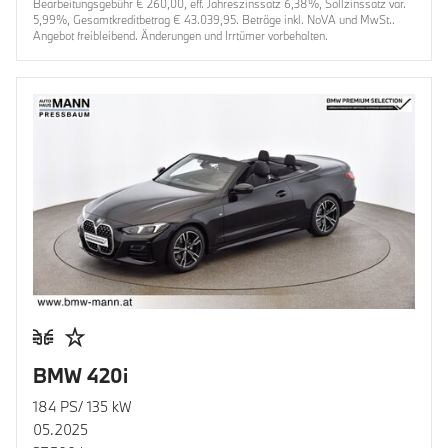
Bearbeitungsgebühr € 260,00, eff. Jahreszinssatz 6,38%, Sollzinssatz var.
5,99%, Gesamtkreditbetrag € 43.039,95. Beträge inkl. NoVA und MwSt..
Angebot freibleibend. Änderungen und Irrtümer vorbehalten.
BMW 420i
184 PS/ 135 kW
05.2025