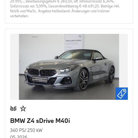
29.995,-, Bearbeitungsgebühr € 260,00, eff. Jahreszinssatz 6,34%,
Sollzinssatz var. 5,99%, Gesamtkreditbetrag € 48.691,20. Beträge inkl.
NoVA und MwSt.. Angebot freibleibend. Änderungen und Irrtümer
vorbehalten.
BMW Z4 sDrive M40i
340 PS/ 250 kW
05.2026