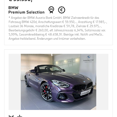
* Angebot der BMW Austria Bank GmbH. BMW Zielratenkredit für das
Fahrzeug BMW 420d, Anschaffungswert € 59.950,-, Anzahlung € 17.985,-,
Laufzeit 36 Monate, monatliche Kreditrate € 511,78, Zielrate € 29.975,-,
Bearbeitungsgebühr € 260,00, eff. Jahreszinssatz 6,34%, Sollzinssatz var.
5,99%, Gesamtkreditbetrag € 48.658,91. Beträge inkl. NoVA und MwSt..
Angebot freibleibend. Änderungen und Irrtümer vorbehalten.