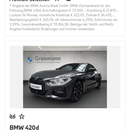
* Angebot der BMW Austria Bank GmbH. BMW Zielratenkredit für das
Fahrzeug BMW 430d, Anschaffungswert € 72.990,-, Anzahlung € 21.897,-,
Laufzeit 36 Monate, monatliche Kreditrate € 623,09, Zielrate € 36.495,-,
Bearbeitungsgebühr € 260,00, eff. Jahreszinssatz 6,29%, Sollzinssatz var.
5,99%, Gesamtkreditbetrag € 59.186,38. Beträge inkl. NoVA und MwSt..
Angebot freibleibend. Änderungen und Irrtümer vorbehalten.
BMW 420d