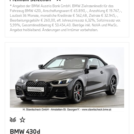
* Angebot der BMW Austria Bank GmbH. BMW Zielratenkredit für das
Fahrzeug BMW 420i, Anschaffungswert € 65.890,-, Anzahlung € 19.767,-,
Laufzeit 36 Monate, monatliche Kreditrate € 562,48, Zielrate € 32.945,-,
Bearbeitungsgebühr € 260,00, eff. Jahreszinssatz 6,32%, Sollzinssatz var.
5,99%, Gesamtkreditbetrag € 53.454,40. Beträge inkl. NoVA und MwSt..
Angebot freibleibend. Änderungen und Irrtümer vorbehalten.
BMW 430d