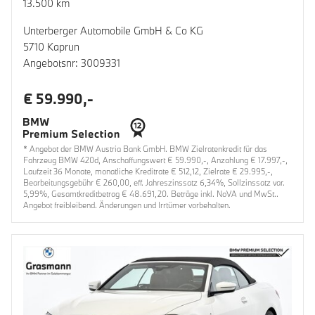
13.500 km
Unterberger Automobile GmbH & Co KG
5710 Kaprun
Angebotsnr: 3009331
€ 59.990,-
* Angebot der BMW Austria Bank GmbH. BMW Zielratenkredit für das
Fahrzeug BMW 420d, Anschaffungswert € 59.990,-, Anzahlung € 17.997,-,
Laufzeit 36 Monate, monatliche Kreditrate € 512,12, Zielrate € 29.995,-,
Bearbeitungsgebühr € 260,00, eff. Jahreszinssatz 6,34%, Sollzinssatz var.
5,99%, Gesamtkreditbetrag € 48.691,20. Beträge inkl. NoVA und MwSt..
Angebot freibleibend. Änderungen und Irrtümer vorbehalten.