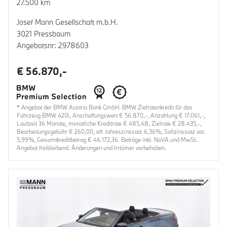
27.500 km
Josef Mann Gesellschaft m.b.H.
3021 Pressbaum
Angebotsnr: 2978603
€ 56.870,-
* Angebot der BMW Austria Bank GmbH. BMW Zielratenkredit für das
Fahrzeug BMW 420i, Anschaffungswert € 56.870,-, Anzahlung € 17.061,-,
Laufzeit 36 Monate, monatliche Kreditrate € 485,48, Zielrate € 28.435,-,
Bearbeitungsgebühr € 260,00, eff. Jahreszinssatz 6,36%, Sollzinssatz var.
5,99%, Gesamtkreditbetrag € 46.172,36. Beträge inkl. NoVA und MwSt..
Angebot freibleibend. Änderungen und Irrtümer vorbehalten.