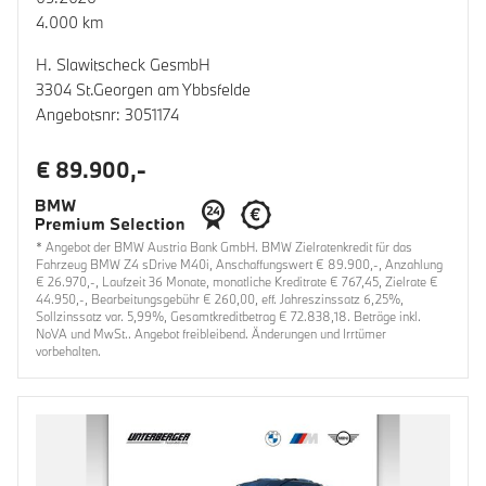
4.000 km
H. Slawitscheck GesmbH
3304 St.Georgen am Ybbsfelde
Angebotsnr: 3051174
€ 89.900,-
* Angebot der BMW Austria Bank GmbH. BMW Zielratenkredit für das
Fahrzeug BMW Z4 sDrive M40i, Anschaffungswert € 89.900,-, Anzahlung
€ 26.970,-, Laufzeit 36 Monate, monatliche Kreditrate € 767,45, Zielrate €
44.950,-, Bearbeitungsgebühr € 260,00, eff. Jahreszinssatz 6,25%,
Sollzinssatz var. 5,99%, Gesamtkreditbetrag € 72.838,18. Beträge inkl.
NoVA und MwSt.. Angebot freibleibend. Änderungen und Irrtümer
vorbehalten.