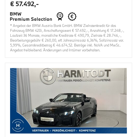
€ 57.492,-
* Angebot der BMW Austria Bank GmbH. BMW Zielratenkredit für das
Fahrzeug BMW 420i, Anschaffungswert € 57.492,-, Anzahlung € 17.248,-,
Laufzeit 36 Monate, monatliche Kreditrate € 490,79, Zielrate € 28.746,-,
Bearbeitungsgebühr € 260,00, eff. Jahreszinssatz 6,36%, Sollzinssatz var.
5,99%, Gesamtkreditbetrag € 46.674,52. Beträge inkl. NoVA und MwSt..
Angebot freibleibend. Änderungen und Irrtümer vorbehalten.