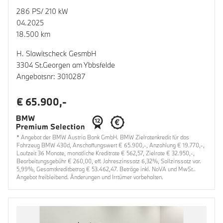
286 PS/ 210 kW
04.2025
18.500 km
H. Slawitscheck GesmbH
3304 St.Georgen am Ybbsfelde
Angebotsnr: 3010287
€ 65.900,-
* Angebot der BMW Austria Bank GmbH. BMW Zielratenkredit für das
Fahrzeug BMW 430d, Anschaffungswert € 65.900,-, Anzahlung € 19.770,-,
Laufzeit 36 Monate, monatliche Kreditrate € 562,57, Zielrate € 32.950,-,
Bearbeitungsgebühr € 260,00, eff. Jahreszinssatz 6,32%, Sollzinssatz var.
5,99%, Gesamtkreditbetrag € 53.462,47. Beträge inkl. NoVA und MwSt..
Angebot freibleibend. Änderungen und Irrtümer vorbehalten.