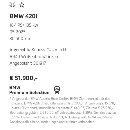
BMW 420i
184 PS/ 135 kW
05.2025
30.500 km
Automobile Knauss Ges.m.b.H.
8940 Weißenbach/Liezen
Angebotsnr: 3019171
€ 51.900,-
* Angebot der BMW Austria Bank GmbH. BMW Zielratenkredit für das
Fahrzeug BMW 420i, Anschaffungswert € 51.900,-, Anzahlung € 15.570,-,
Laufzeit 36 Monate, monatliche Kreditrate € 443,05, Zielrate € 25.950,-,
Bearbeitungsgebühr € 260,00, eff. Jahreszinssatz 6,39%, Sollzinssatz var.
5,99%, Gesamtkreditbetrag € 42.159,97. Beträge inkl. NoVA und MwSt..
Angebot freibleibend. Änderungen und Irrtümer vorbehalten.