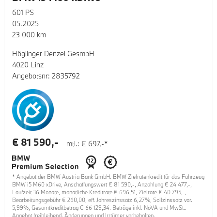
601
PS
05.2025
23 000
km
Höglinger Denzel GesmbH
4020 Linz
Angebotsnr:
2835792
€
81 590
,-
mtl.: €
697
,-*
* Angebot der BMW Austria Bank GmbH. BMW Zielratenkredit für das Fahrzeug
BMW i5 M60 xDrive
, Anschaffungswert €
81 590
,-, Anzahlung €
24 477
,-,
Laufzeit
36
Monate, monatliche Kreditrate €
696,51
, Zielrate €
40 795
,-,
Bearbeitungsgebühr €
260,00
, eff. Jahreszinssatz
6,27
%, Sollzinssatz var.
5,99
%, Gesamtkreditbetrag €
66 129,34
. Beträge inkl. NoVA und MwSt..
Angebot freibleibend. Änderungen und Irrtümer vorbehalten.