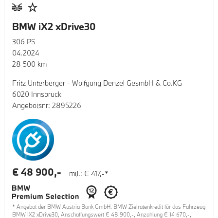
BMW iX2 xDrive30
306
PS
04.2024
28 500
km
Fritz Unterberger - Wolfgang Denzel GesmbH & Co.KG
6020 Innsbruck
Angebotsnr:
2895226
€
48 900
,-
mtl.: €
417
,-*
* Angebot der BMW Austria Bank GmbH. BMW Zielratenkredit für das Fahrzeug
BMW iX2 xDrive30
, Anschaffungswert €
48 900
,-, Anzahlung €
14 670
,-,