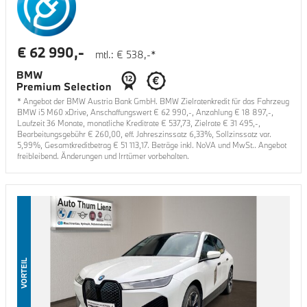
€
62 990
,-
mtl.: €
538
,-*
* Angebot der BMW Austria Bank GmbH. BMW Zielratenkredit für das Fahrzeug
BMW i5 M60 xDrive
, Anschaffungswert €
62 990
,-, Anzahlung €
18 897
,-,
Laufzeit
36
Monate, monatliche Kreditrate €
537,73
, Zielrate €
31 495
,-,
Bearbeitungsgebühr €
260,00
, eff. Jahreszinssatz
6,33
%, Sollzinssatz var.
5,99
%, Gesamtkreditbetrag €
51 113,17
. Beträge inkl. NoVA und MwSt.. Angebot
freibleibend. Änderungen und Irrtümer vorbehalten.
VORTEIL