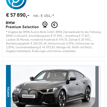
€
57 890
,-
mtl.: €
494
,-*
* Angebot der BMW Austria Bank GmbH. BMW Zielratenkredit für das Fahrzeug
BMW i4 xDrive40
, Anschaffungswert €
57 890
,-, Anzahlung €
17 367
,-,
Laufzeit
36
Monate, monatliche Kreditrate €
494,19
, Zielrate €
28 945
,-,
Bearbeitungsgebühr €
260,00
, eff. Jahreszinssatz
6,35
%, Sollzinssatz var.
5,99
%, Gesamtkreditbetrag €
46 995,83
. Beträge inkl. NoVA und MwSt..
Angebot freibleibend. Änderungen und Irrtümer vorbehalten.
VORTEIL