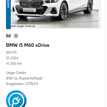
VORTEIL
BMW i5 M60 xDrive
601
PS
01.2024
14 500
km
Unger GmbH
8181 St. Ruprecht/Raab
Angebotsnr:
2778213