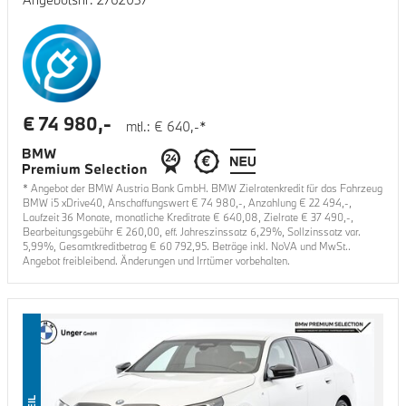
€
74 980
,-
mtl.: €
640
,-*
* Angebot der BMW Austria Bank GmbH. BMW Zielratenkredit für das Fahrzeug
BMW i5 xDrive40
, Anschaffungswert €
74 980
,-, Anzahlung €
22 494
,-,
Laufzeit
36
Monate, monatliche Kreditrate €
640,08
, Zielrate €
37 490
,-,
Bearbeitungsgebühr €
260,00
, eff. Jahreszinssatz
6,29
%, Sollzinssatz var.
5,99
%, Gesamtkreditbetrag €
60 792,95
. Beträge inkl. NoVA und MwSt..
Angebot freibleibend. Änderungen und Irrtümer vorbehalten.