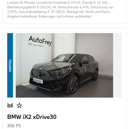
Laufzeit
36
Monate, monatliche Kreditrate €
417,44
, Zielrate €
24 450
,-,
Bearbeitungsgebühr €
260,00
, eff. Jahreszinssatz
6,41
%, Sollzinssatz var.
5,99
%, Gesamtkreditbetrag €
39 738,01
. Beträge inkl. NoVA und MwSt..
Angebot freibleibend. Änderungen und Irrtümer vorbehalten.
VORTEIL
BMW iX2 xDrive30
306
PS