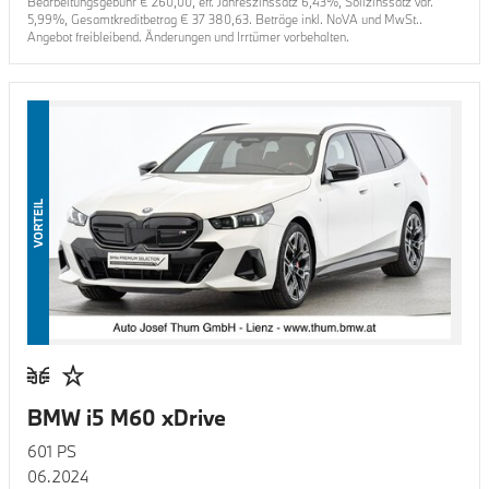
Bearbeitungsgebühr €
260,00
, eff. Jahreszinssatz
6,43
%, Sollzinssatz var.
5,99
%, Gesamtkreditbetrag €
37 380,63
. Beträge inkl. NoVA und MwSt..
Angebot freibleibend. Änderungen und Irrtümer vorbehalten.
VORTEIL
BMW i5 M60 xDrive
601
PS
06.2024