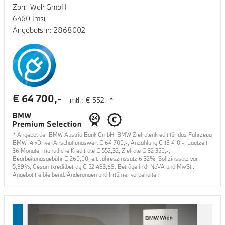
Zorn-Wolf GmbH
6460 Imst
Angebotsnr:
2868002
€
64 700
,-
mtl.: €
552
,-*
* Angebot der BMW Austria Bank GmbH. BMW Zielratenkredit für das Fahrzeug
BMW i4 xDrive
, Anschaffungswert €
64 700
,-, Anzahlung €
19 410
,-, Laufzeit
36
Monate, monatliche Kreditrate €
552,32
, Zielrate €
32 350
,-,
Bearbeitungsgebühr €
260,00
, eff. Jahreszinssatz
6,32
%, Sollzinssatz var.
5,99
%, Gesamtkreditbetrag €
52 493,69
. Beträge inkl. NoVA und MwSt..
Angebot freibleibend. Änderungen und Irrtümer vorbehalten.