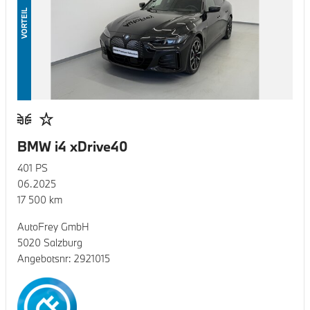
VORTEIL
BMW i4 xDrive40
401
PS
06.2025
17 500
km
AutoFrey GmbH
5020 Salzburg
Angebotsnr:
2921015