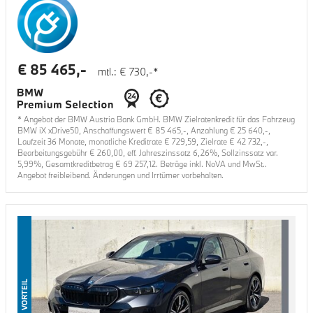
€
85 465
,-
mtl.: €
730
,-*
* Angebot der BMW Austria Bank GmbH. BMW Zielratenkredit für das Fahrzeug
BMW iX xDrive50
, Anschaffungswert €
85 465
,-, Anzahlung €
25 640
,-,
Laufzeit
36
Monate, monatliche Kreditrate €
729,59
, Zielrate €
42 732
,-,
Bearbeitungsgebühr €
260,00
, eff. Jahreszinssatz
6,26
%, Sollzinssatz var.
5,99
%, Gesamtkreditbetrag €
69 257,12
. Beträge inkl. NoVA und MwSt..
Angebot freibleibend. Änderungen und Irrtümer vorbehalten.
VORTEIL