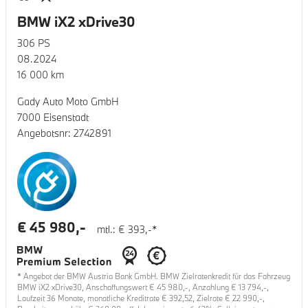
BMW iX2 xDrive30
306
PS
08.2024
16 000
km
Gady Auto Moto GmbH
7000 Eisenstadt
Angebotsnr:
2742891
€
45 980
,-
mtl.: €
393
,-*
* Angebot der BMW Austria Bank GmbH. BMW Zielratenkredit für das Fahrzeug
BMW iX2 xDrive30
, Anschaffungswert €
45 980
,-, Anzahlung €
13 794
,-,
Laufzeit
36
Monate, monatliche Kreditrate €
392,52
, Zielrate €
22 990
,-,