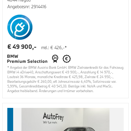
Angebotsnr:
2914416
€
49 900
,-
mtl.: €
426
,-*
* Angebot der BMW Austria Bank GmbH. BMW Zielratenkredit für das Fahrzeug
BMW i4 xDrive40
, Anschaffungswert €
49 900
,-, Anzahlung €
14 970
,-,
Laufzeit
36
Monate, monatliche Kreditrate €
425,98
, Zielrate €
24 950
,-,
Bearbeitungsgebühr €
260,00
, eff. Jahreszinssatz
6,40
%, Sollzinssatz var.
5,99
%, Gesamtkreditbetrag €
40 545,33
. Beträge inkl. NoVA und MwSt..
Angebot freibleibend. Änderungen und Irrtümer vorbehalten.