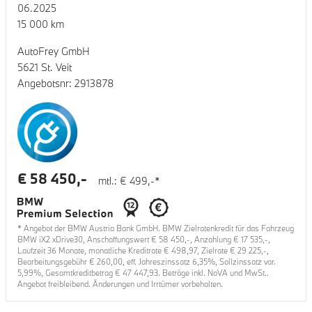
06.2025
15 000
km
AutoFrey GmbH
5621 St. Veit
Angebotsnr:
2913878
€
58 450
,-
mtl.: €
499
,-*
* Angebot der BMW Austria Bank GmbH. BMW Zielratenkredit für das Fahrzeug
BMW iX2 xDrive30
, Anschaffungswert €
58 450
,-, Anzahlung €
17 535
,-,
Laufzeit
36
Monate, monatliche Kreditrate €
498,97
, Zielrate €
29 225
,-,
Bearbeitungsgebühr €
260,00
, eff. Jahreszinssatz
6,35
%, Sollzinssatz var.
5,99
%, Gesamtkreditbetrag €
47 447,93
. Beträge inkl. NoVA und MwSt..
Angebot freibleibend. Änderungen und Irrtümer vorbehalten.