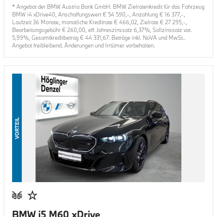
* Angebot der BMW Austria Bank GmbH. BMW Zielratenkredit für das Fahrzeug
BMW i4 xDrive40
, Anschaffungswert €
54 590
,-, Anzahlung €
16 377
,-,
Laufzeit
36
Monate, monatliche Kreditrate €
466,02
, Zielrate €
27 295
,-,
Bearbeitungsgebühr €
260,00
, eff. Jahreszinssatz
6,37
%, Sollzinssatz var.
5,99
%, Gesamtkreditbetrag €
44 331,67
. Beträge inkl. NoVA und MwSt..
Angebot freibleibend. Änderungen und Irrtümer vorbehalten.
VORTEIL
BMW i5 M60 xDrive