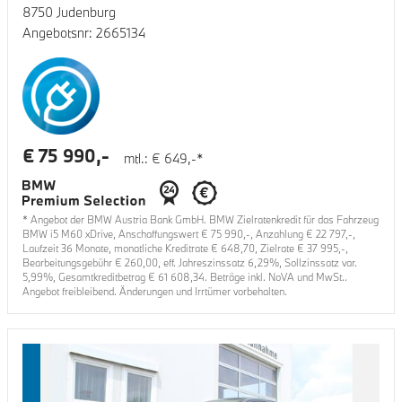
8750 Judenburg
Angebotsnr:
2665134
€
75 990
,-
mtl.: €
649
,-*
* Angebot der BMW Austria Bank GmbH. BMW Zielratenkredit für das Fahrzeug
BMW i5 M60 xDrive
, Anschaffungswert €
75 990
,-, Anzahlung €
22 797
,-,
Laufzeit
36
Monate, monatliche Kreditrate €
648,70
, Zielrate €
37 995
,-,
Bearbeitungsgebühr €
260,00
, eff. Jahreszinssatz
6,29
%, Sollzinssatz var.
5,99
%, Gesamtkreditbetrag €
61 608,34
. Beträge inkl. NoVA und MwSt..
Angebot freibleibend. Änderungen und Irrtümer vorbehalten.