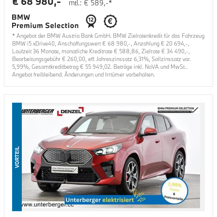
€
68 980
,-
mtl.: €
589
,-*
* Angebot der BMW Austria Bank GmbH. BMW Zielratenkredit für das Fahrzeug
BMW i5 xDrive40
, Anschaffungswert €
68 980
,-, Anzahlung €
20 694
,-,
Laufzeit
36
Monate, monatliche Kreditrate €
588,86
, Zielrate €
34 490
,-,
Bearbeitungsgebühr €
260,00
, eff. Jahreszinssatz
6,31
%, Sollzinssatz var.
5,99
%, Gesamtkreditbetrag €
55 949,02
. Beträge inkl. NoVA und MwSt..
Angebot freibleibend. Änderungen und Irrtümer vorbehalten.
VORTEIL