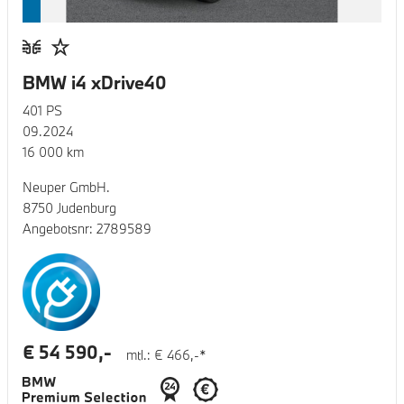
BMW i4 xDrive40
401
PS
09.2024
16 000
km
Neuper GmbH.
8750 Judenburg
Angebotsnr:
2789589
€
54 590
,-
mtl.: €
466
,-*