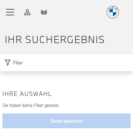
Freude
am Fahren
Zum Hauptinhalt springen
Anmelden
Fahrzeugvergleich
IHR SUCH­ERGEBNIS
Filter
IHRE AUSWAHL
Zu den Ergebnissen springen
Sie haben keine Filter gesetzt.
Suche speichern