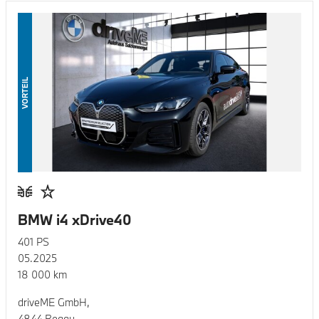
VORTEIL
BMW i4 xDrive40
401
PS
05.2025
18 000
km
driveME GmbH,
4844 Regau