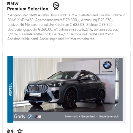
* Angebot der BMW Austria Bank GmbH. BMW Zielratenkredit für das Fahrzeug
BMW iX xDrive50
, Anschaffungswert €
79 900
,-, Anzahlung €
23 970
,-,
Laufzeit
36
Monate, monatliche Kreditrate €
682,08
, Zielrate €
39 950
,-,
Bearbeitungsgebühr €
260,00
, eff. Jahreszinssatz
6,27
%, Sollzinssatz var.
5,99
%, Gesamtkreditbetrag €
64 764,97
. Beträge inkl. NoVA und MwSt..
Angebot freibleibend. Änderungen und Irrtümer vorbehalten.
VORTEIL