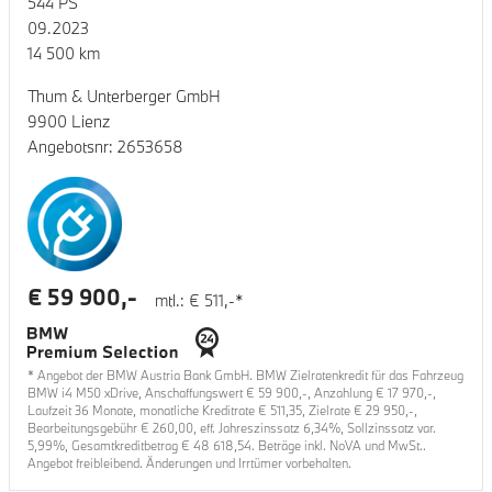
544
PS
09.2023
14 500
km
Thum & Unterberger GmbH
9900 Lienz
Angebotsnr:
2653658
€
59 900
,-
mtl.: €
511
,-*
* Angebot der BMW Austria Bank GmbH. BMW Zielratenkredit für das Fahrzeug
BMW i4 M50 xDrive
, Anschaffungswert €
59 900
,-, Anzahlung €
17 970
,-,
Laufzeit
36
Monate, monatliche Kreditrate €
511,35
, Zielrate €
29 950
,-,
Bearbeitungsgebühr €
260,00
, eff. Jahreszinssatz
6,34
%, Sollzinssatz var.
5,99
%, Gesamtkreditbetrag €
48 618,54
. Beträge inkl. NoVA und MwSt..
Angebot freibleibend. Änderungen und Irrtümer vorbehalten.