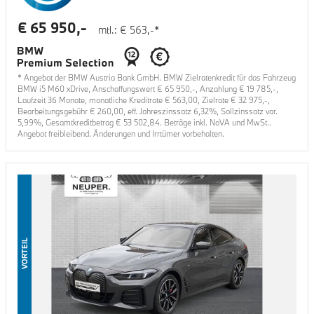
€
65 950
,-
mtl.: €
563
,-*
* Angebot der BMW Austria Bank GmbH. BMW Zielratenkredit für das Fahrzeug
BMW i5 M60 xDrive
, Anschaffungswert €
65 950
,-, Anzahlung €
19 785
,-,
Laufzeit
36
Monate, monatliche Kreditrate €
563,00
, Zielrate €
32 975
,-,
Bearbeitungsgebühr €
260,00
, eff. Jahreszinssatz
6,32
%, Sollzinssatz var.
5,99
%, Gesamtkreditbetrag €
53 502,84
. Beträge inkl. NoVA und MwSt..
Angebot freibleibend. Änderungen und Irrtümer vorbehalten.
VORTEIL