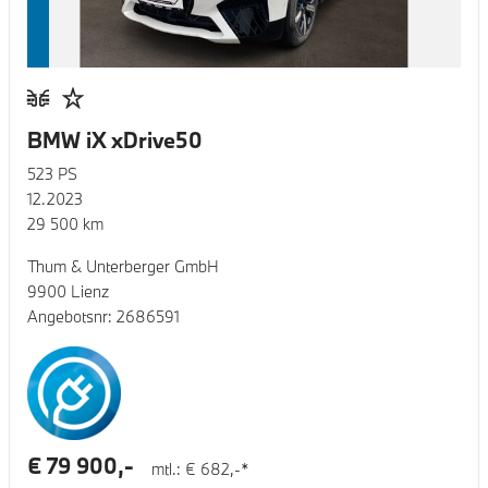
BMW iX xDrive50
523
PS
12.2023
29 500
km
Thum & Unterberger GmbH
9900 Lienz
Angebotsnr:
2686591
€
79 900
,-
mtl.: €
682
,-*