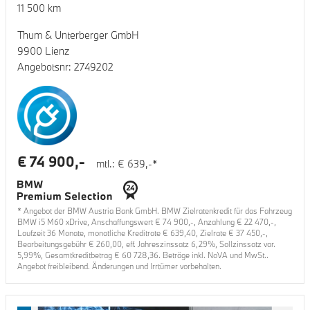
11 500
km
Thum & Unterberger GmbH
9900 Lienz
Angebotsnr:
2749202
€
74 900
,-
mtl.: €
639
,-*
* Angebot der BMW Austria Bank GmbH. BMW Zielratenkredit für das Fahrzeug
BMW i5 M60 xDrive
, Anschaffungswert €
74 900
,-, Anzahlung €
22 470
,-,
Laufzeit
36
Monate, monatliche Kreditrate €
639,40
, Zielrate €
37 450
,-,
Bearbeitungsgebühr €
260,00
, eff. Jahreszinssatz
6,29
%, Sollzinssatz var.
5,99
%, Gesamtkreditbetrag €
60 728,36
. Beträge inkl. NoVA und MwSt..
Angebot freibleibend. Änderungen und Irrtümer vorbehalten.