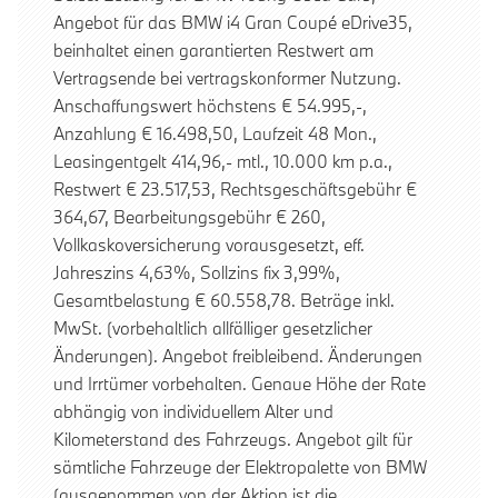
Angebot für das BMW i4 Gran Coupé eDrive35,
beinhaltet einen garantierten Restwert am
Vertragsende bei vertragskonformer Nutzung.
Anschaffungswert höchstens € 54.995,-,
Anzahlung € 16.498,50, Laufzeit 48 Mon.,
Leasingentgelt 414,96,- mtl., 10.000 km p.a.,
Restwert € 23.517,53, Rechtsgeschäftsgebühr €
364,67, Bearbeitungsgebühr € 260,
Vollkaskoversicherung vorausgesetzt, eff.
Jahreszins 4,63%, Sollzins fix 3,99%,
Gesamtbelastung € 60.558,78. Beträge inkl.
MwSt. (vorbehaltlich allfälliger gesetzlicher
Änderungen). Angebot freibleibend. Änderungen
und Irrtümer vorbehalten. Genaue Höhe der Rate
abhängig von individuellem Alter und
Kilometerstand des Fahrzeugs. Angebot gilt für
sämtliche Fahrzeuge der Elektropalette von BMW
(ausgenommen von der Aktion ist die