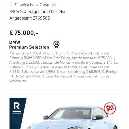
H. Slawitscheck GesmbH
3304 St.Georgen am Ybbsfelde
Angebotsnr: 2769565
€ 75.000,-
* Angebot der BMW Austria Bank GmbH. BMW Zielratenkredit für das
Fahrzeug BMW M850i xDrive Gran Coupe, Anschaffungswert € 75.000,-,
Anzahlung € 22.500,-, Laufzeit 36 Monate, monatliche Kreditrate € 640,25,
Zielrate € 37.500,-, Bearbeitungsgebühr € 260,00, eff. Jahreszinssatz
6,29%, Sollzinssatz var. 5,99%, Gesamtkreditbetrag € 60.809,10. Beträge
inkl. NoVA und MwSt.. Angebot freibleibend. Änderungen und Irrtümer
vorbehalten.