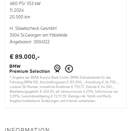
480 PS/ 353 kW
11.2024
20.500 km
H. Slawitscheck GesmbH
3304 St.Georgen am Ybbsfelde
Angebotsnr: 3004122
€ 89.000,-
* Angebot der BMW Austria Bank GmbH. BMW Zielratenkredit für das
Fahrzeug BMW M2, Anschaffungswert € 89.000,-, Anzahlung € 26.700,-,
Laufzeit 36 Monate, monatliche Kreditrate € 759,77, Zielrate € 44.500,-,
Bearbeitungsgebühr € 260,00, eff. Jahreszinssatz 6,25%, Sollzinssatz var.
5,99%, Gesamtkreditbetrag € 72.111,59. Beträge inkl. NoVA und MwSt..
Angebot freibleibend. Änderungen und Irrtümer vorbehalten.
INFORMATION