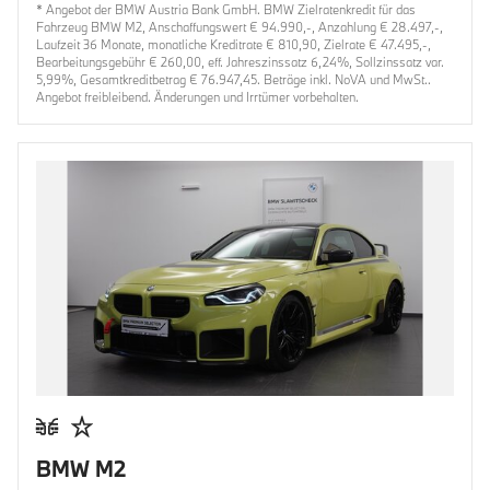
* Angebot der BMW Austria Bank GmbH. BMW Zielratenkredit für das
Fahrzeug BMW M2, Anschaffungswert € 94.990,-, Anzahlung € 28.497,-,
Laufzeit 36 Monate, monatliche Kreditrate € 810,90, Zielrate € 47.495,-,
Bearbeitungsgebühr € 260,00, eff. Jahreszinssatz 6,24%, Sollzinssatz var.
5,99%, Gesamtkreditbetrag € 76.947,45. Beträge inkl. NoVA und MwSt..
Angebot freibleibend. Änderungen und Irrtümer vorbehalten.
BMW M2