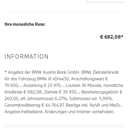
Ihre monatliche Rate:
€
682,08
*
INFORMATION
* Angebot der BMW Austria Bank GmbH. BMW Zielratenkredit
für das Fahrzeug BMW iX xDrive50, Anschaffungswert €
79.900,-, Anzahlung €
23 970
,-, Laufzeit
36
Monate, monatliche
Kreditrate €
682,08
, Zielrate €
39 950
,-, Bearbeitungsgebühr €
260,00
, eff. Jahreszinssatz
6,27
%, Sollzinssatz var.
5,99
%,
Gesamtkreditbetrag €
64 764,97
. Beträge inkl. NoVA und MwSt..
Angebot freibleibend. Änderungen und Irrtümer vorbehalten.