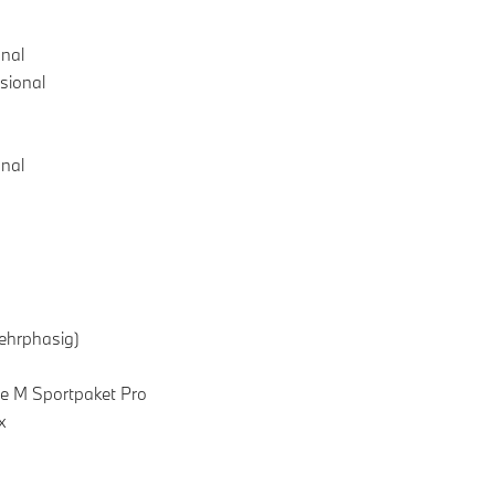
onal
sional
onal
ehrphasig)
e M Sportpaket Pro
x