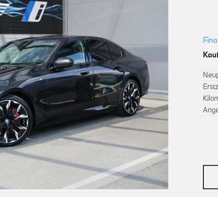
Fina
Kauf
Neup
Erst
Kilo
Ang