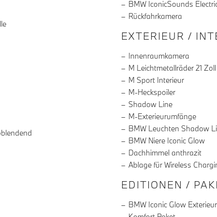
BMW IconicSounds Electri
Rückfahrkamera
le
EXTERIEUR / IN
Innenraumkamera
M Leichtmetallräder 21 Zoll
M Sport Interieur
M-Heckspoiler
Shadow Line
M-Exterieurumfänge
BMW Leuchten Shadow L
bblendend
BMW Niere Iconic Glow
Dachhimmel anthrazit
Ablage für Wireless Chargi
EDITIONEN / PA
BMW Iconic Glow Exterieu
Komfort Paket