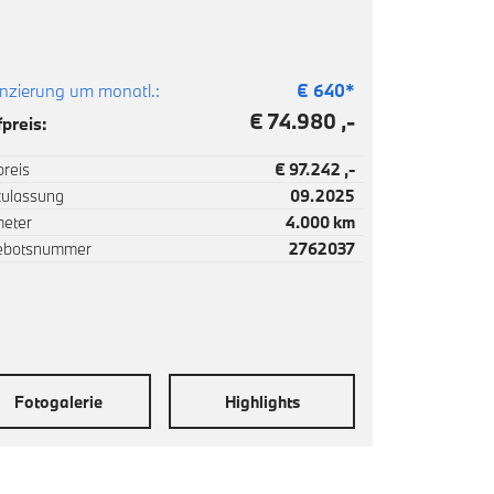
nzierung um monatl.:
€
640
*
€ 74.980 ,-
preis:
reis
€ 97.242 ,-
zulassung
09.2025
meter
4.000 km
ebotsnummer
2762037
Fotogalerie
Highlights