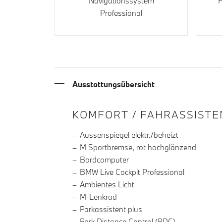
Navigationssystem
H
Professional
Ausstattungsübersicht
INFORMATIONEN ÜBE
KOMFORT / FAHRASSISTE
Aussenspiegel elektr./beheizt
M Sportbremse, rot hochglänzend
Bordcomputer
BMW Live Cockpit Professional
Ambientes Licht
M-Lenkrad
Parkassistent plus
Park Distance Control (PDC)