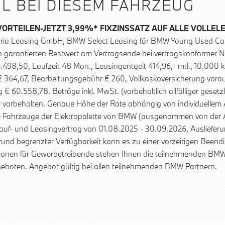
IL BEI DIESEM FAHRZEUG
VORTEILEN-JETZT 3,99%* FIXZINSSATZ AUF ALLE VOLLE
ria Leasing GmbH, BMW Select Leasing für BMW Young Used Car
en garantierten Restwert am Vertragsende bei vertragskonformer
.498,50, Laufzeit 48 Mon., Leasingentgelt 414,96,- mtl., 10.000 k
364,67, Bearbeitungsgebühr € 260, Vollkaskoversicherung vorausge
 60.558,78. Beträge inkl. MwSt. (vorbehaltlich allfälliger gesetz
 vorbehalten. Genaue Höhe der Rate abhängig von individuellem 
he Fahrzeuge der Elektropalette von BMW (ausgenommen von der Ak
auf- und Leasingvertrag von 01.08.2025 - 30.09.2026, Ausliefer
rund begrenzter Verfügbarkeit kann es zu einer vorzeitigen Been
ionen für Gewerbetreibende stehen Ihnen die teilnehmenden BMW 
eboten. Angebot gültig bei allen teilnehmenden BMW Partnern.