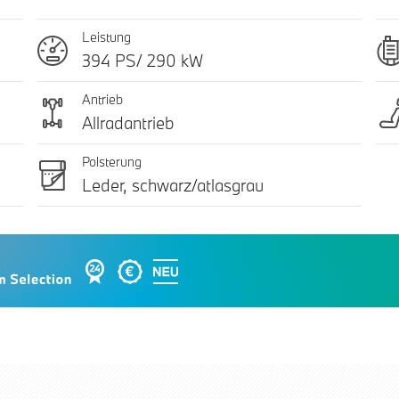
Leistung
394 PS/ 290 kW
Antrieb
Allradantrieb
Polsterung
Leder, schwarz/atlasgrau