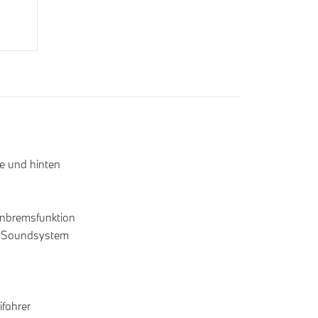
ne und hinten
Anbremsfunktion
 Soundsystem
ifahrer