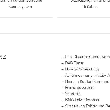
arman Kardon Surround
Sitzheizung Fahrer und
Soundsystem
Beifahrer
R DIE AUSSTATTUNG
NZ
Park Distance Control vor
DAB Tuner
Handy-Vorbereitung
Auffahrwarnung mit City-
Harman Kardon Surround
Fernlichtassistent
Sportsitze
BMW Drive Recorder
Sitzheizung Fahrer und Be